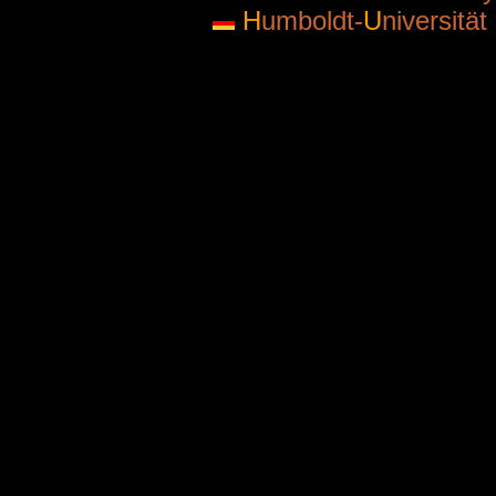
H
umboldt-
U
niversität