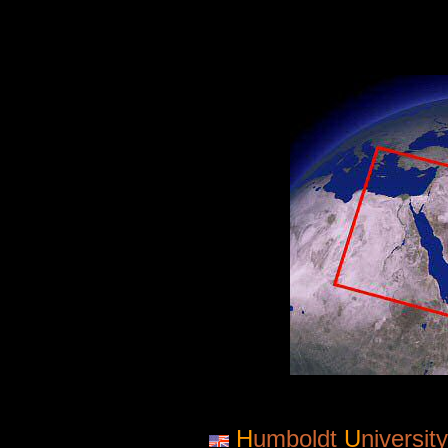
H
umboldt
U
niversit