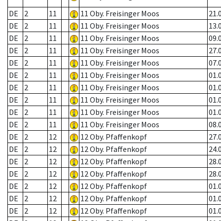
DE
2
11
11 Oby. Freisinger Moos
21.
DE
2
11
11 Oby. Freisinger Moos
13.
DE
2
11
11 Oby. Freisinger Moos
09.
DE
2
11
11 Oby. Freisinger Moos
27.
DE
2
11
11 Oby. Freisinger Moos
07.
DE
2
11
11 Oby. Freisinger Moos
01.
DE
2
11
11 Oby. Freisinger Moos
01.
DE
2
11
11 Oby. Freisinger Moos
01.
DE
2
11
11 Oby. Freisinger Moos
01.
DE
2
11
11 Oby. Freisinger Moos
08.
DE
2
12
12 Oby. Pfaffenkopf
27.
DE
2
12
12 Oby. Pfaffenkopf
24.
DE
2
12
12 Oby. Pfaffenkopf
28.
DE
2
12
12 Oby. Pfaffenkopf
28.
DE
2
12
12 Oby. Pfaffenkopf
01.
DE
2
12
12 Oby. Pfaffenkopf
01.
DE
2
12
12 Oby. Pfaffenkopf
01.