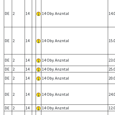
DE
2
14
14 Oby. Anzntal
14.
DE
2
14
14 Oby. Anzntal
15.
DE
2
14
14 Oby. Anzntal
23.
DE
2
14
14 Oby. Anzntal
25.
DE
2
14
14 Oby. Anzntal
20.
DE
2
14
14 Oby. Anzntal
24.
DE
2
14
14 Oby. Anzntal
12.