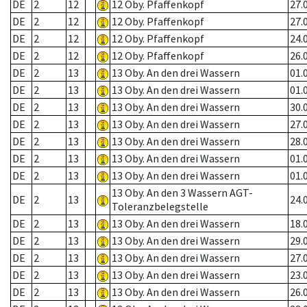
DE
2
12
12 Oby. Pfaffenkopf
27.
DE
2
12
12 Oby. Pfaffenkopf
27.
DE
2
12
12 Oby. Pfaffenkopf
24.
DE
2
12
12 Oby. Pfaffenkopf
26.
DE
2
13
13 Oby. An den drei Wassern
01.
DE
2
13
13 Oby. An den drei Wassern
01.
DE
2
13
13 Oby. An den drei Wassern
30.
DE
2
13
13 Oby. An den drei Wassern
27.
DE
2
13
13 Oby. An den drei Wassern
28.
DE
2
13
13 Oby. An den drei Wassern
01.
DE
2
13
13 Oby. An den drei Wassern
01.
13 Oby. An den 3 Wassern AGT-
DE
2
13
24.
Toleranzbelegstelle
DE
2
13
13 Oby. An den drei Wassern
18.
DE
2
13
13 Oby. An den drei Wassern
29.
DE
2
13
13 Oby. An den drei Wassern
27.
DE
2
13
13 Oby. An den drei Wassern
23.
DE
2
13
13 Oby. An den drei Wassern
26.