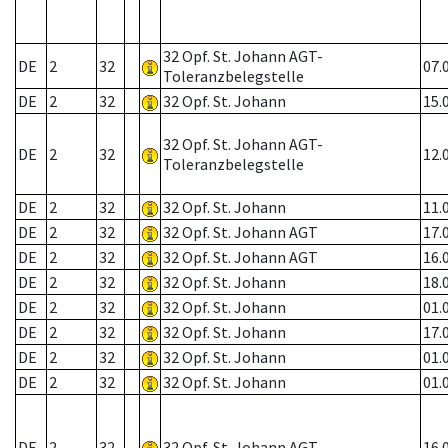
32 Opf. St. Johann AGT-
DE
2
32
07.
Toleranzbelegstelle
DE
2
32
32 Opf. St. Johann
15.
32 Opf. St. Johann AGT-
DE
2
32
12.
Toleranzbelegstelle
DE
2
32
32 Opf. St. Johann
11.
DE
2
32
32 Opf. St. Johann AGT
17.
DE
2
32
32 Opf. St. Johann AGT
16.
DE
2
32
32 Opf. St. Johann
18.
DE
2
32
32 Opf. St. Johann
01.
DE
2
32
32 Opf. St. Johann
17.
DE
2
32
32 Opf. St. Johann
01.
DE
2
32
32 Opf. St. Johann
01.
DE
2
32
32 Opf. St. Johann AGT
16.