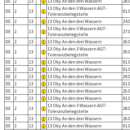
DE
2
13
13 Oby. An den drei Wassern
28.
13 Oby. An den 3 Wassern AGT-
DE
2
13
01.
Toleranzbelegstelle
DE
2
13
13 Oby. An den drei Wassern
24.
13 Oby. An den 3 Wassern AGT-
DE
2
13
27.
Toleranzbelegstelle
DE
2
13
13 Oby. An den drei Wassern
26.
13 Oby. An den 3 Wassern AGT-
DE
2
13
30.
Toleranzbelegstelle
DE
2
13
13 Oby. An den drei Wassern
01.
DE
2
13
13 Oby. An den drei Wassern
01.
DE
2
13
13 Oby. An den drei Wassern
29.
DE
2
13
13 Oby. An den drei Wassern
01.
DE
2
13
13 Oby. An den drei Wassern
25.
DE
2
13
13 Oby. An den drei Wassern
01.
13 Oby. An den 3 Wassern AGT-
DE
2
13
28.
Toleranzbelegstelle
DE
2
13
13 Oby. An den drei Wassern
26.
DE
2
13
13 Oby. An den drei Wassern
01.