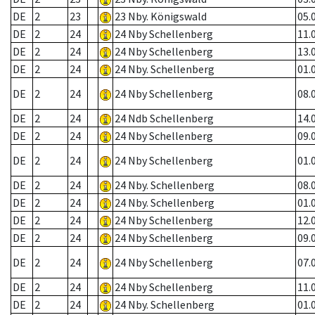
DE
2
23
23 Nby. Königswald
05.
DE
2
24
24 Nby Schellenberg
11.
DE
2
24
24 Nby Schellenberg
13.
DE
2
24
24 Nby. Schellenberg
01.
DE
2
24
24 Nby Schellenberg
08.
DE
2
24
24 Ndb Schellenberg
14.
DE
2
24
24 Nby Schellenberg
09.
DE
2
24
24 Nby Schellenberg
01.
DE
2
24
24 Nby. Schellenberg
08.
DE
2
24
24 Nby. Schellenberg
01.
DE
2
24
24 Nby Schellenberg
12.
DE
2
24
24 Nby Schellenberg
09.
DE
2
24
24 Nby Schellenberg
07.
DE
2
24
24 Nby Schellenberg
11.
DE
2
24
24 Nby. Schellenberg
01.