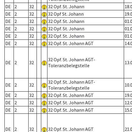
DE
2
32
32 Opf. St. Johann
18.
DE
2
32
32 Opf St. Johann
19.
DE
2
32
32 Opf. St. Johann
01.
DE
2
32
32 Opf. St. Johann
01.
DE
2
32
32 Opf. St. Johann
01.
DE
2
32
32 Opf. St. Johann AGT
14.
32 Opf. St. Johann AGT-
DE
2
32
13.
Toleranzbelegstelle
32 Opf. St. Johann AGT-
DE
2
32
10.
Toleranzbelegstelle
DE
2
32
32 Opf. St. Johann AGT
19.
DE
2
32
32 Opf. St. Johann AGT
12.
DE
2
32
32 Opf. St. Johann AGT
15.
DE
2
32
32 Opf. St. Johann AGT
21.