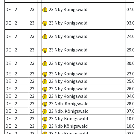
DE
2
23
23 Nby Königswald
07.
DE
2
23
23 Nby Königswald
03.
DE
2
23
23 Nby Königswald
24.
DE
2
23
23 Nby Königswald
29.
DE
2
23
23 Nby Königswald
30.
DE
2
23
23 Nby Königswald
23.
DE
2
23
23 Nby Königswald
25.
DE
2
23
23 Nby Königswald
26.
DE
2
23
23 Nby Königswald
04.
DE
2
23
23 Ndb. Königswald
28.
DE
2
23
23 Ndb. Königswald
07.
DE
2
23
23 Nby. Königswald
10.
DE
2
23
23 Ndb Königswald
10.
DE
2
23
23 Nby. Königswald
03.