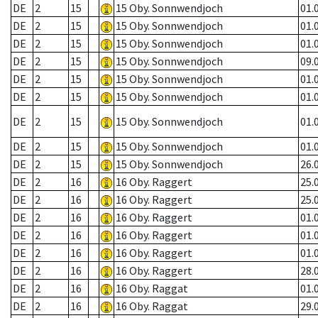
DE
2
15
15 Oby. Sonnwendjoch
01.
DE
2
15
15 Oby. Sonnwendjoch
01.
DE
2
15
15 Oby. Sonnwendjoch
01.
DE
2
15
15 Oby. Sonnwendjoch
09.
DE
2
15
15 Oby. Sonnwendjoch
01.
DE
2
15
15 Oby. Sonnwendjoch
01.
DE
2
15
15 Oby. Sonnwendjoch
01.
DE
2
15
15 Oby. Sonnwendjoch
01.
DE
2
15
15 Oby. Sonnwendjoch
26.
DE
2
16
16 Oby. Raggert
25.
DE
2
16
16 Oby. Raggert
25.
DE
2
16
16 Oby. Raggert
01.
DE
2
16
16 Oby. Raggert
01.
DE
2
16
16 Oby. Raggert
01.
DE
2
16
16 Oby. Raggert
28.
DE
2
16
16 Oby. Raggat
01.
DE
2
16
16 Oby. Raggat
29.