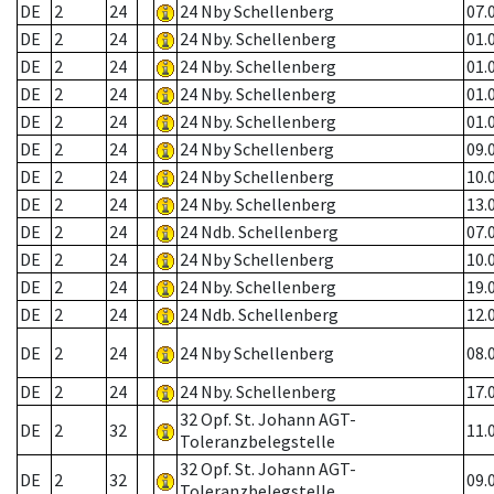
DE
2
24
24 Nby Schellenberg
07.
DE
2
24
24 Nby. Schellenberg
01.
DE
2
24
24 Nby. Schellenberg
01.
DE
2
24
24 Nby. Schellenberg
01.
DE
2
24
24 Nby. Schellenberg
01.
DE
2
24
24 Nby Schellenberg
09.
DE
2
24
24 Nby Schellenberg
10.
DE
2
24
24 Nby. Schellenberg
13.
DE
2
24
24 Ndb. Schellenberg
07.
DE
2
24
24 Nby Schellenberg
10.
DE
2
24
24 Nby. Schellenberg
19.
DE
2
24
24 Ndb. Schellenberg
12.
DE
2
24
24 Nby Schellenberg
08.
DE
2
24
24 Nby. Schellenberg
17.
32 Opf. St. Johann AGT-
DE
2
32
11.
Toleranzbelegstelle
32 Opf. St. Johann AGT-
DE
2
32
09.
Toleranzbelegstelle