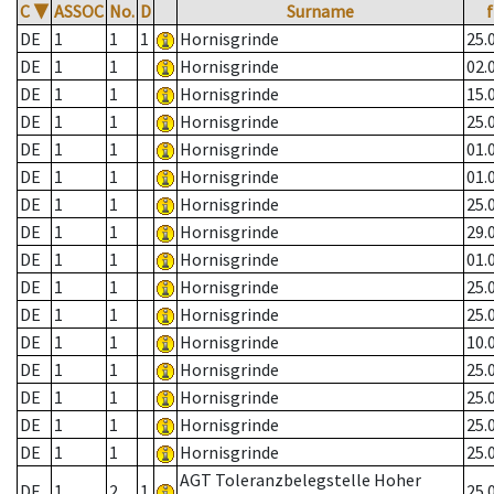
C
▼
ASSOC
No.
D
Surname
DE
1
1
1
Hornisgrinde
25.
DE
1
1
Hornisgrinde
02.
DE
1
1
Hornisgrinde
15.
DE
1
1
Hornisgrinde
25.
DE
1
1
Hornisgrinde
01.
DE
1
1
Hornisgrinde
01.
DE
1
1
Hornisgrinde
25.
DE
1
1
Hornisgrinde
29.
DE
1
1
Hornisgrinde
01.
DE
1
1
Hornisgrinde
25.
DE
1
1
Hornisgrinde
25.
DE
1
1
Hornisgrinde
10.
DE
1
1
Hornisgrinde
25.
DE
1
1
Hornisgrinde
25.
DE
1
1
Hornisgrinde
25.
DE
1
1
Hornisgrinde
25.
AGT Toleranzbelegstelle Hoher
DE
1
2
1
25.