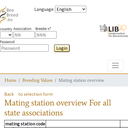
Language
:
Association
Breeder n°
country
Password
Login
Toggle
Home
Breeding Values
Mating station overview
Back
to selection form
Mating station overview
For all
state associations
mating station code