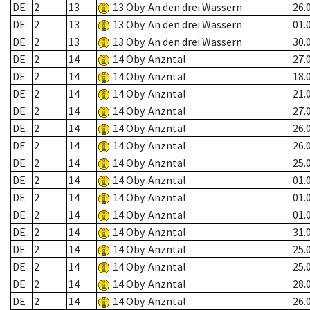
DE
2
13
13 Oby. An den drei Wassern
26.
DE
2
13
13 Oby. An den drei Wassern
01.
DE
2
13
13 Oby. An den drei Wassern
30.
DE
2
14
14 Oby. Anzntal
27.
DE
2
14
14 Oby. Anzntal
18.
DE
2
14
14 Oby. Anzntal
21.
DE
2
14
14 Oby. Anzntal
27.
DE
2
14
14 Oby. Anzntal
26.
DE
2
14
14 Oby. Anzntal
26.
DE
2
14
14 Oby. Anzntal
25.
DE
2
14
14 Oby. Anzntal
01.
DE
2
14
14 Oby. Anzntal
01.
DE
2
14
14 Oby. Anzntal
01.
DE
2
14
14 Oby. Anzntal
31.
DE
2
14
14 Oby. Anzntal
25.
DE
2
14
14 Oby. Anzntal
25.
DE
2
14
14 Oby. Anzntal
28.
DE
2
14
14 Oby. Anzntal
26.