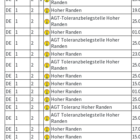
Randen
DE
1
2
Hoher Randen
19.
AGT-Toleranzbelegstelle Hoher
DE
1
2
25.
Randen
DE
1
2
Hoher Randen
01.
AGT Toleranzbelegstelle Hoher
DE
1
2
25.
Randen
DE
1
2
Hoher Randen
23.
AGT Toleranzbelegstelle Hoher
DE
1
2
25.
Randen
DE
1
2
Hoher Randen
25.
DE
1
2
Hoher Randen
15.
DE
1
2
Hoher Randen
01.
DE
1
2
Hoher Randen
25.
DE
1
2
AGT Toleranz Hoher Randen
16.
AGT Toleranzbelegstelle Hoher
DE
1
2
25.
Randen
DE
1
2
Hoher Randen
17.
DE
1
2
Hoher Randen
15.