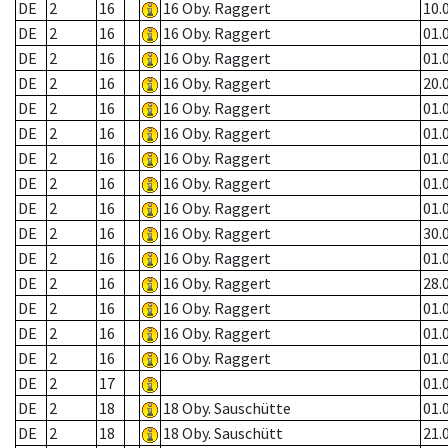
DE
2
16
16 Oby. Raggert
10.
DE
2
16
16 Oby. Raggert
01.
DE
2
16
16 Oby. Raggert
01.
DE
2
16
16 Oby. Raggert
20.
DE
2
16
16 Oby. Raggert
01.
DE
2
16
16 Oby. Raggert
01.
DE
2
16
16 Oby. Raggert
01.
DE
2
16
16 Oby. Raggert
01.
DE
2
16
16 Oby. Raggert
01.
DE
2
16
16 Oby. Raggert
30.
DE
2
16
16 Oby. Raggert
01.
DE
2
16
16 Oby. Raggert
28.
DE
2
16
16 Oby. Raggert
01.
DE
2
16
16 Oby. Raggert
01.
DE
2
16
16 Oby. Raggert
01.
DE
2
17
01.
DE
2
18
18 Oby. Sauschütte
01.
DE
2
18
18 Oby. Sauschütt
21.