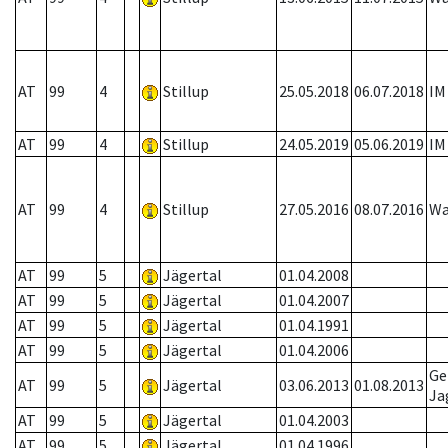
AT
99
4
Stillup
25.05.2018
06.07.2018
IM
AT
99
4
Stillup
24.05.2019
05.06.2019
IM
AT
99
4
Stillup
27.05.2016
08.07.2016
Wa
AT
99
5
Jägertal
01.04.2008
AT
99
5
Jägertal
01.04.2007
AT
99
5
Jägertal
01.04.1991
AT
99
5
Jägertal
01.04.2006
Ge
AT
99
5
Jägertal
03.06.2013
01.08.2013
Ja
AT
99
5
Jägertal
01.04.2003
AT
99
5
Jägertal
01.04.1996