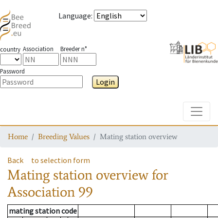
Language
:
Association
Breeder n°
country
Password
Login
Toggle
Home
Breeding Values
Mating station overview
Back
to selection form
Mating station overview
for
Association
99
mating station code