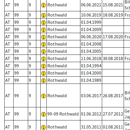
BI
AT
99
9
Rothwald
06.06.2021
15.08.2021
Sc
AT
99
9
Rothwald
10.06.2019
18.08.2019
Fr
AT
99
9
Rothwald
01.04.1999
AT
99
9
Rothwald
01.04.2009
AT
99
9
Rothwald
06.06.2020
17.08.2020
Fr
AT
99
9
Rothwald
01.04.2008
AT
99
9
Rothwald
01.04.2005
AT
99
9
Rothwald
11.06.2018
30.08.2018
Fr
AT
99
9
Rothwald
01.04.1994
AT
99
9
Rothwald
01.04.2000
AT
99
9
Rothwald
01.04.1989
BI
AT
99
9
Rothwald
03.06.2017
26.08.2017
Sc
Ge
AT
99
9
99-09 Rothwald
01.06.2012
27.07.2012
Ja
Ge
AT
99
9
Rothwald
31.05.2011
02.08.2011
Ja