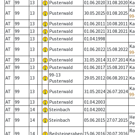
AT
99
13
Pusterwald
01.06.2020
31.08.2020
Ka
Ka
AT
99
13
Pusterwald
30.05.2025
01.08.2025
99
AT
99
13
Pusterwald
01.06.2011
10.08.2011
Ka
AT
99
13
Pusterwald
01.06.2021
31.08.2021
Ka
AT
99
13
Pusterwald
01.04.1998
Ka
AT
99
13
Pusterwald
01.06.2022
15.08.2022
99
AT
99
13
Pusterwald
31.05.2014
31.07.2014
Ka
AT
99
13
Pusterwald
01.06.2017
15.08.2017
Ka
99-13
AT
99
13
29.05.2012
06.08.2012
Ka
Pusterwald
Ka
AT
99
13
Pusterwald
31.05.2024
26.07.2024
99
AT
99
13
Pusterwald
01.04.2003
AT
99
14
Steinbach
01.04.2002
He
AT
99
14
Steinbach
05.06.2015
27.07.2015
Pe
R
AT
99
14
Beilsteingraben
15.06.2016
20.07.2016