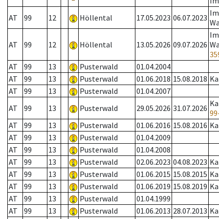
Im
Im
AT
99
12
Höllental
17.05.2023
06.07.2023
Wa
Im
AT
99
12
Höllental
13.05.2026
09.07.2026
Wa
35
AT
99
13
Pusterwald
01.04.2004
AT
99
13
Pusterwald
01.06.2018
15.08.2018
Ka
AT
99
13
Pusterwald
01.04.2007
Ka
AT
99
13
Pusterwald
29.05.2026
31.07.2026
99
AT
99
13
Pusterwald
01.06.2016
15.08.2016
Ka
AT
99
13
Pusterwald
01.04.2009
AT
99
13
Pusterwald
01.04.2008
AT
99
13
Pusterwald
02.06.2023
04.08.2023
Ka
AT
99
13
Pusterwald
01.06.2015
15.08.2015
Ka
AT
99
13
Pusterwald
01.06.2019
15.08.2019
Ka
AT
99
13
Pusterwald
01.04.1999
AT
99
13
Pusterwald
01.06.2013
28.07.2013
Ka