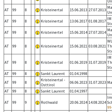
Un
Ma
AT
99
8
Kristeinertal
15.06.2013
27.07.2013
Un
IM
AT
99
8
Kristeinertal
13.06.2017
01.08.2017
St
Ma
AT
99
8
Kristeinertel
15.06.2014
27.07.2014
Un
W
AT
99
8
Kristeinertal
15.06.2021
03.08.2021
Th
St
IM
AT
99
8
Kristeinertal
01.06.2019
31.07.2019
Th
St
AT
99
8
Sankt Laurent
01.04.1998
Kristeinertal -
AT
99
8
06.06.2023
31.07.2023
Ma
Osttirol
AT
99
8
Sankt Laurent
01.04.1997
Im
AT
99
9
Rothwald
20.06.2024
14.08.2024
Sc
99