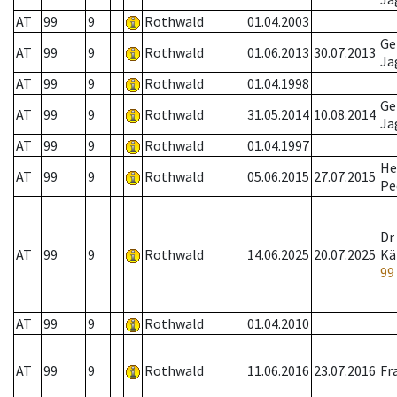
AT
99
9
Rothwald
01.04.2003
Ge
AT
99
9
Rothwald
01.06.2013
30.07.2013
Ja
AT
99
9
Rothwald
01.04.1998
Ge
AT
99
9
Rothwald
31.05.2014
10.08.2014
Ja
AT
99
9
Rothwald
01.04.1997
He
AT
99
9
Rothwald
05.06.2015
27.07.2015
Pe
Dr
AT
99
9
Rothwald
14.06.2025
20.07.2025
Kä
99
AT
99
9
Rothwald
01.04.2010
AT
99
9
Rothwald
11.06.2016
23.07.2016
Fr