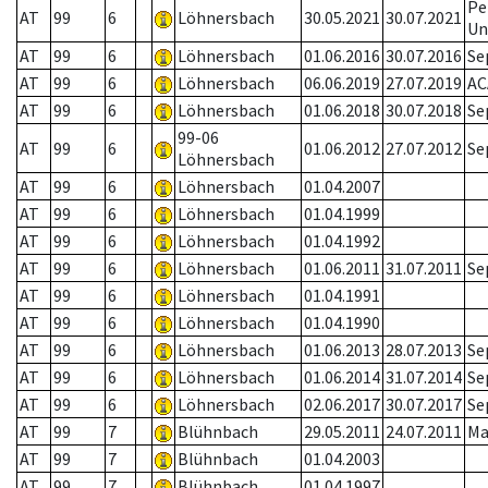
Pe
AT
99
6
Löhnersbach
30.05.2021
30.07.2021
Un
AT
99
6
Löhnersbach
01.06.2016
30.07.2016
Se
AT
99
6
Löhnersbach
06.06.2019
27.07.2019
AC
AT
99
6
Löhnersbach
01.06.2018
30.07.2018
Se
99-06
AT
99
6
01.06.2012
27.07.2012
Se
Löhnersbach
AT
99
6
Löhnersbach
01.04.2007
AT
99
6
Löhnersbach
01.04.1999
AT
99
6
Löhnersbach
01.04.1992
AT
99
6
Löhnersbach
01.06.2011
31.07.2011
Se
AT
99
6
Löhnersbach
01.04.1991
AT
99
6
Löhnersbach
01.04.1990
AT
99
6
Löhnersbach
01.06.2013
28.07.2013
Se
AT
99
6
Löhnersbach
01.06.2014
31.07.2014
Se
AT
99
6
Löhnersbach
02.06.2017
30.07.2017
Se
AT
99
7
Blühnbach
29.05.2011
24.07.2011
Ma
AT
99
7
Blühnbach
01.04.2003
AT
99
7
Blühnbach
01.04.1997