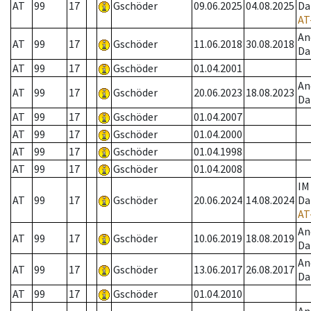
AT
99
17
Gschöder
09.06.2025
04.08.2025
Da
AT
An
AT
99
17
Gschöder
11.06.2018
30.08.2018
Da
AT
99
17
Gschöder
01.04.2001
An
AT
99
17
Gschöder
20.06.2023
18.08.2023
Da
AT
99
17
Gschöder
01.04.2007
AT
99
17
Gschöder
01.04.2000
AT
99
17
Gschöder
01.04.1998
AT
99
17
Gschöder
01.04.2008
IM
AT
99
17
Gschöder
20.06.2024
14.08.2024
Da
AT
An
AT
99
17
Gschöder
10.06.2019
18.08.2019
Da
An
AT
99
17
Gschöder
13.06.2017
26.08.2017
Da
AT
99
17
Gschöder
01.04.2010