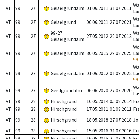
Wa
AT
99
27
Geiselgrundalm
01.06.2011
31.07.2011
La
Wa
AT
99
27
Geiselgrund
06.06.2021
27.07.2021
La
99-27
Wa
AT
99
27
27.05.2012
28.07.2012
Geiselgrundalm
La
Wa
AT
99
27
Geiselgrundalm
30.05.2025
29.08.2025
La
99
Wa
AT
99
27
Geiselgrundalm
01.06.2022
01.08.2022
La
99
Wa
AT
99
27
Geislgrundalm
06.06.2020
27.07.2020
La
AT
99
28
Hirschgrund
16.05.2014
05.08.2014
Fr
AT
99
28
Hirschgrund
17.05.2011
02.08.2011
Fr
AT
99
28
Hirschgrund
18.05.2018
27.07.2018
Jo
AT
99
28
Hirschgrund
15.05.2016
31.07.2016
Fr
AT
99
28
Hirschgrund
16.05.2015
22.07.2015
Fr