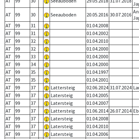
AT
99
30
Seeauboden
29.05.2018
31.07.2018
Ja
An
AT
99
30
Seeauboden
20.05.2016
30.07.2016
Ja
AT
99
31
01.04.2008
AT
99
31
01.04.2002
AT
99
32
01.04.2010
AT
99
32
01.04.2000
AT
99
33
01.04.2000
AT
99
34
01.04.2000
AT
99
35
01.04.1997
AT
99
35
01.04.2001
AT
99
37
Lattersteig
02.06.2024
31.07.2024
La
AT
99
37
Latersteig
01.04.2005
AT
99
37
Latersteig
01.04.2007
AT
99
37
Lattersteig
01.06.2014
26.07.2014
Eb
AT
99
37
Latersteig
01.04.2008
AT
99
37
Latersteig
01.04.2010
AT
99
37
Latersteig
01.04.2006