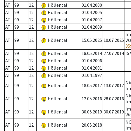
AT
99
12
Höllental
01.04.2000
AT
99
12
Höllental
01.04.2005
AT
99
12
Höllental
01.04.2007
AT
99
12
Höllental
01.04.2009
Im
AT
99
12
Höllental
15.05.2025
10.07.2025
Wa
35
AT
99
12
Höllental
18.05.2014
27.07.2014
IS
AT
99
12
Höllental
01.04.2006
AT
99
12
Höllental
01.04.2001
AT
99
12
Höllental
01.04.1997
Ni
AT
99
12
Höllental
18.05.2017
13.07.2017
Im
Ni
AT
99
12
Höllental
12.05.2016
28.07.2016
Im
Im
AT
99
12
Höllental
30.05.2019
30.07.2019
Wa
N
AT
99
12
Höllental
20.05.2018
Im