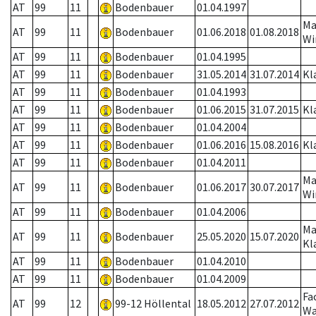
AT
99
11
Bodenbauer
01.04.1997
Ma
AT
99
11
Bodenbauer
01.06.2018
01.08.2018
Wi
AT
99
11
Bodenbauer
01.04.1995
AT
99
11
Bodenbauer
31.05.2014
31.07.2014
Kl
AT
99
11
Bodenbauer
01.04.1993
AT
99
11
Bodenbauer
01.06.2015
31.07.2015
Kl
AT
99
11
Bodenbauer
01.04.2004
AT
99
11
Bodenbauer
01.06.2016
15.08.2016
Kl
AT
99
11
Bodenbauer
01.04.2011
Ma
AT
99
11
Bodenbauer
01.06.2017
30.07.2017
Wi
AT
99
11
Bodenbauer
01.04.2006
Ma
AT
99
11
Bodenbauer
25.05.2020
15.07.2020
Kl
AT
99
11
Bodenbauer
01.04.2010
AT
99
11
Bodenbauer
01.04.2009
Fa
AT
99
12
99-12 Höllental
18.05.2012
27.07.2012
Wa