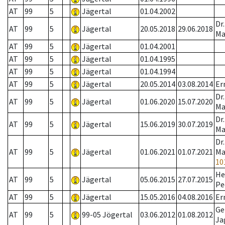
AT
99
5
Jägertal
01.04.2002
Dr
AT
99
5
Jägertal
20.05.2018
29.06.2018
Ma
AT
99
5
Jägertal
01.04.2001
AT
99
5
Jägertal
01.04.1995
AT
99
5
Jägertal
01.04.1994
AT
99
5
Jägertal
20.05.2014
03.08.2014
Er
Dr
AT
99
5
Jägertal
01.06.2020
15.07.2020
Ma
Dr
AT
99
5
Jägertal
15.06.2019
30.07.2019
Ma
Dr
AT
99
5
Jägertal
01.06.2021
01.07.2021
Ma
10
He
AT
99
5
Jägertal
05.06.2015
27.07.2015
Pe
AT
99
5
Jägertal
15.05.2016
04.08.2016
Er
Ge
AT
99
5
99-05 Jögertal
03.06.2012
01.08.2012
Ja