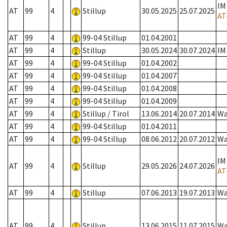
IM
AT
99
4
Stillup
30.05.2025
25.07.2025
AT
AT
99
4
99-04 Stillup
01.04.2001
AT
99
4
Stillup
30.05.2024
30.07.2024
IM
AT
99
4
99-04 Stillup
01.04.2002
AT
99
4
99-04 Stillup
01.04.2007
AT
99
4
99-04 Stillup
01.04.2008
AT
99
4
99-04 Stillup
01.04.2009
AT
99
4
Stillup / Tirol
13.06.2014
20.07.2014
Wa
AT
99
4
99-04 Stillup
01.04.2011
AT
99
4
99-04 Stillup
08.06.2012
20.07.2012
Wa
IM
AT
99
4
Stillup
29.05.2026
24.07.2026
AT
AT
99
4
Stillup
07.06.2013
19.07.2013
Wa
AT
99
4
Stillup
13.06.2015
11.07.2015
Wa