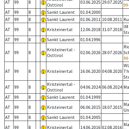
AT
99
8
03.06.2025
29.07.2025
Osttirol
99
AT
99
8
Sankt Laurent
01.04.2000
AT
99
8
Sankt Laurent
01.06.2011
10.08.2011
Ku
IM
AT
99
8
Kristeinertal
12.06.2018
31.07.2018
St
AT
99
8
Sankt Laurent
01.04.1996
Ri
Kristeinertal -
AT
99
8
02.06.2026
28.07.2026
Sc
Osttirol
99
W
AT
99
8
Kristeinertal
16.06.2020
04.08.2020
Th
St
Kristeinertal -
AT
99
8
04.06.2024
06.08.2024
Ma
Osttirol
AT
99
8
Sankt Laurent
01.04.1999
Ma
AT
99
8
Kristeinertal
06.06.2015
18.07.2015
Un
AT
99
8
Sankt Laurent
01.04.2005
Ma
AT
99
8
Kristeinertal
14.06.2016
02.08.2016