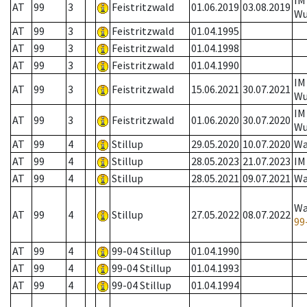
IM
AT
99
3
Feistritzwald
01.06.2019
03.08.2019
W
AT
99
3
Feistritzwald
01.04.1995
AT
99
3
Feistritzwald
01.04.1998
AT
99
3
Feistritzwald
01.04.1990
IM
AT
99
3
Feistritzwald
15.06.2021
30.07.2021
W
IM
AT
99
3
Feistritzwald
01.06.2020
30.07.2020
W
AT
99
4
Stillup
29.05.2020
10.07.2020
Wa
AT
99
4
Stillup
28.05.2023
21.07.2023
IM
AT
99
4
Stillup
28.05.2021
09.07.2021
Wa
Wa
AT
99
4
Stillup
27.05.2022
08.07.2022
99
AT
99
4
99-04 Stillup
01.04.1990
AT
99
4
99-04 Stillup
01.04.1993
AT
99
4
99-04 Stillup
01.04.1994