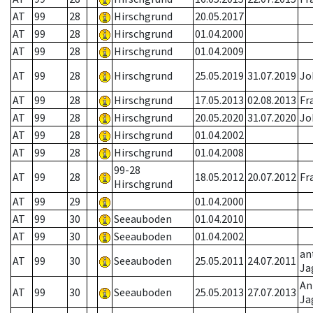
AT
99
28
Hirschgrund
20.05.2017
AT
99
28
Hirschgrund
01.04.2000
AT
99
28
Hirschgrund
01.04.2009
AT
99
28
Hirschgrund
25.05.2019
31.07.2019
Jo
AT
99
28
Hirschgrund
17.05.2013
02.08.2013
Fr
AT
99
28
Hirschgrund
20.05.2020
31.07.2020
Jo
AT
99
28
Hirschgrund
01.04.2002
AT
99
28
Hirschgrund
01.04.2008
99-28
AT
99
28
18.05.2012
20.07.2012
Fr
Hirschgrund
AT
99
29
01.04.2000
AT
99
30
Seeauboden
01.04.2010
AT
99
30
Seeauboden
01.04.2002
an
AT
99
30
Seeauboden
25.05.2011
24.07.2011
Ja
An
AT
99
30
Seeauboden
25.05.2013
27.07.2013
Ja