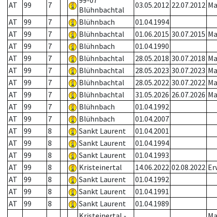
99-07
AT
99
7
03.05.2012
22.07.2012
Ma
Blühnbachtal
AT
99
7
Blühnbach
01.04.1994
AT
99
7
Blühnbachtal
01.06.2015
30.07.2015
Ma
AT
99
7
Blühnbach
01.04.1990
AT
99
7
Blühnbachtal
28.05.2018
30.07.2018
Ma
AT
99
7
Blühnbachtal
28.05.2023
30.07.2023
Ma
AT
99
7
Blühnbachtal
28.05.2022
30.07.2022
Ma
AT
99
7
Blühnbachtal
31.05.2026
26.07.2026
Ma
AT
99
7
Blühnbach
01.04.1992
AT
99
7
Blühnbach
01.04.2007
AT
99
8
Sankt Laurent
01.04.2001
AT
99
8
Sankt Laurent
01.04.1994
AT
99
8
Sankt Laurent
01.04.1993
AT
99
8
Kristeinertal
14.06.2022
02.08.2022
Er
AT
99
8
Sankt Laurent
01.04.1992
AT
99
8
Sankt Laurent
01.04.1991
AT
99
8
Sankt Laurent
01.04.1989
Kristeinertal -
Ma