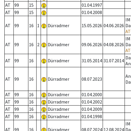
AT
99
15
01.04.1997
AT
99
15
01.04.2008
IM
AT
99
16
1
Dürradmer
15.05.2026
04.06.2026
Da
AT
IM
AT
99
16
2
Dürradmer
09.06.2026
04.08.2026
Da
AT
Da
AT
99
16
Dürradmer
31.05.2014
31.07.2014
An
An
AT
99
16
Dürradmer
08.07.2023
Da
AT
99
16
Dürradmer
01.04.2000
AT
99
16
Dürradmer
01.04.2002
AT
99
16
Dürradmer
01.04.2009
AT
99
16
Dürradmer
01.04.1998
IM
AT
99
16
Dürradmer
08.07.2024
12.08.2024
Da