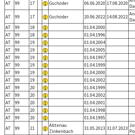
An
AT
99
17
Gschöder
06.06.2020
17.08.2020
Da
An
AT
99
17
Gschöder
20.06.2022
14.08.2022
Da
AT
99
18
01.04.2000
AT
99
18
01.04.1996
AT
99
19
01.04.2004
AT
99
19
01.04.2005
AT
99
19
01.04.1997
AT
99
19
01.04.1999
AT
99
19
01.04.2000
AT
99
19
01.04.2002
AT
99
20
01.04.1999
AT
99
20
01.04.2002
AT
99
20
01.04.2001
AT
99
20
01.04.1998
AT
99
20
01.04.1995
Abtenau
Jo
AT
99
21
31.05.2023
31.07.2023
Zinkenbach
Pö