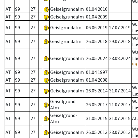
Wa
AT
99
27
Geiselgrundalm
01.04.2010
AT
99
27
Geiselgrundalm
01.04.2009
Wa
AT
99
27
Geislgrundalm
06.06.2019
27.07.2019
La
Wa
AT
99
27
Geislgrundalm
26.05.2018
29.07.2018
La
Wa
AT
99
27
Geiselgrundalm
26.05.2024
28.08.2024
La
99
AT
99
27
Geiselgrundalm
01.04.1997
AT
99
27
Geiselgrundalm
01.04.2008
Wa
AT
99
27
Geiselgrundalm
26.05.2014
31.07.2014
La
Geiselgrund-
Wa
AT
99
27
26.05.2017
21.07.2017
Alm
La
Geiselgrund-
AT
99
27
31.05.2015
31.07.2015
AC
Alm
Wa
AT
99
27
Geiselgrundalm
26.05.2013
28.07.2013
La