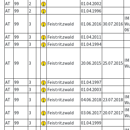
AT
99
2
01.04.2002
AT
99
2
01.04.1996
IM
AT
99
3
Feistritzwald
01.06.2016
30.07.2016
W
06
AT
99
3
Feistritzwald
01.04.2011
AT
99
3
Feistritzwald
01.04.1994
IM
AT
99
3
Feistritzwald
20.06.2015
25.07.2015
W
AT
99
3
Feistritzwald
01.04.1997
AT
99
3
Feistritzwald
01.04.2003
IM
AT
99
3
Feistritzwald
04.06.2018
23.07.2018
W
IM
AT
99
3
Feistritzwald
03.06.2017
20.07.2017
W
AT
99
3
Feistritzwald
01.04.1999