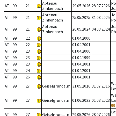
Abtenau
Pö
AT
99
21
29.05.2026
28.07.2026
Zinkenbach
Jo
Abtenau
Jo
AT
99
21
25.05.2025
31.08.2025
Zinkenbach
Pö
Abtenau
Jo
AT
99
21
26.05.2024
04.08.2024
Zinkenbach
Pö
AT
99
22
01.04.2000
AT
99
22
01.04.2001
AT
99
23
01.04.2000
AT
99
23
01.04.1999
AT
99
23
01.04.2001
AT
99
24
01.04.2001
AT
99
26
01.04.2001
Wa
AT
99
27
Geiselgrundalm
31.05.2016
31.07.2016
La
Wa
AT
99
27
Geiselgrundalm
01.06.2023
01.08.2023
La
99
La
AT
99
27
Geiselgrundalm
29.05.2026
28.07.2026