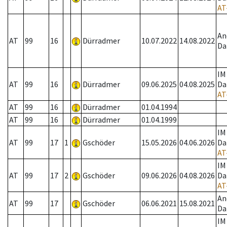
AT
An
AT
99
16
Dürradmer
10.07.2022
14.08.2022
Da
IM
AT
99
16
Dürradmer
09.06.2025
04.08.2025
Da
AT
AT
99
16
Dürradmer
01.04.1994
AT
99
16
Dürradmer
01.04.1999
IM
AT
99
17
1
Gschöder
15.05.2026
04.06.2026
Da
AT
IM
AT
99
17
2
Gschöder
09.06.2026
04.08.2026
Da
AT
An
AT
99
17
Gschöder
06.06.2021
15.08.2021
Da
IM