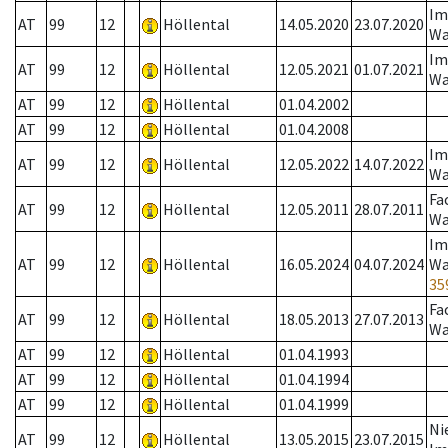
Im
AT
99
12
Höllental
14.05.2020
23.07.2020
Wa
Im
AT
99
12
Höllental
12.05.2021
01.07.2021
Wa
AT
99
12
Höllental
01.04.2002
AT
99
12
Höllental
01.04.2008
Im
AT
99
12
Höllental
12.05.2022
14.07.2022
Wa
Fa
AT
99
12
Höllental
12.05.2011
28.07.2011
Wa
Im
AT
99
12
Höllental
16.05.2024
04.07.2024
Wa
35
Fa
AT
99
12
Höllental
18.05.2013
27.07.2013
Wa
AT
99
12
Höllental
01.04.1993
AT
99
12
Höllental
01.04.1994
AT
99
12
Höllental
01.04.1999
Ni
AT
99
12
Höllental
13.05.2015
23.07.2015