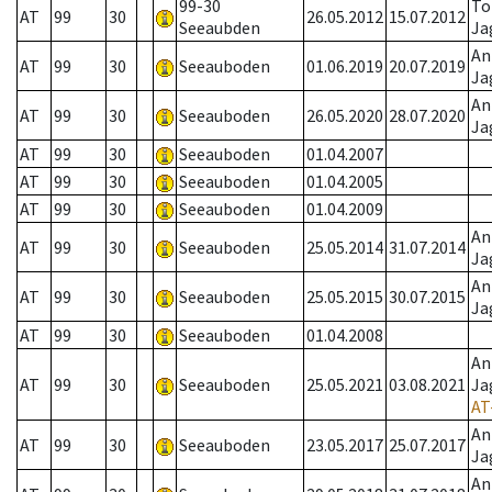
99-30
To
AT
99
30
26.05.2012
15.07.2012
Seeaubden
Ja
An
AT
99
30
Seeauboden
01.06.2019
20.07.2019
Ja
An
AT
99
30
Seeauboden
26.05.2020
28.07.2020
Ja
AT
99
30
Seeauboden
01.04.2007
AT
99
30
Seeauboden
01.04.2005
AT
99
30
Seeauboden
01.04.2009
An
AT
99
30
Seeauboden
25.05.2014
31.07.2014
Ja
An
AT
99
30
Seeauboden
25.05.2015
30.07.2015
Ja
AT
99
30
Seeauboden
01.04.2008
An
AT
99
30
Seeauboden
25.05.2021
03.08.2021
Ja
AT
An
AT
99
30
Seeauboden
23.05.2017
25.07.2017
Ja
An