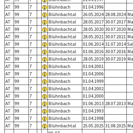
AT
99
7
Blühnbach
01.04.1996
AT
99
7
Blühnbachtal
26.05.2024
28.08.2024
Ma
AT
99
7
Blühnbachtal
28.05.2017
30.07.2017
Ma
AT
99
7
Blühnbachtal
28.05.2020
30.07.2020
Ma
AT
99
7
Blühnbachtal
28.05.2021
30.07.2021
Ma
AT
99
7
Blühnbachtal
01.06.2014
31.07.2014
Sa
AT
99
7
Blühnbachtal
01.06.2016
30.07.2016
Ma
AT
99
7
Blühnbachtal
28.05.2019
30.07.2019
Ma
AT
99
7
Blühnbach
01.04.2001
AT
99
7
Blühnbach
01.04.2006
AT
99
7
Blühnbach
01.04.1999
AT
99
7
Blühnbach
01.04.2002
AT
99
7
Blühnbach
01.04.2000
AT
99
7
Blühnbach
01.06.2013
28.07.2013
Ma
AT
99
7
Blühnbach
01.04.1993
AT
99
7
Blühnbach
01.04.1998
AT
99
7
Blühnbachtal
25.05.2025
31.08.2025
Ma