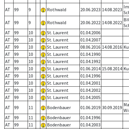
Im
AT
99
9
Rothwald
20.06.2023
14.08.2023
Sc
BI
AT
99
9
Rothwald
20.06.2022
14.08.2022
Sc
AT
99
10
St. Laurent
01.04.2006
AT
99
10
St. Laurent
01.04.2007
AT
99
10
St. Laurent
08.06.2016
14.08.2016
Ku
AT
99
10
St. Laurent
01.04.1990
AT
99
10
St. Laurent
01.04.1992
AT
99
10
St. Laurent
01.06.2014
15.08.2014
Ku
AT
99
10
St. Laurent
01.04.1996
AT
99
10
St. Laurent
01.04.2001
AT
99
10
St. Laurent
01.04.2002
AT
99
10
St. Laurent
01.04.2005
Ma
AT
99
11
Bodenbauer
01.06.2019
30.09.2019
Wi
AT
99
11
Bodenbauer
01.04.1996
AT
99
11
Bodenbauer
01.04.2003