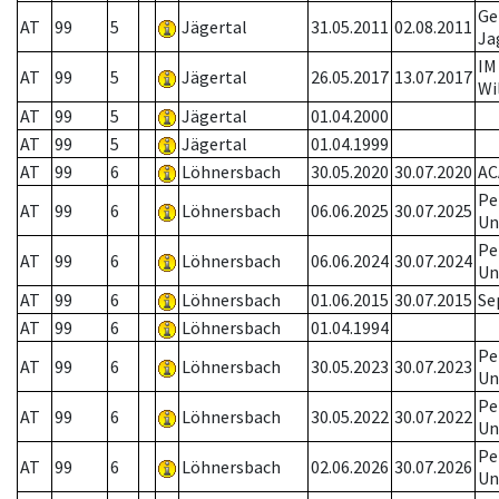
Ge
AT
99
5
Jägertal
31.05.2011
02.08.2011
Ja
IM
AT
99
5
Jägertal
26.05.2017
13.07.2017
Wi
AT
99
5
Jägertal
01.04.2000
AT
99
5
Jägertal
01.04.1999
AT
99
6
Löhnersbach
30.05.2020
30.07.2020
AC
Pe
AT
99
6
Löhnersbach
06.06.2025
30.07.2025
Un
Pe
AT
99
6
Löhnersbach
06.06.2024
30.07.2024
Un
AT
99
6
Löhnersbach
01.06.2015
30.07.2015
Se
AT
99
6
Löhnersbach
01.04.1994
Pe
AT
99
6
Löhnersbach
30.05.2023
30.07.2023
Un
Pe
AT
99
6
Löhnersbach
30.05.2022
30.07.2022
Un
Pe
AT
99
6
Löhnersbach
02.06.2026
30.07.2026
Un