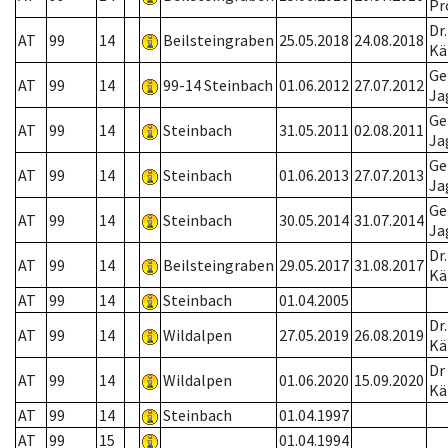
Pr
Dr
AT
99
14
Beilsteingraben
25.05.2018
24.08.2018
Kä
Ge
AT
99
14
99-14 Steinbach
01.06.2012
27.07.2012
Ja
Ge
AT
99
14
Steinbach
31.05.2011
02.08.2011
Ja
Ge
AT
99
14
Steinbach
01.06.2013
27.07.2013
Ja
Ge
AT
99
14
Steinbach
30.05.2014
31.07.2014
Ja
Dr
AT
99
14
Beilsteingraben
29.05.2017
31.08.2017
Kä
AT
99
14
Steinbach
01.04.2005
Dr
AT
99
14
Wildalpen
27.05.2019
26.08.2019
Kä
Dr
AT
99
14
Wildalpen
01.06.2020
15.09.2020
Kä
AT
99
14
Steinbach
01.04.1997
AT
99
15
01.04.1994