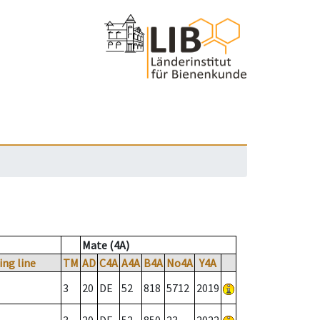
Mate (4A)
ing line
TM
AD
C4A
A4A
B4A
No4A
Y4A
3
20
DE
52
818
5712
2019