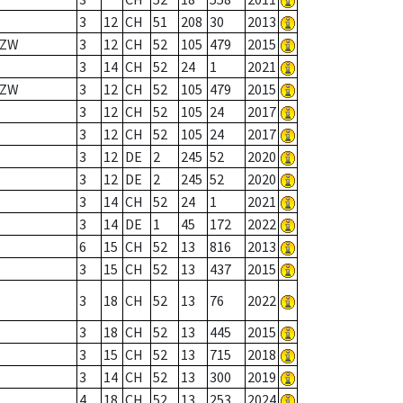
3
12
CH
51
208
30
2013
/ ZW
3
12
CH
52
105
479
2015
3
14
CH
52
24
1
2021
/ ZW
3
12
CH
52
105
479
2015
3
12
CH
52
105
24
2017
3
12
CH
52
105
24
2017
3
12
DE
2
245
52
2020
3
12
DE
2
245
52
2020
3
14
CH
52
24
1
2021
3
14
DE
1
45
172
2022
6
15
CH
52
13
816
2013
3
15
CH
52
13
437
2015
3
18
CH
52
13
76
2022
3
18
CH
52
13
445
2015
3
15
CH
52
13
715
2018
3
14
CH
52
13
300
2019
4
18
CH
52
13
253
2024