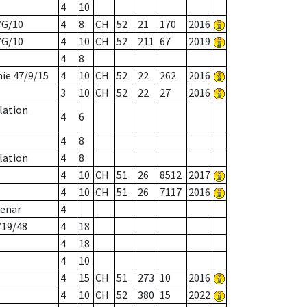
4
10
/G/10
4
8
CH
52
21
170
2016
/G/10
4
10
CH
52
211
67
2019
4
8
nie 47/9/15
4
10
CH
52
22
262
2016
3
10
CH
52
22
27
2016
lation
4
6
4
8
lation
4
8
4
10
CH
51
26
8512
2017
4
10
CH
51
26
7117
2016
lenar
4
/19/48
4
18
4
18
4
10
4
15
CH
51
273
10
2016
4
10
CH
52
380
15
2022