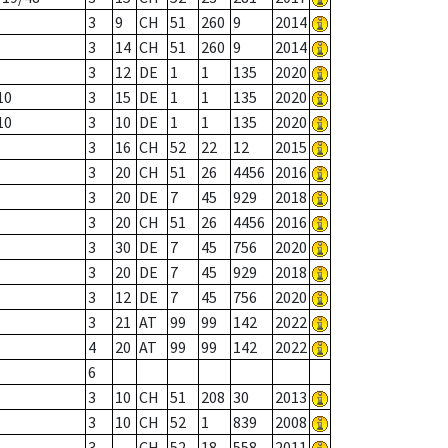
3
9
CH
51
260
9
2014
3
14
CH
51
260
9
2014
3
12
DE
1
1
135
2020
10
3
15
DE
1
1
135
2020
10
3
10
DE
1
1
135
2020
3
16
CH
52
22
12
2015
3
20
CH
51
26
4456
2016
3
20
DE
7
45
929
2018
3
20
CH
51
26
4456
2016
3
30
DE
7
45
756
2020
3
20
DE
7
45
929
2018
3
12
DE
7
45
756
2020
3
21
AT
99
99
142
2022
4
20
AT
99
99
142
2022
6
3
10
CH
51
208
30
2013
3
10
CH
52
1
839
2008
3
CH
52
18
558
2011