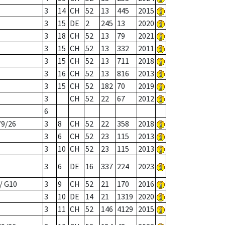
3
14
CH
52
13
445
2015
3
15
DE
2
245
13
2020
3
18
CH
52
13
79
2021
3
15
CH
52
13
332
2011
3
15
CH
52
13
711
2018
3
16
CH
52
13
816
2013
3
15
CH
52
182
70
2019
3
CH
52
22
67
2012
6
/9/26
3
8
CH
52
22
358
2018
3
6
CH
52
23
115
2013
3
10
CH
52
23
115
2013
3
6
DE
16
337
224
2023
/ G10
3
9
CH
52
21
170
2016
3
10
DE
14
21
1319
2020
3
11
CH
52
146
4129
2015