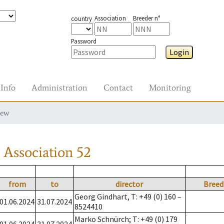
Association
Breeder n°
country
Password
Login
Info
Administration
Contact
Monitoring
iew
Association
52
from
to
director
Breed
Georg Gindhart, T: +49 (0) 160 –
01.06.2024
31.07.2024
8524410
Marko Schnürch; T: +49 (0) 179