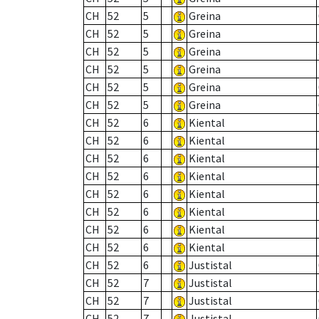
CH
52
5
Greina
CH
52
5
Greina
CH
52
5
Greina
CH
52
5
Greina
CH
52
5
Greina
CH
52
5
Greina
CH
52
6
Kiental
CH
52
6
Kiental
CH
52
6
Kiental
CH
52
6
Kiental
CH
52
6
Kiental
CH
52
6
Kiental
CH
52
6
Kiental
CH
52
6
Kiental
CH
52
6
Justistal
CH
52
7
Justistal
CH
52
7
Justistal
CH
52
7
Justistal