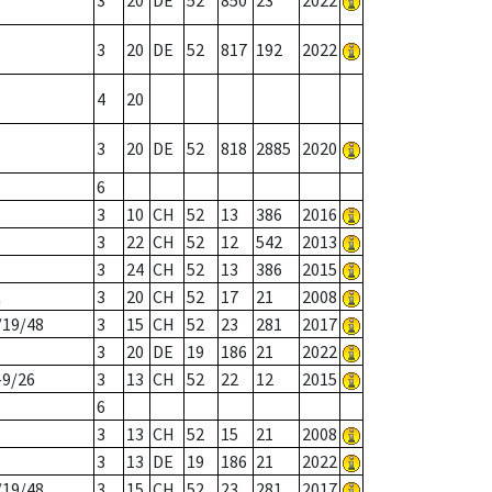
3
20
DE
52
850
23
2022
3
20
DE
52
817
192
2022
4
20
3
20
DE
52
818
2885
2020
6
3
10
CH
52
13
386
2016
3
22
CH
52
12
542
2013
3
24
CH
52
13
386
2015
K
3
20
CH
52
17
21
2008
/19/48
3
15
CH
52
23
281
2017
3
20
DE
19
186
21
2022
-9/26
3
13
CH
52
22
12
2015
6
3
13
CH
52
15
21
2008
3
13
DE
19
186
21
2022
/19/48
3
15
CH
52
23
281
2017