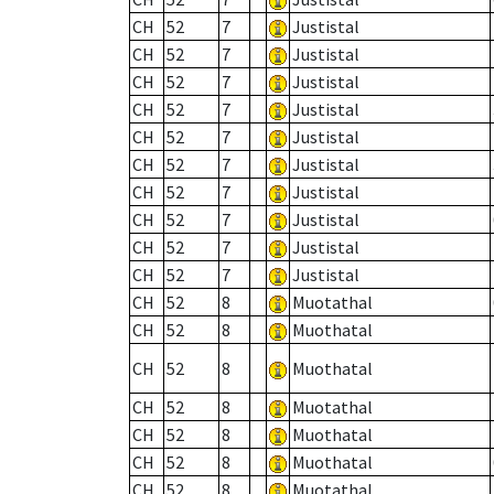
CH
52
7
Justistal
CH
52
7
Justistal
CH
52
7
Justistal
CH
52
7
Justistal
CH
52
7
Justistal
CH
52
7
Justistal
CH
52
7
Justistal
CH
52
7
Justistal
CH
52
7
Justistal
CH
52
7
Justistal
CH
52
8
Muotathal
CH
52
8
Muothatal
CH
52
8
Muothatal
CH
52
8
Muotathal
CH
52
8
Muothatal
CH
52
8
Muothatal
CH
52
8
Muotathal