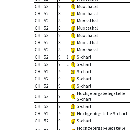
CH
52
8
Muothatal
CH
52
8
Muothatal
CH
52
8
Muotathal
CH
52
8
Muotathal
CH
52
8
Muothatal
CH
52
8
Muotathal
CH
52
8
Muothatal
CH
52
9
1
S-charl
CH
52
9
2
S-charl
CH
52
9
S-charl
CH
52
9
S-charl
CH
52
9
S-charl
Hochgebirgsbelegstelle
CH
52
9
S-charl
CH
52
9
S-charl
CH
52
9
Hochgebirgstelle S-charl
CH
52
9
S-charl
Hochgebirgsbelegstelle