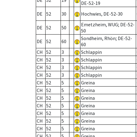
DE
52
19
DE-52-19
DE
52
30
Hochwies, DE-52-30
Emetzheim, WUG; DE-52-
DE
52
50
50
Sondheim, Rhön; DE-52-
DE
52
60
60
CH
52
3
Schlappin
CH
52
3
Schlappin
CH
52
3
Schlappin
CH
52
3
Schlappin
CH
52
5
Greina
CH
52
5
Greina
CH
52
5
Greina
CH
52
5
Greina
CH
52
5
Greina
CH
52
5
Greina
CH
52
5
Greina
CH
52
5
Greina