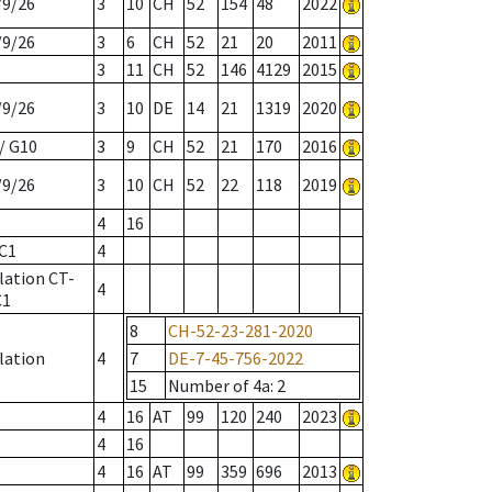
/9/26
3
10
CH
52
154
48
2022
/9/26
3
6
CH
52
21
20
2011
3
11
CH
52
146
4129
2015
/9/26
3
10
DE
14
21
1319
2020
/ G10
3
9
CH
52
21
170
2016
/9/26
3
10
CH
52
22
118
2019
4
16
C1
4
lation CT-
4
C1
8
CH-52-23-281-2020
lation
4
7
DE-7-45-756-2022
15
Number of 4a
: 2
4
16
AT
99
120
240
2023
4
16
4
16
AT
99
359
696
2013