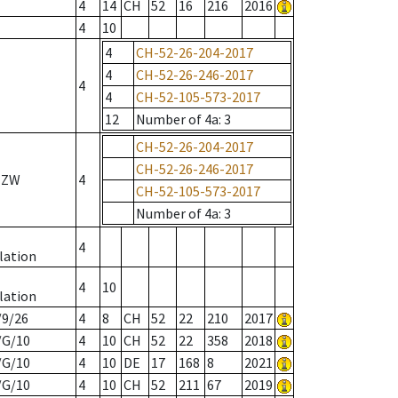
4
14
CH
52
16
216
2016
4
10
4
CH-52-26-204-2017
4
CH-52-26-246-2017
4
4
CH-52-105-573-2017
12
Number of 4a
: 3
CH-52-26-204-2017
CH-52-26-246-2017
/ ZW
4
CH-52-105-573-2017
Number of 4a
: 3
4
lation
4
10
lation
/9/26
4
8
CH
52
22
210
2017
/G/10
4
10
CH
52
22
358
2018
/G/10
4
10
DE
17
168
8
2021
/G/10
4
10
CH
52
211
67
2019