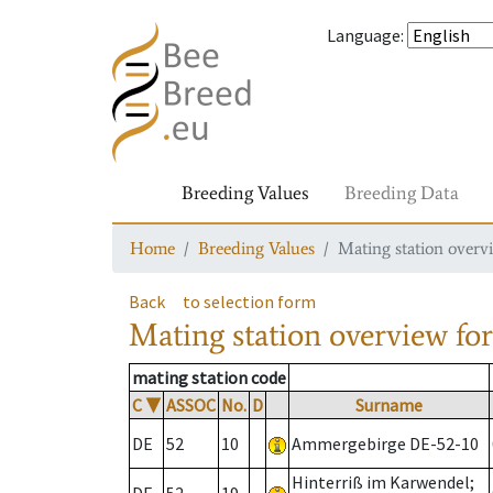
Language
:
Breeding Values
Breeding Data
Home
Breeding Values
Mating station overv
Back
to selection form
Mating station overview
for
mating station code
C
▼
ASSOC
No.
D
Surname
DE
52
10
Ammergebirge DE-52-10
Hinterriß im Karwendel;