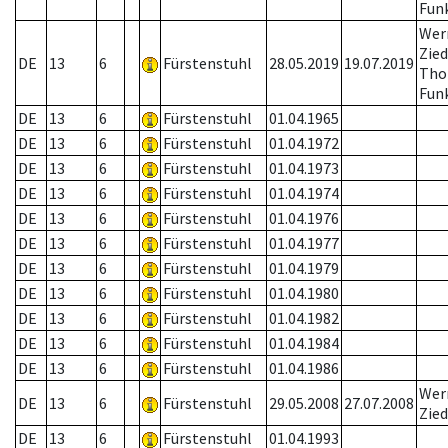
Fun
Wer
Zied
DE
13
6
Fürstenstuhl
28.05.2019
19.07.2019
Tho
Fun
DE
13
6
Fürstenstuhl
01.04.1965
DE
13
6
Fürstenstuhl
01.04.1972
DE
13
6
Fürstenstuhl
01.04.1973
DE
13
6
Fürstenstuhl
01.04.1974
DE
13
6
Fürstenstuhl
01.04.1976
DE
13
6
Fürstenstuhl
01.04.1977
DE
13
6
Fürstenstuhl
01.04.1979
DE
13
6
Fürstenstuhl
01.04.1980
DE
13
6
Fürstenstuhl
01.04.1982
DE
13
6
Fürstenstuhl
01.04.1984
DE
13
6
Fürstenstuhl
01.04.1986
Wer
DE
13
6
Fürstenstuhl
29.05.2008
27.07.2008
Zied
DE
13
6
Fürstenstuhl
01.04.1993