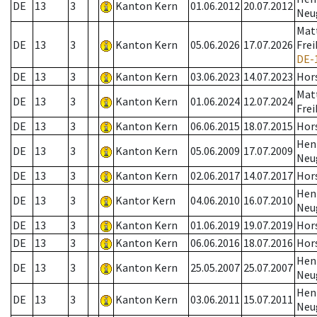
DE
13
3
Kanton Kern
01.06.2012
20.07.2012
Neu
Mat
DE
13
3
Kanton Kern
05.06.2026
17.07.2026
Frei
DE-
DE
13
3
Kanton Kern
03.06.2023
14.07.2023
Hor
Mat
DE
13
3
Kanton Kern
01.06.2024
12.07.2024
Frei
DE
13
3
Kanton Kern
06.06.2015
18.07.2015
Hor
Hen
DE
13
3
Kanton Kern
05.06.2009
17.07.2009
Neu
DE
13
3
Kanton Kern
02.06.2017
14.07.2017
Hor
Hen
DE
13
3
Kantor Kern
04.06.2010
16.07.2010
Neu
DE
13
3
Kanton Kern
01.06.2019
19.07.2019
Hor
DE
13
3
Kanton Kern
06.06.2016
18.07.2016
Hor
Hen
DE
13
3
Kanton Kern
25.05.2007
25.07.2007
Neu
Hen
DE
13
3
Kanton Kern
03.06.2011
15.07.2011
Neu