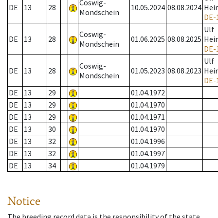
Coswig-
DE
13
28
10.05.2024
08.08.2024
Hei
Mondschein
DE-
Ulf
Coswig-
DE
13
28
01.06.2025
08.08.2025
Hei
Mondschein
DE-
Ulf
Coswig-
DE
13
28
01.05.2023
08.08.2023
Hei
Mondschein
DE-
DE
13
29
01.04.1972
DE
13
29
01.04.1970
DE
13
29
01.04.1971
DE
13
30
01.04.1970
DE
13
32
01.04.1996
DE
13
32
01.04.1997
DE
13
34
01.04.1979
Notice
The breeding record data is the responsibility of the state