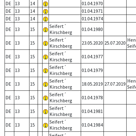
DE
13
14
01.04.1970
DE
13
14
01.04.1971
DE
13
14
01.04.1974
Seifert´
DE
13
15
01.04.1980
Kirschberg
Seifert´
Hen
DE
13
15
23.05.2020
25.07.2020
Kirschberg
Seif
Seifert´
DE
13
15
01.04.1977
Kirschberg
Seifert´
DE
13
15
01.04.1979
Kirschberg
Seifert´
Hen
DE
13
15
18.05.2019
27.07.2019
Kirschberg
Seif
Seifert´
DE
13
15
01.04.1978
Kirschberg
Seifert´
DE
13
15
01.04.1981
Kirschberg
Seifert´
DE
13
15
01.04.1984
Kirschberg
Seifert´