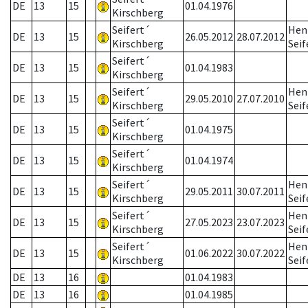
DE
13
15
01.04.1976
Kirschberg
Seifert´
Hen
DE
13
15
26.05.2012
28.07.2012
Kirschberg
Seif
Seifert´
DE
13
15
01.04.1983
Kirschberg
Seifert´
Hen
DE
13
15
29.05.2010
27.07.2010
Kirschberg
Seif
Seifert´
DE
13
15
01.04.1975
Kirschberg
Seifert´
DE
13
15
01.04.1974
Kirschberg
Seifert´
Hen
DE
13
15
29.05.2011
30.07.2011
Kirschberg
Seif
Seifert´
Hen
DE
13
15
27.05.2023
23.07.2023
Kirschberg
Seif
Seifert´
Hen
DE
13
15
01.06.2022
30.07.2022
Kirschberg
Seif
DE
13
16
01.04.1983
DE
13
16
01.04.1985