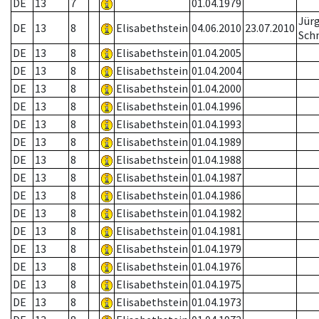
DE
13
7
01.04.1979
Jür
DE
13
8
Elisabethstein
04.06.2010
23.07.2010
Sch
DE
13
8
Elisabethstein
01.04.2005
DE
13
8
Elisabethstein
01.04.2004
DE
13
8
Elisabethstein
01.04.2000
DE
13
8
Elisabethstein
01.04.1996
DE
13
8
Elisabethstein
01.04.1993
DE
13
8
Elisabethstein
01.04.1989
DE
13
8
Elisabethstein
01.04.1988
DE
13
8
Elisabethstein
01.04.1987
DE
13
8
Elisabethstein
01.04.1986
DE
13
8
Elisabethstein
01.04.1982
DE
13
8
Elisabethstein
01.04.1981
DE
13
8
Elisabethstein
01.04.1979
DE
13
8
Elisabethstein
01.04.1976
DE
13
8
Elisabethstein
01.04.1975
DE
13
8
Elisabethstein
01.04.1973