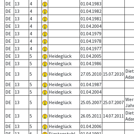
DE
13
4
01.04.1983
DE
13
4
01.04.1982
DE
13
4
01.04.1981
DE
13
4
01.04.2004
DE
13
4
01.04.1979
DE
13
4
01.04.1978
DE
13
4
01.04.1977
DE
13
5
Heideglück
01.04.2005
DE
13
5
Heideglück
01.04.1986
Diet
DE
13
5
Heideglück
27.05.2010
15.07.2010
Ad
DE
13
5
Heideglück
01.04.1987
DE
13
5
Heideglück
01.04.2004
Wer
DE
13
5
Heideglück
25.05.2007
25.07.2007
Jah
Diet
DE
13
5
Heideglück
26.05.2011
14.07.2011
Ad
DE
13
5
Heideglück
01.04.2006
DE
13
6
Fürstenstuhl
01.04.1991