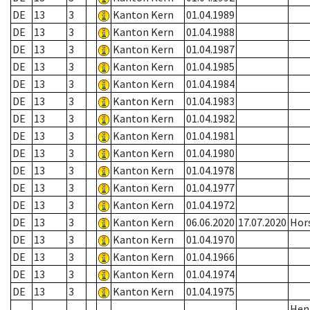
DE
13
3
Kanton Kern
01.04.1989
DE
13
3
Kanton Kern
01.04.1988
DE
13
3
Kanton Kern
01.04.1987
DE
13
3
Kanton Kern
01.04.1985
DE
13
3
Kanton Kern
01.04.1984
DE
13
3
Kanton Kern
01.04.1983
DE
13
3
Kanton Kern
01.04.1982
DE
13
3
Kanton Kern
01.04.1981
DE
13
3
Kanton Kern
01.04.1980
DE
13
3
Kanton Kern
01.04.1978
DE
13
3
Kanton Kern
01.04.1977
DE
13
3
Kanton Kern
01.04.1972
DE
13
3
Kanton Kern
06.06.2020
17.07.2020
Hor
DE
13
3
Kanton Kern
01.04.1970
DE
13
3
Kanton Kern
01.04.1966
DE
13
3
Kanton Kern
01.04.1974
DE
13
3
Kanton Kern
01.04.1975
Hen