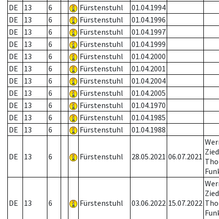
DE
13
6
Fürstenstuhl
01.04.1994
DE
13
6
Fürstenstuhl
01.04.1996
DE
13
6
Fürstenstuhl
01.04.1997
DE
13
6
Fürstenstuhl
01.04.1999
DE
13
6
Fürstenstuhl
01.04.2000
DE
13
6
Fürstenstuhl
01.04.2001
DE
13
6
Fürstenstuhl
01.04.2004
DE
13
6
Fürstenstuhl
01.04.2005
DE
13
6
Fürstenstuhl
01.04.1970
DE
13
6
Fürstenstuhl
01.04.1985
DE
13
6
Fürstenstuhl
01.04.1988
Wer
Zied
DE
13
6
Fürstenstuhl
28.05.2021
06.07.2021
Tho
Fun
Wer
Zied
DE
13
6
Fürstenstuhl
03.06.2022
15.07.2022
Tho
Fun