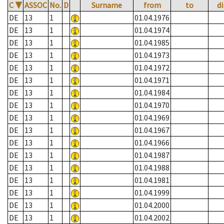
C
▼
ASSOC
No.
D
Surname
from
to
di
DE
13
1
01.04.1976
DE
13
1
01.04.1974
DE
13
1
01.04.1985
DE
13
1
01.04.1973
DE
13
1
01.04.1972
DE
13
1
01.04.1971
DE
13
1
01.04.1984
DE
13
1
01.04.1970
DE
13
1
01.04.1969
DE
13
1
01.04.1967
DE
13
1
01.04.1966
DE
13
1
01.04.1987
DE
13
1
01.04.1988
DE
13
1
01.04.1981
DE
13
1
01.04.1999
DE
13
1
01.04.2000
DE
13
1
01.04.2002