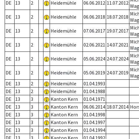
DE
13
2
Heidemühle
06.06.2012
11.07.2012
Wag
Mic
DE
13
2
Heidemühle
06.06.2018
18.07.2018
Wag
Mic
DE
13
2
Heidemühle
07.06.2017
19.07.2017
Wag
Mic
DE
13
2
Heidemühle
02.06.2021
14.07.2021
Wag
Mic
DE
13
2
Heidemühle
05.06.2024
24.07.2024
Wag
Mic
DE
13
2
Heidemühle
05.06.2019
24.07.2019
Wag
DE
13
2
Heidemühle
01.04.1993
DE
13
2
Heidemühle
01.04.1988
DE
13
3
Kanton Kern
01.04.1971
DE
13
3
Kanton Kern
06.06.2014
18.07.2014
Hor
DE
13
3
Kanton Kern
01.04.1998
DE
13
3
Kanton Kern
01.04.1997
DE
13
3
Kanton Kern
01.04.1994
DE
13
3
Kanton Kern
01.04.1992