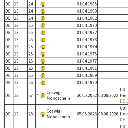
DE
13
24
01.04.1985
DE
13
24
01.04.1983
DE
13
24
01.04.1982
DE
13
25
01.04.1970
DE
13
25
01.04.1972
DE
13
25
01.04.1973
DE
13
25
01.04.1974
DE
13
25
01.04.1975
DE
13
25
01.04.1977
DE
13
25
01.04.1981
DE
13
25
01.04.1969
DE
13
26
01.04.1970
Ulf
Coswig-
DE
13
27
4
30.05.2022
08.08.2022
Hei
Mondschein
DE-
Ulf
Coswig-
DE
13
28
05.05.2026
08.08.2026
Hei
Mondschein
DE-
Ulf