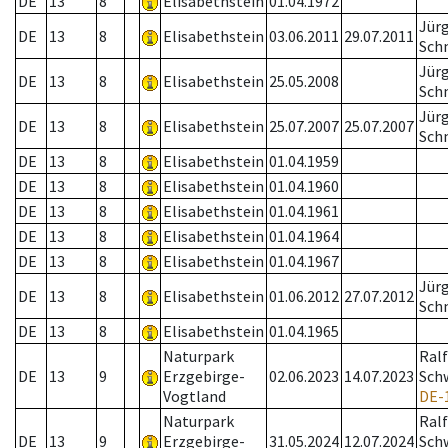
DE
13
8
Elisabethstein
01.04.1972
Jür
DE
13
8
Elisabethstein
03.06.2011
29.07.2011
Sch
Jür
DE
13
8
Elisabethstein
25.05.2008
Sch
Jür
DE
13
8
Elisabethstein
25.07.2007
25.07.2007
Sch
DE
13
8
Elisabethstein
01.04.1959
DE
13
8
Elisabethstein
01.04.1960
DE
13
8
Elisabethstein
01.04.1961
DE
13
8
Elisabethstein
01.04.1964
DE
13
8
Elisabethstein
01.04.1967
Jür
DE
13
8
Elisabethstein
01.06.2012
27.07.2012
Sch
DE
13
8
Elisabethstein
01.04.1965
Naturpark
Ralf
DE
13
9
Erzgebirge-
02.06.2023
14.07.2023
Schw
Vogtland
DE-
Naturpark
Ralf
DE
13
9
Erzgebirge-
31.05.2024
12.07.2024
Schw