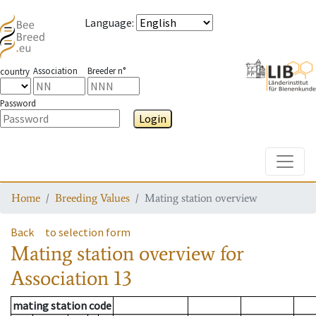
Language
:
Association
Breeder n°
country
Password
Login
Toggle
Home
Breeding Values
Mating station overview
Back
to selection form
Mating station overview
for
Association
13
mating station code