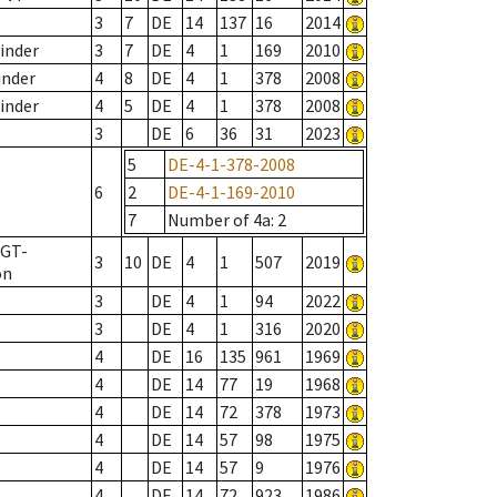
T
3
7
DE
14
137
16
2014
inder
3
7
DE
4
1
169
2010
inder
4
8
DE
4
1
378
2008
inder
4
5
DE
4
1
378
2008
3
DE
6
36
31
2023
5
DE-4-1-378-2008
6
2
DE-4-1-169-2010
7
Number of 4a
: 2
AGT-
3
10
DE
4
1
507
2019
on
3
DE
4
1
94
2022
3
DE
4
1
316
2020
4
DE
16
135
961
1969
4
DE
14
77
19
1968
4
DE
14
72
378
1973
4
DE
14
57
98
1975
4
DE
14
57
9
1976
4
DE
14
72
923
1986