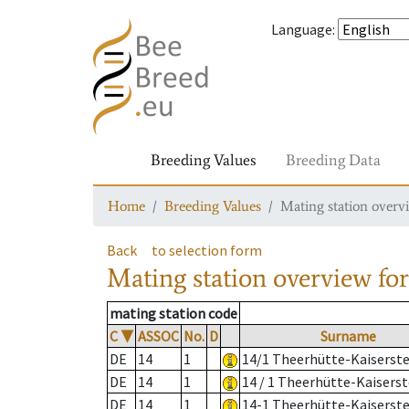
Language
:
Breeding Values
Breeding Data
Home
Breeding Values
Mating station overv
Back
to selection form
Mating station overview
for
mating station code
C
▼
ASSOC
No.
D
Surname
DE
14
1
14/1 Theerhütte-Kaiserste
DE
14
1
14 / 1 Theerhütte-Kaiserst
DE
14
1
14-1 Theerhütte-Kaiserste