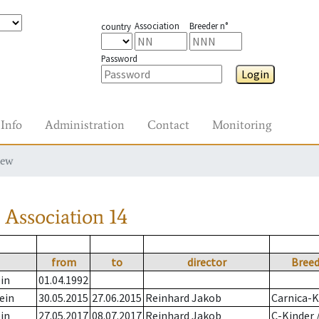
Association
Breeder n°
country
Password
Login
Info
Administration
Contact
Monitoring
iew
Association
14
from
to
director
Breed
in
01.04.1992
ein
30.05.2015
27.06.2015
Reinhard Jakob
Carnica-K
in
27.05.2017
08.07.2017
Reinhard Jakob
C-Kinder 