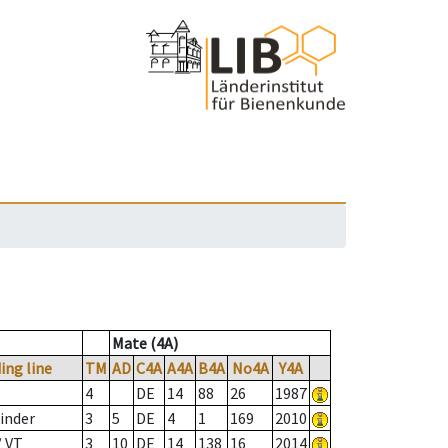
Mate (4A)
ing line
TM
AD
C4A
A4A
B4A
No4A
Y4A
4
DE
14
88
26
1987
inder
3
5
DE
4
1
169
2010
/ VT
3
10
DE
14
138
16
2014