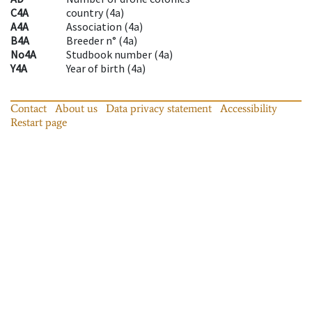
C4A
country
(
4a
)
A4A
Association
(
4a
)
B4A
Breeder n°
(
4a
)
No4A
Studbook number
(
4a
)
Y4A
Year of birth
(
4a
)
Contact
About us
Data privacy statement
Accessibility
Restart page