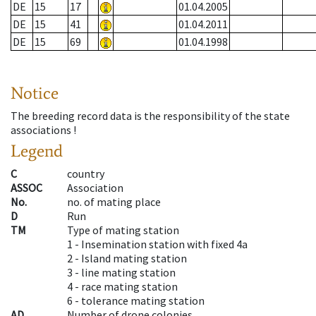
DE
15
17
01.04.2005
DE
15
41
01.04.2011
DE
15
69
01.04.1998
Notice
The breeding record data is the responsibility of the state
associations !
Legend
C
country
ASSOC
Association
No.
no. of mating place
D
Run
TM
Type of mating station
1 -
Insemination station with fixed 4a
2 -
Island mating station
3 -
line mating station
4 -
race mating station
6 -
tolerance mating station
AD
Number of drone colonies