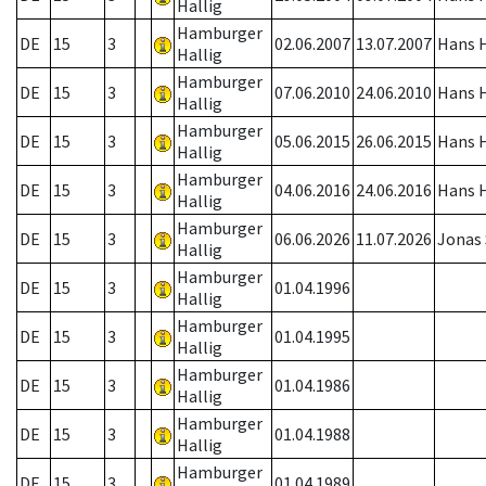
Hallig
Hamburger
DE
15
3
02.06.2007
13.07.2007
Hans H
Hallig
Hamburger
DE
15
3
07.06.2010
24.06.2010
Hans H
Hallig
Hamburger
DE
15
3
05.06.2015
26.06.2015
Hans H
Hallig
Hamburger
DE
15
3
04.06.2016
24.06.2016
Hans H
Hallig
Hamburger
DE
15
3
06.06.2026
11.07.2026
Jonas
Hallig
Hamburger
DE
15
3
01.04.1996
Hallig
Hamburger
DE
15
3
01.04.1995
Hallig
Hamburger
DE
15
3
01.04.1986
Hallig
Hamburger
DE
15
3
01.04.1988
Hallig
Hamburger
DE
15
3
01.04.1989