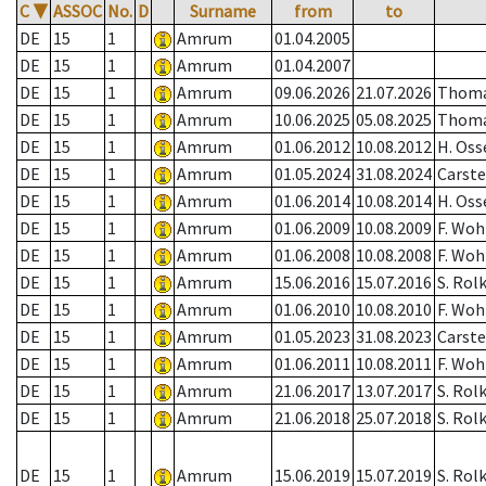
C
▼
ASSOC
No.
D
Surname
from
to
DE
15
1
Amrum
01.04.2005
DE
15
1
Amrum
01.04.2007
DE
15
1
Amrum
09.06.2026
21.07.2026
Thom
DE
15
1
Amrum
10.06.2025
05.08.2025
Thom
DE
15
1
Amrum
01.06.2012
10.08.2012
H. Os
DE
15
1
Amrum
01.05.2024
31.08.2024
Carst
DE
15
1
Amrum
01.06.2014
10.08.2014
H. Os
DE
15
1
Amrum
01.06.2009
10.08.2009
F. Woh
DE
15
1
Amrum
01.06.2008
10.08.2008
F. Woh
DE
15
1
Amrum
15.06.2016
15.07.2016
S. Rol
DE
15
1
Amrum
01.06.2010
10.08.2010
F. Woh
DE
15
1
Amrum
01.05.2023
31.08.2023
Carst
DE
15
1
Amrum
01.06.2011
10.08.2011
F. Woh
DE
15
1
Amrum
21.06.2017
13.07.2017
S. Rol
DE
15
1
Amrum
21.06.2018
25.07.2018
S. Rol
DE
15
1
Amrum
15.06.2019
15.07.2019
S. Rol