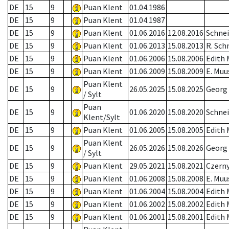
DE
15
9
Puan Klent
01.04.1986
DE
15
9
Puan Klent
01.04.1987
DE
15
9
Puan Klent
01.06.2016
12.08.2016
Schnei
DE
15
9
Puan Klent
01.06.2013
15.08.2013
R. Sch
DE
15
9
Puan Klent
01.06.2006
15.08.2006
Edith
DE
15
9
Puan Klent
01.06.2009
15.08.2009
E. Muu
Puan Klent
DE
15
9
26.05.2025
15.08.2025
Georg
/ Sylt
Puan
DE
15
9
01.06.2020
15.08.2020
Schnei
Klent/Sylt
DE
15
9
Puan Klent
01.06.2005
15.08.2005
Edith
Puan Klent
DE
15
9
26.05.2026
15.08.2026
Georg
/ Sylt
DE
15
9
Puan Klent
29.05.2021
15.08.2021
Czerny
DE
15
9
Puan Klent
01.06.2008
15.08.2008
E. Muu
DE
15
9
Puan Klent
01.06.2004
15.08.2004
Edith
DE
15
9
Puan Klent
01.06.2002
15.08.2002
Edith
DE
15
9
Puan Klent
01.06.2001
15.08.2001
Edith