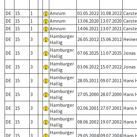
DE
15
1
Amrum
01.05.2022
31.08.2022
Carst
DE
15
1
Amrum
13.06.2020
13.07.2020
Carst
DE
15
1
Amrum
14.06.2021
13.07.2021
Carst
Hamburger
DE
15
3
26.05.2012
15.06.2012
Heiner
Hallig
Hamburger
DE
15
3
07.06.2025
11.07.2025
Jonas
Hallig
Hamburger
DE
15
3
03.06.2022
15.07.2022
Jonas
Hallig
Hamburger
DE
15
3
28.05.2011
09.07.2011
Hans H
Hallig
Hamburger
DE
15
3
27.05.2000
28.07.2000
Hans H
Hallig
Hamburger
DE
15
3
02.06.2001
27.07.2001
Hans H
Hallig
Hamburger
DE
15
3
08.06.2002
19.07.2002
Hans H
Hallig
Hamburger
DE
15
3
29.05.2004
09.07.2004
Hans H