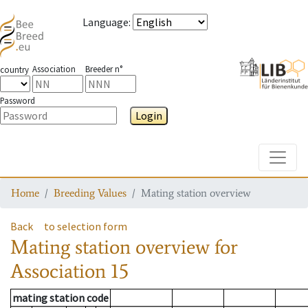
Language
:
Association
Breeder n°
country
Password
Login
Toggle
Home
Breeding Values
Mating station overview
Back
to selection form
Mating station overview
for
Association
15
mating station code