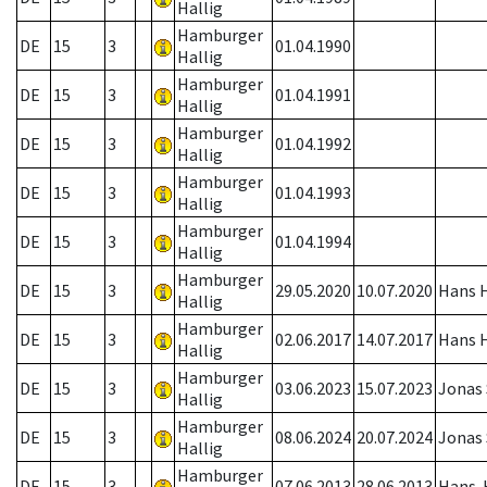
Hallig
Hamburger
DE
15
3
01.04.1990
Hallig
Hamburger
DE
15
3
01.04.1991
Hallig
Hamburger
DE
15
3
01.04.1992
Hallig
Hamburger
DE
15
3
01.04.1993
Hallig
Hamburger
DE
15
3
01.04.1994
Hallig
Hamburger
DE
15
3
29.05.2020
10.07.2020
Hans H
Hallig
Hamburger
DE
15
3
02.06.2017
14.07.2017
Hans H
Hallig
Hamburger
DE
15
3
03.06.2023
15.07.2023
Jonas
Hallig
Hamburger
DE
15
3
08.06.2024
20.07.2024
Jonas
Hallig
Hamburger
DE
15
3
07.06.2013
28.06.2013
Hans. 