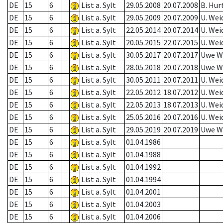
DE
15
6
List a. Sylt
29.05.2008
20.07.2008
B. Hur
DE
15
6
List a. Sylt
29.05.2009
20.07.2009
U. Wei
DE
15
6
List a. Sylt
22.05.2014
20.07.2014
U. Wei
DE
15
6
List a. Sylt
20.05.2015
22.07.2015
U. Wei
DE
15
6
List a. Sylt
30.05.2017
20.07.2017
Uwe W
DE
15
6
List a. Sylt
28.05.2018
20.07.2018
Uwe W
DE
15
6
List a. Sylt
30.05.2011
20.07.2011
U. Wei
DE
15
6
List a. Sylt
22.05.2012
18.07.2012
U. Wei
DE
15
6
List a. Sylt
22.05.2013
18.07.2013
U. Wei
DE
15
6
List a. Sylt
25.05.2016
20.07.2016
U. Wei
DE
15
6
List a. Sylt
29.05.2019
20.07.2019
Uwe W
DE
15
6
List a. Sylt
01.04.1986
DE
15
6
List a. Sylt
01.04.1988
DE
15
6
List a. Sylt
01.04.1992
DE
15
6
List a. Sylt
01.04.1994
DE
15
6
List a. Sylt
01.04.2001
DE
15
6
List a. Sylt
01.04.2003
DE
15
6
List a. Sylt
01.04.2006