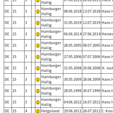
Hallig
Hamburger
DE
15
3
08.06.2018
13.07.2018
Hans H
Hallig
Hamburger
DE
15
3
31.05.2019
12.07.2019
Hans H
Hallig
Hamburger-
DE
15
3
06.06.2014
27.06.2014
Heiner
Hallig
Hamburger
DE
15
3
28.05.2005
08.07.2005
Hans H
Hallig
Hamburger
DE
15
3
27.05.2006
07.07.2006
Hans H
Hallig
Hamburger
DE
15
3
31.05.2008
20.06.2008
H. Jus
Hallig
Hamburger
DE
15
3
30.05.2009
28.06.2009
Hans H
Hallig
Hamburger
DE
15
3
28.05.1999
30.07.1999
Hans H
Hallig
Hamburger
DE
15
3
04.06.2021
16.07.2021
Hans H
Hallig
DE
15
4
Helgoland
29.06.2011
26.07.2011
C. Kno