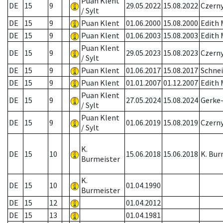
Puan Klent
DE
15
9
29.05.2022
15.08.2022
Czerny
/ Sylt
DE
15
9
Puan Klent
01.06.2000
15.08.2000
Edith
DE
15
9
Puan Klent
01.06.2003
15.08.2003
Edith
Puan Klent
DE
15
9
29.05.2023
15.08.2023
Czerny
/ Sylt
DE
15
9
Puan Klent
01.06.2017
15.08.2017
Schnei
DE
15
9
Puan Klent
01.01.2007
01.12.2007
Edith
Puan Klent
DE
15
9
27.05.2024
15.08.2024
Gerke
/ Sylt
Puan Klent
DE
15
9
01.06.2019
15.08.2019
Czern
/ Sylt
K.
DE
15
10
15.06.2018
15.06.2018
K. Bur
Burmeister
K.
DE
15
10
01.04.1990
Burmeister
DE
15
12
01.04.2012
DE
15
13
01.04.1981