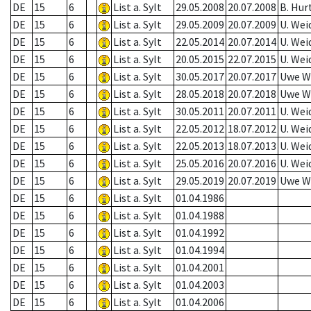
DE
15
6
List a. Sylt
29.05.2008
20.07.2008
B. Hur
DE
15
6
List a. Sylt
29.05.2009
20.07.2009
U. Wei
DE
15
6
List a. Sylt
22.05.2014
20.07.2014
U. Wei
DE
15
6
List a. Sylt
20.05.2015
22.07.2015
U. Wei
DE
15
6
List a. Sylt
30.05.2017
20.07.2017
Uwe W
DE
15
6
List a. Sylt
28.05.2018
20.07.2018
Uwe W
DE
15
6
List a. Sylt
30.05.2011
20.07.2011
U. Wei
DE
15
6
List a. Sylt
22.05.2012
18.07.2012
U. Wei
DE
15
6
List a. Sylt
22.05.2013
18.07.2013
U. Wei
DE
15
6
List a. Sylt
25.05.2016
20.07.2016
U. Wei
DE
15
6
List a. Sylt
29.05.2019
20.07.2019
Uwe W
DE
15
6
List a. Sylt
01.04.1986
DE
15
6
List a. Sylt
01.04.1988
DE
15
6
List a. Sylt
01.04.1992
DE
15
6
List a. Sylt
01.04.1994
DE
15
6
List a. Sylt
01.04.2001
DE
15
6
List a. Sylt
01.04.2003
DE
15
6
List a. Sylt
01.04.2006