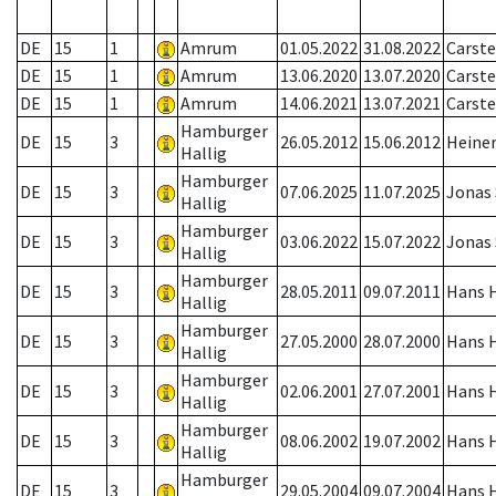
DE
15
1
Amrum
01.05.2022
31.08.2022
Carst
DE
15
1
Amrum
13.06.2020
13.07.2020
Carst
DE
15
1
Amrum
14.06.2021
13.07.2021
Carst
Hamburger
DE
15
3
26.05.2012
15.06.2012
Heiner
Hallig
Hamburger
DE
15
3
07.06.2025
11.07.2025
Jonas
Hallig
Hamburger
DE
15
3
03.06.2022
15.07.2022
Jonas
Hallig
Hamburger
DE
15
3
28.05.2011
09.07.2011
Hans H
Hallig
Hamburger
DE
15
3
27.05.2000
28.07.2000
Hans H
Hallig
Hamburger
DE
15
3
02.06.2001
27.07.2001
Hans H
Hallig
Hamburger
DE
15
3
08.06.2002
19.07.2002
Hans H
Hallig
Hamburger
DE
15
3
29.05.2004
09.07.2004
Hans H