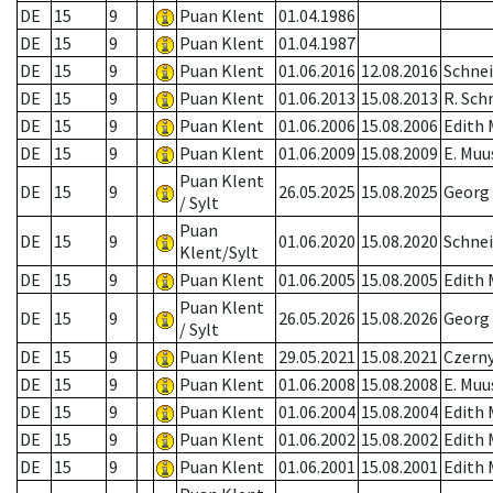
DE
15
9
Puan Klent
01.04.1986
DE
15
9
Puan Klent
01.04.1987
DE
15
9
Puan Klent
01.06.2016
12.08.2016
Schnei
DE
15
9
Puan Klent
01.06.2013
15.08.2013
R. Sch
DE
15
9
Puan Klent
01.06.2006
15.08.2006
Edith
DE
15
9
Puan Klent
01.06.2009
15.08.2009
E. Muu
Puan Klent
DE
15
9
26.05.2025
15.08.2025
Georg
/ Sylt
Puan
DE
15
9
01.06.2020
15.08.2020
Schnei
Klent/Sylt
DE
15
9
Puan Klent
01.06.2005
15.08.2005
Edith
Puan Klent
DE
15
9
26.05.2026
15.08.2026
Georg
/ Sylt
DE
15
9
Puan Klent
29.05.2021
15.08.2021
Czerny
DE
15
9
Puan Klent
01.06.2008
15.08.2008
E. Muu
DE
15
9
Puan Klent
01.06.2004
15.08.2004
Edith
DE
15
9
Puan Klent
01.06.2002
15.08.2002
Edith
DE
15
9
Puan Klent
01.06.2001
15.08.2001
Edith