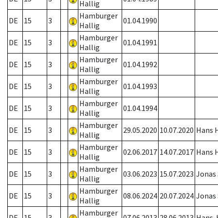
Hallig
Hamburger
DE
15
3
01.04.1990
Hallig
Hamburger
DE
15
3
01.04.1991
Hallig
Hamburger
DE
15
3
01.04.1992
Hallig
Hamburger
DE
15
3
01.04.1993
Hallig
Hamburger
DE
15
3
01.04.1994
Hallig
Hamburger
DE
15
3
29.05.2020
10.07.2020
Hans H
Hallig
Hamburger
DE
15
3
02.06.2017
14.07.2017
Hans H
Hallig
Hamburger
DE
15
3
03.06.2023
15.07.2023
Jonas
Hallig
Hamburger
DE
15
3
08.06.2024
20.07.2024
Jonas
Hallig
Hamburger
DE
15
3
07.06.2013
28.06.2013
Hans. 