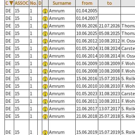
C
▼
ASSOC
No.
D
Surname
from
to
DE
15
1
Amrum
01.04.2005
DE
15
1
Amrum
01.04.2007
DE
15
1
Amrum
09.06.2026
21.07.2026
Thom
DE
15
1
Amrum
10.06.2025
05.08.2025
Thom
DE
15
1
Amrum
01.06.2012
10.08.2012
H. Os
DE
15
1
Amrum
01.05.2024
31.08.2024
Carst
DE
15
1
Amrum
01.06.2014
10.08.2014
H. Os
DE
15
1
Amrum
01.06.2009
10.08.2009
F. Woh
DE
15
1
Amrum
01.06.2008
10.08.2008
F. Woh
DE
15
1
Amrum
15.06.2016
15.07.2016
S. Rol
DE
15
1
Amrum
01.06.2010
10.08.2010
F. Woh
DE
15
1
Amrum
01.05.2023
31.08.2023
Carst
DE
15
1
Amrum
01.06.2011
10.08.2011
F. Woh
DE
15
1
Amrum
21.06.2017
13.07.2017
S. Rol
DE
15
1
Amrum
21.06.2018
25.07.2018
S. Rol
DE
15
1
Amrum
15.06.2019
15.07.2019
S. Rol