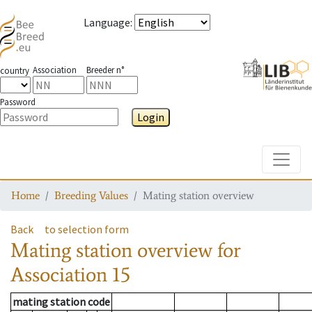
Language
:
Association
Breeder n°
country
Password
Login
Toggle
Home
Breeding Values
Mating station overview
Back
to selection form
Mating station overview
for
Association
15
mating station code