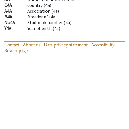
C4A
country
(
4a
)
A4A
Association
(
4a
)
B4A
Breeder n°
(
4a
)
No4A
Studbook number
(
4a
)
Y4A
Year of birth
(
4a
)
Contact
About us
Data privacy statement
Accessibility
Restart page