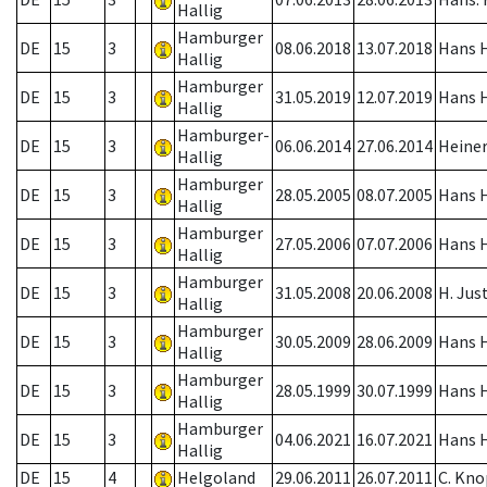
Hallig
Hamburger
DE
15
3
08.06.2018
13.07.2018
Hans H
Hallig
Hamburger
DE
15
3
31.05.2019
12.07.2019
Hans H
Hallig
Hamburger-
DE
15
3
06.06.2014
27.06.2014
Heiner
Hallig
Hamburger
DE
15
3
28.05.2005
08.07.2005
Hans H
Hallig
Hamburger
DE
15
3
27.05.2006
07.07.2006
Hans H
Hallig
Hamburger
DE
15
3
31.05.2008
20.06.2008
H. Jus
Hallig
Hamburger
DE
15
3
30.05.2009
28.06.2009
Hans H
Hallig
Hamburger
DE
15
3
28.05.1999
30.07.1999
Hans H
Hallig
Hamburger
DE
15
3
04.06.2021
16.07.2021
Hans H
Hallig
DE
15
4
Helgoland
29.06.2011
26.07.2011
C. Kno