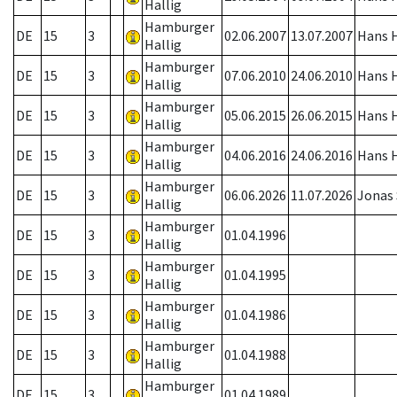
Hallig
Hamburger
DE
15
3
02.06.2007
13.07.2007
Hans H
Hallig
Hamburger
DE
15
3
07.06.2010
24.06.2010
Hans H
Hallig
Hamburger
DE
15
3
05.06.2015
26.06.2015
Hans H
Hallig
Hamburger
DE
15
3
04.06.2016
24.06.2016
Hans H
Hallig
Hamburger
DE
15
3
06.06.2026
11.07.2026
Jonas
Hallig
Hamburger
DE
15
3
01.04.1996
Hallig
Hamburger
DE
15
3
01.04.1995
Hallig
Hamburger
DE
15
3
01.04.1986
Hallig
Hamburger
DE
15
3
01.04.1988
Hallig
Hamburger
DE
15
3
01.04.1989