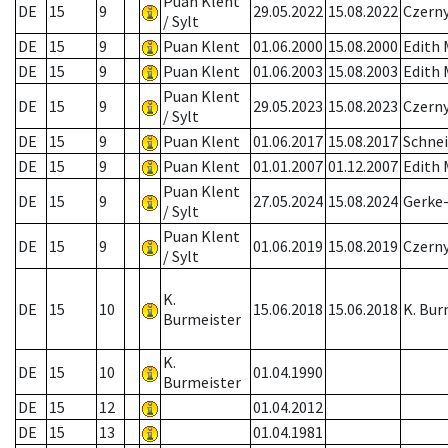
Puan Klent
DE
15
9
29.05.2022
15.08.2022
Czerny
/ Sylt
DE
15
9
Puan Klent
01.06.2000
15.08.2000
Edith
DE
15
9
Puan Klent
01.06.2003
15.08.2003
Edith
Puan Klent
DE
15
9
29.05.2023
15.08.2023
Czerny
/ Sylt
DE
15
9
Puan Klent
01.06.2017
15.08.2017
Schnei
DE
15
9
Puan Klent
01.01.2007
01.12.2007
Edith
Puan Klent
DE
15
9
27.05.2024
15.08.2024
Gerke
/ Sylt
Puan Klent
DE
15
9
01.06.2019
15.08.2019
Czern
/ Sylt
K.
DE
15
10
15.06.2018
15.06.2018
K. Bur
Burmeister
K.
DE
15
10
01.04.1990
Burmeister
DE
15
12
01.04.2012
DE
15
13
01.04.1981