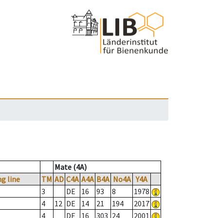
Mate (4A)
g line
TM
AD
C4A
A4A
B4A
No4A
Y4A
3
DE
16
93
8
1978
4
12
DE
14
21
194
2017
4
DE
16
303
24
2001