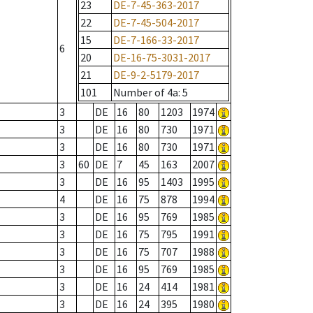
23
DE-7-45-363-2017
22
DE-7-45-504-2017
15
DE-7-166-33-2017
6
20
DE-16-75-3031-2017
21
DE-9-2-5179-2017
101
Number of 4a
: 5
3
DE
16
80
1203
1974
3
DE
16
80
730
1971
3
DE
16
80
730
1971
3
60
DE
7
45
163
2007
3
DE
16
95
1403
1995
4
DE
16
75
878
1994
3
DE
16
95
769
1985
3
DE
16
75
795
1991
3
DE
16
75
707
1988
3
DE
16
95
769
1985
3
DE
16
24
414
1981
3
DE
16
24
395
1980