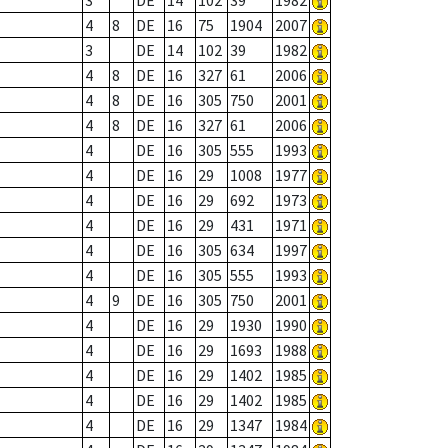
3
DE
14
102
39
1982
4
8
DE
16
75
1904
2007
3
DE
14
102
39
1982
4
8
DE
16
327
61
2006
4
8
DE
16
305
750
2001
4
8
DE
16
327
61
2006
4
DE
16
305
555
1993
4
DE
16
29
1008
1977
4
DE
16
29
692
1973
4
DE
16
29
431
1971
4
DE
16
305
634
1997
4
DE
16
305
555
1993
4
9
DE
16
305
750
2001
4
DE
16
29
1930
1990
4
DE
16
29
1693
1988
4
DE
16
29
1402
1985
4
DE
16
29
1402
1985
4
DE
16
29
1347
1984