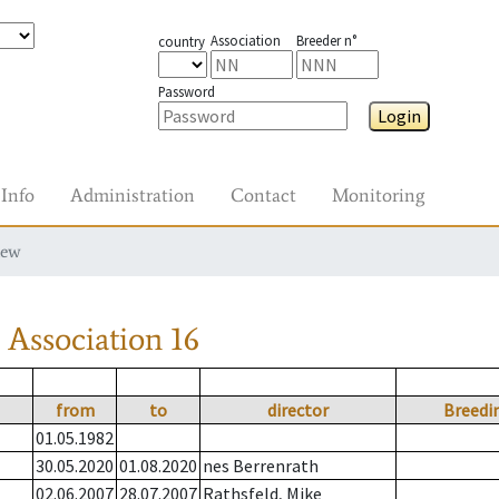
Association
Breeder n°
country
Password
Login
Info
Administration
Contact
Monitoring
iew
Association
16
from
to
director
Breedin
01.05.1982
30.05.2020
01.08.2020
nes Berrenrath
02.06.2007
28.07.2007
Rathsfeld, Mike