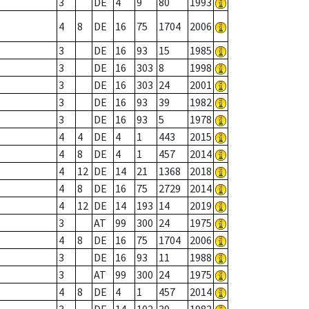
3
DE
4
9
80
1993
4
8
DE
16
75
1704
2006
3
DE
16
93
15
1985
3
DE
16
303
8
1998
3
DE
16
303
24
2001
3
DE
16
93
39
1982
3
DE
16
93
5
1978
4
4
DE
4
1
443
2015
4
8
DE
4
1
457
2014
4
12
DE
14
21
1368
2018
4
8
DE
16
75
2729
2014
4
12
DE
14
193
14
2019
3
AT
99
300
24
1975
4
8
DE
16
75
1704
2006
3
DE
16
93
11
1988
3
AT
99
300
24
1975
4
8
DE
4
1
457
2014