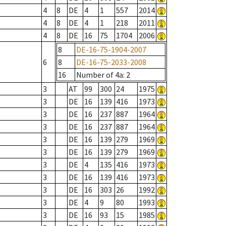
4
8
DE
4
1
557
2014
4
8
DE
4
1
218
2011
4
8
DE
16
75
1704
2006
8
DE-16-75-1904-2007
6
8
DE-16-75-2033-2008
16
Number of 4a
: 2
3
AT
99
300
24
1975
3
DE
16
139
416
1973
3
DE
16
237
887
1964
3
DE
16
237
887
1964
3
DE
16
139
279
1969
3
DE
16
139
279
1969
3
DE
4
135
416
1973
3
DE
16
139
416
1973
3
DE
16
303
26
1992
3
DE
4
9
80
1993
3
DE
16
93
15
1985