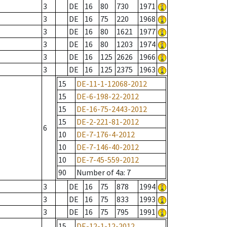
3
DE
16
80
730
1971
3
DE
16
75
220
1968
3
DE
16
80
1621
1977
3
DE
16
80
1203
1974
3
DE
16
125
2626
1966
3
DE
16
125
2375
1963
15
DE-11-1-12068-2012
15
DE-6-198-22-2012
15
DE-16-75-2443-2012
15
DE-2-221-81-2012
6
10
DE-7-176-4-2012
10
DE-7-146-40-2012
10
DE-7-45-559-2012
90
Number of 4a
: 7
3
DE
16
75
878
1994
3
DE
16
75
833
1993
3
DE
16
75
795
1991
15
DE-12-1-12-2012