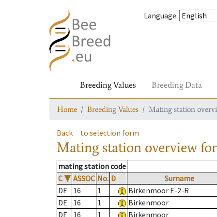
Language
:
Breeding Values
Breeding Data
Home
Breeding Values
Mating station overv
Back
to selection form
Mating station overview
for
mating station code
C
▼
ASSOC
No.
D
Surname
DE
16
1
Birkenmoor E-2-R
DE
16
1
Birkenmoor
DE
16
1
Birkenmoor