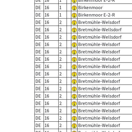
DE
16
1
Birkenmoor E-2-R
DE
16
1
Birkenmoor
DE
16
1
Birkenmoor E-2-R
DE
16
2
Bretmühle-Welsdorf
DE
16
2
Bretmühle-Wellsdorf
DE
16
2
Bretmühle-Wellsdorf
DE
16
2
Bretmühle-Welsdorf
DE
16
2
Bretmühle-Welsdorf
DE
16
2
Bretmühle-Welsdorf
DE
16
2
Bretmühle-Welsdorf
DE
16
2
Bretmühle-Welsdorf
DE
16
2
Bretmühle-Welsdorf
DE
16
2
Bretmühle-Welsdorf
DE
16
2
Bretmühle-Welsdorf
DE
16
2
Bretmühle-Welsdorf
DE
16
2
Bretmühle-Welsdorf
DE
16
2
Bretmühle-Welsdorf
DE
16
2
Bretmühle-Welsdorf