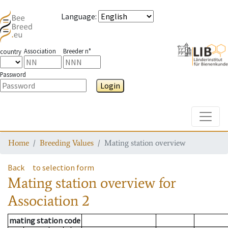
Language
:
Association
Breeder n°
country
Password
Login
Toggle
Home
Breeding Values
Mating station overview
Back
to selection form
Mating station overview
for
Association
2
mating station code