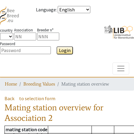
Language
:
Association
Breeder n°
country
Password
Login
Toggle
Home
Breeding Values
Mating station overview
Back
to selection form
Mating station overview
for
Association
2
mating station code