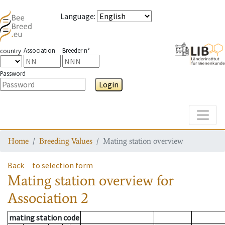
Language
:
Association
Breeder n°
country
Password
Login
Toggle
Home
Breeding Values
Mating station overview
Back
to selection form
Mating station overview
for
Association
2
mating station code