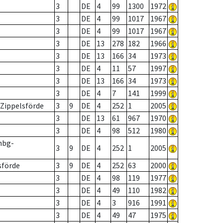
3
DE
4
99
1300
1972
3
DE
4
99
1017
1967
3
DE
4
99
1017
1967
3
DE
13
278
182
1966
3
DE
13
166
34
1973
3
DE
4
11
57
1997
3
DE
13
166
34
1973
3
DE
4
7
141
1999
- Zippelsförde
3
9
DE
4
252
1
2005
3
DE
13
61
967
1970
3
DE
4
98
512
1980
nbg-
3
9
DE
4
252
1
2005
sförde
3
9
DE
4
252
63
2000
3
DE
4
98
119
1977
3
DE
4
49
110
1982
3
DE
4
3
916
1991
3
DE
4
49
47
1975