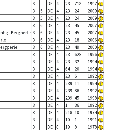
3
DE
4
23
718
1997
3
5
DE
4
23
24
2009
3
5
DE
4
23
24
2009
3
6
DE
4
23
45
2007
enbg.-Bergperle
3
6
DE
4
23
45
2007
erle
3
6
DE
4
23
18
2006
Bergperle
3
6
DE
4
23
49
2000
3
DE
4
23
628
1996
3
DE
4
23
32
1994
3
DE
4
64
20
1994
3
DE
4
23
6
1992
3
DE
4
239
11
1994
3
DE
4
239
86
1992
3
DE
4
239
45
1998
3
DE
4
1
86
1992
3
DE
4
218
10
1974
3
DE
4
10
1
1991
3
DE
8
19
8
1978