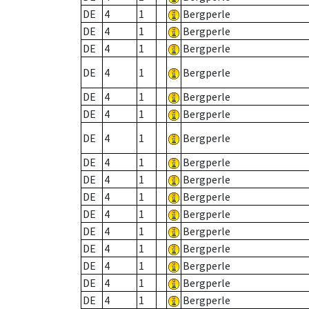
DE
4
1
Bergperle
DE
4
1
Bergperle
DE
4
1
Bergperle
DE
4
1
Bergperle
DE
4
1
Bergperle
DE
4
1
Bergperle
DE
4
1
Bergperle
DE
4
1
Bergperle
DE
4
1
Bergperle
DE
4
1
Bergperle
DE
4
1
Bergperle
DE
4
1
Bergperle
DE
4
1
Bergperle
DE
4
1
Bergperle
DE
4
1
Bergperle
DE
4
1
Bergperle