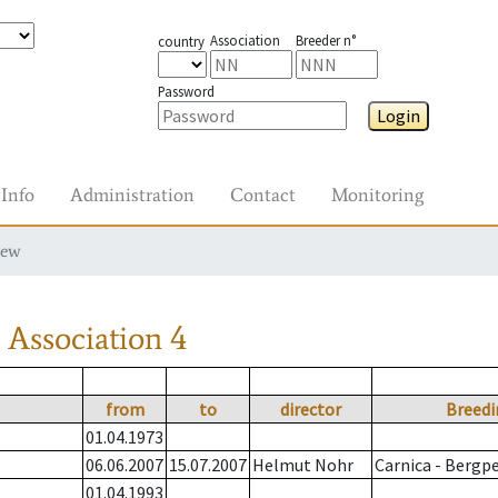
Association
Breeder n°
country
Password
Login
Info
Administration
Contact
Monitoring
iew
Association
4
from
to
director
Breedi
01.04.1973
06.06.2007
15.07.2007
Helmut Nohr
Carnica - Bergp
01.04.1993