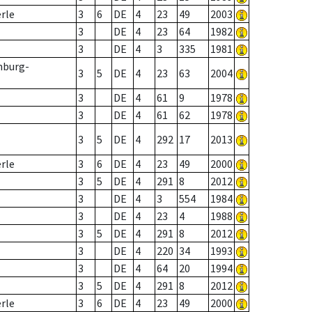
erle
3
6
DE
4
23
49
2003
3
DE
4
23
64
1982
3
DE
4
3
335
1981
nburg-
3
5
DE
4
23
63
2004
3
DE
4
61
9
1978
3
DE
4
61
62
1978
3
5
DE
4
292
17
2013
erle
3
6
DE
4
23
49
2000
3
5
DE
4
291
8
2012
3
DE
4
3
554
1984
3
DE
4
23
4
1988
3
5
DE
4
291
8
2012
3
DE
4
220
34
1993
3
DE
4
64
20
1994
3
5
DE
4
291
8
2012
erle
3
6
DE
4
23
49
2000