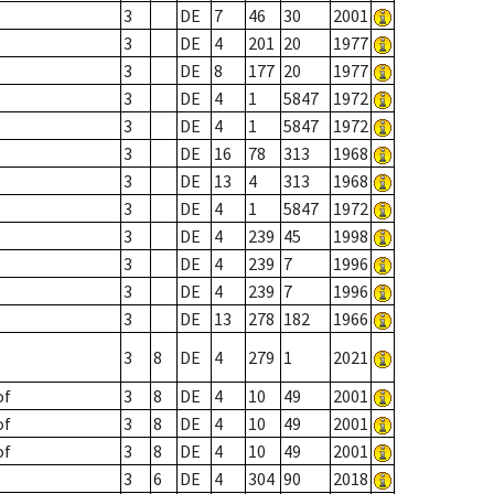
3
DE
7
46
30
2001
3
DE
4
201
20
1977
3
DE
8
177
20
1977
3
DE
4
1
5847
1972
3
DE
4
1
5847
1972
3
DE
16
78
313
1968
3
DE
13
4
313
1968
3
DE
4
1
5847
1972
3
DE
4
239
45
1998
3
DE
4
239
7
1996
3
DE
4
239
7
1996
3
DE
13
278
182
1966
3
8
DE
4
279
1
2021
of
3
8
DE
4
10
49
2001
of
3
8
DE
4
10
49
2001
of
3
8
DE
4
10
49
2001
3
6
DE
4
304
90
2018