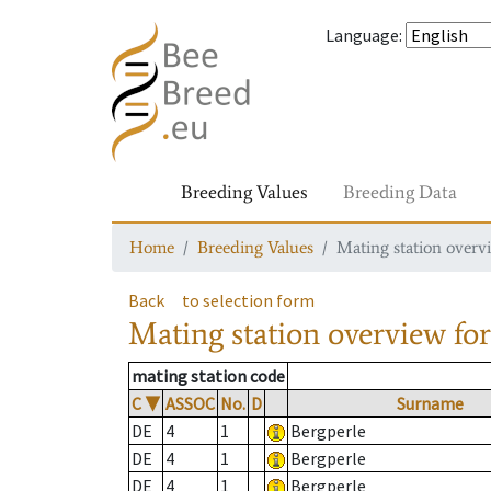
Language
:
Breeding Values
Breeding Data
Home
Breeding Values
Mating station overv
Back
to selection form
Mating station overview
for
mating station code
C
▼
ASSOC
No.
D
Surname
DE
4
1
Bergperle
DE
4
1
Bergperle
DE
4
1
Bergperle