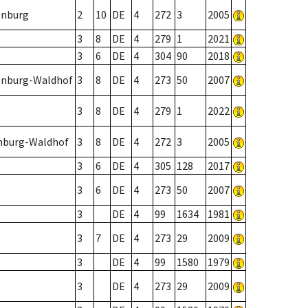
enburg
2
10
DE
4
272
3
2005
3
8
DE
4
279
1
2021
3
6
DE
4
304
90
2018
denburg-Waldhof
3
8
DE
4
273
50
2007
3
8
DE
4
279
1
2022
nburg-Waldhof
3
8
DE
4
272
3
2005
3
6
DE
4
305
128
2017
3
6
DE
4
273
50
2007
3
DE
4
99
1634
1981
3
7
DE
4
273
29
2009
3
DE
4
99
1580
1979
3
DE
4
273
29
2009