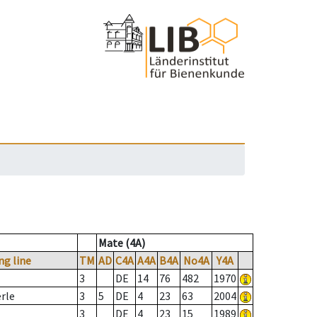
Mate (4A)
ng line
TM
AD
C4A
A4A
B4A
No4A
Y4A
3
DE
14
76
482
1970
erle
3
5
DE
4
23
63
2004
3
DE
4
23
15
1989