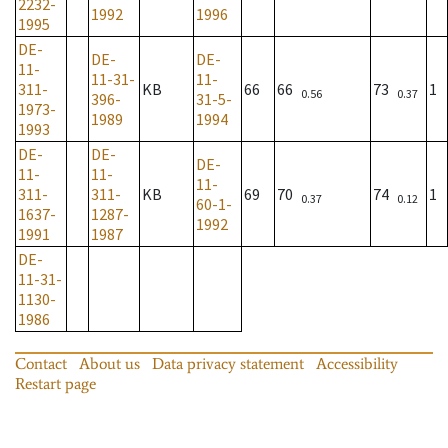
2232-
1992
1996
1995
DE-
DE-
DE-
11-
11-31-
11-
311-
KB
66
66
73
1
0.56
0.37
396-
31-5-
1973-
1989
1994
1993
DE-
DE-
DE-
11-
11-
11-
311-
311-
KB
69
70
74
1
0.37
0.12
60-1-
1637-
1287-
1992
1991
1987
DE-
11-31-
1130-
1986
Contact
About us
Data privacy statement
Accessibility
Restart page