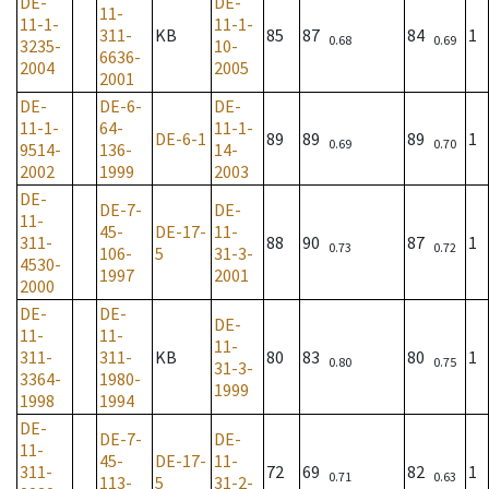
DE-
DE-
11-
11-1-
11-1-
311-
KB
85
87
84
1
0.68
0.69
3235-
10-
6636-
2004
2005
2001
DE-
DE-6-
DE-
11-1-
64-
11-1-
DE-6-1
89
89
89
1
0.69
0.70
9514-
136-
14-
2002
1999
2003
DE-
DE-7-
DE-
11-
45-
DE-17-
11-
311-
88
90
87
1
0.73
0.72
106-
5
31-3-
4530-
1997
2001
2000
DE-
DE-
DE-
11-
11-
11-
311-
311-
KB
80
83
80
1
0.80
0.75
31-3-
3364-
1980-
1999
1998
1994
DE-
DE-7-
DE-
11-
45-
DE-17-
11-
311-
72
69
82
1
0.71
0.63
113-
5
31-2-