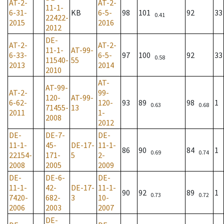
AT-2-
AT-2-
11-1-
6-31-
KB
6-5-
98
101
92
33
0.41
22422-
2015
2016
2012
DE-
AT-2-
AT-2-
11-1-
AT-99-
6-33-
6-5-
97
100
92
33
0.58
11540-
55
2013
2014
2010
AT-
AT-99-
AT-2-
99-
120-
AT-99-
6-62-
120-
93
89
98
1
0.63
0.68
71455-
13
2011
1-
2008
2012
DE-
DE-7-
DE-
11-1-
45-
DE-17-
11-1-
86
90
84
1
0.69
0.74
22154-
171-
5
2-
2008
2005
2009
DE-
DE-6-
DE-
11-1-
42-
DE-17-
11-1-
90
92
89
1
0.73
0.72
7420-
682-
3
10-
2006
2003
2007
DE-