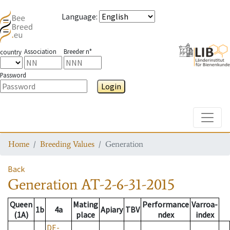
Language
:
Association
Breeder n°
country
Password
Login
Toggle
Home
Breeding Values
Generation
Back
Generation
AT-2-6-31-2015
Queen
Mating
Performance
Varroa-
1b
4a
Apiary
TBV
(1A)
place
ndex
index
DE-