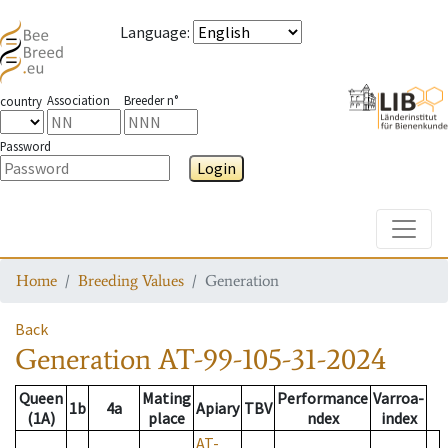
Language
:
Association
Breeder n°
country
Password
Login
Toggle
Home
Breeding Values
Generation
Back
Generation
AT-99-105-31-2024
Queen
Mating
Performance
Varroa-
1b
4a
Apiary
TBV
(1A)
place
ndex
index
AT-