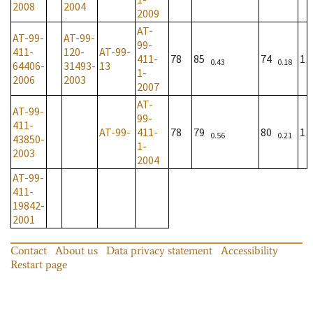
2008
2004
2009
AT-
AT-99-
AT-99-
99-
411-
120-
AT-99-
411-
78
85
74
1
0.43
0.18
64406-
31493-
13
1-
2006
2003
2007
AT-
AT-99-
99-
411-
AT-99-
411-
78
79
80
1
0.56
0.21
43850-
1-
2003
2004
AT-99-
411-
19842-
2001
Contact
About us
Data privacy statement
Accessibility
Restart page