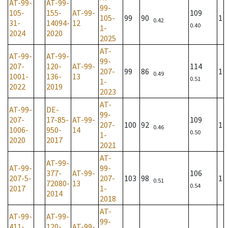
AT-99-
AT-99-
99-
105-
155-
AT-99-
109
105-
99
90
1
0.42
31-
14094-
12
0.40
1-
2024
2020
2025
AT-
AT-99-
AT-99-
99-
207-
120-
AT-99-
114
207-
99
86
1
0.49
1001-
136-
13
0.51
1-
2022
2019
2023
AT-
AT-99-
DE-
99-
207-
17-85-
AT-99-
109
207-
100
92
1
0.46
1006-
950-
14
0.50
1-
2020
2017
2021
AT-
AT-99-
AT-99-
99-
377-
AT-99-
106
207-5-
207-
103
98
1
0.51
72080-
13
0.54
2017
1-
2014
2018
AT-
AT-99-
AT-99-
99-
411-
120-
AT-99-