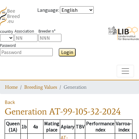
Language
:
Association
Breeder n°
country
Password
Login
Toggle
Home
Breeding Values
Generation
Back
Generation
AT-99-105-32-2024
Queen
Mating
Performance
Varroa-
1b
4a
Apiary
TBV
(1A)
place
ndex
index
AT-