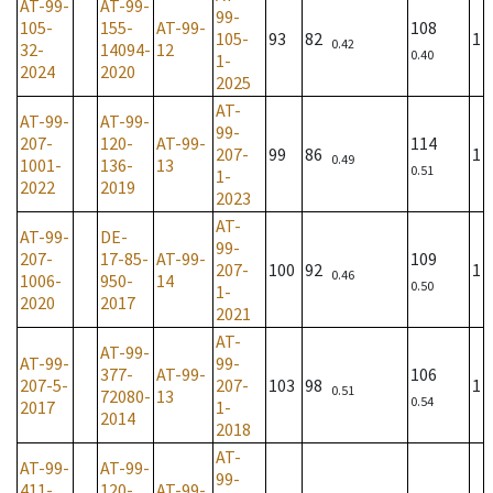
AT-99-
AT-99-
99-
105-
155-
AT-99-
108
105-
93
82
1
0.42
32-
14094-
12
0.40
1-
2024
2020
2025
AT-
AT-99-
AT-99-
99-
207-
120-
AT-99-
114
207-
99
86
1
0.49
1001-
136-
13
0.51
1-
2022
2019
2023
AT-
AT-99-
DE-
99-
207-
17-85-
AT-99-
109
207-
100
92
1
0.46
1006-
950-
14
0.50
1-
2020
2017
2021
AT-
AT-99-
AT-99-
99-
377-
AT-99-
106
207-5-
207-
103
98
1
0.51
72080-
13
0.54
2017
1-
2014
2018
AT-
AT-99-
AT-99-
99-
411-
120-
AT-99-