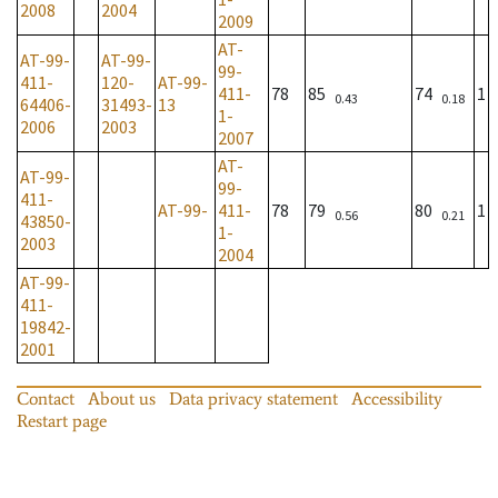
2008
2004
2009
AT-
AT-99-
AT-99-
99-
411-
120-
AT-99-
411-
78
85
74
1
0.43
0.18
64406-
31493-
13
1-
2006
2003
2007
AT-
AT-99-
99-
411-
AT-99-
411-
78
79
80
1
0.56
0.21
43850-
1-
2003
2004
AT-99-
411-
19842-
2001
Contact
About us
Data privacy statement
Accessibility
Restart page