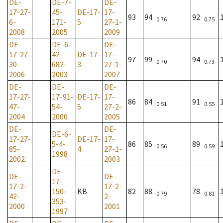
DE-
DE-7-
DE-
17-27-
45-
DE-17-
17-
93
94
92
0.76
0.75
6-
171-
5
27-1-
2008
2005
2009
DE-
DE-6-
DE-
17-27-
42-
DE-17-
17-
97
99
94
0.70
0.73
30-
682-
3
27-1-
2006
2003
2007
DE-
DE-
DE-
17-27-
17-91-
DE-17-
17-
86
84
91
0.51
0.55
47-
54-
5
27-2-
2004
2000
2005
DE-
DE-
DE-6-
17-27-
DE-17-
17-
5-4-
86
85
89
0.56
0.59
85-
4
27-1-
1998
2002
2003
DE-
DE-
DE-
17-
17-2-
17-2-
150-
KB
82
88
78
0.79
0.81
42-
2-
353-
2000
2001
1997