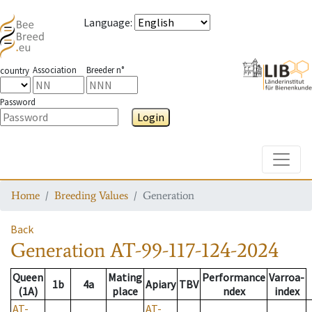
Language
:
Association
Breeder n°
country
Password
Login
Toggle
Home
Breeding Values
Generation
Back
Generation
AT-99-117-124-2024
Queen
Mating
Performance
Varroa-
1b
4a
Apiary
TBV
(1A)
place
ndex
index
AT-
AT-