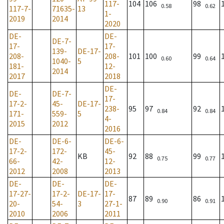
117-
104
106
98
0.58
0.62
117-7-
71635-
13
1-
2019
2014
2020
DE-
DE-
DE-7-
17-
17-
139-
DE-17-
208-
208-
101
100
99
0.60
0.64
1040-
5
181-
12-
2014
2017
2018
DE-
DE-
DE-7-
17-
17-2-
45-
DE-17-
238-
95
97
92
0.84
0.84
171-
559-
5
4-
2015
2012
2016
DE-
DE-6-
DE-6-
17-2-
172-
45-
KB
92
88
99
0.75
0.77
66-
42-
12-
2012
2008
2013
DE-
DE-
DE-
17-27-
17-2-
DE-17-
17-
87
89
86
0.90
0.91
20-
54-
3
27-1-
2010
2006
2011