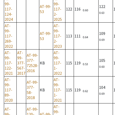
99-
99-
AT-99-
122
117-
117-
122
116
0.60
53
0.63
124-
2-
2024
2025
AT-
AT-
99-
99-
AT-99-
109
117-
117-
113
111
0.64
53
0.69
269-
2-
2022
2023
AT-
AT-
AT-
AT-99-
99-
99-
99-
377-
105
117-
377-
KB
117-
115
119
0.53
72528-
0.60
122-
567-
1-
2016
2021
2017
2022
AT-
AT-
AT-99-
99-
99-
377-
104
117-
KB
117-
115
119
0.62
58-
0.69
89-
1-
2018
2020
2021
AT-
AT-
AT-99-
99-
99-
120-
AT-99-