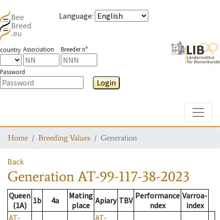
Language
:
Association
Breeder n°
country
Password
Login
Toggle
Home
Breeding Values
Generation
Back
Generation
AT-99-117-38-2023
Queen
Mating
Performance
Varroa-
1b
4a
Apiary
TBV
(1A)
place
ndex
index
AT-
AT-