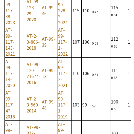
AT-99-
99-
99-
123-
AT-99-
115
117-
228-
115
110
1
0.47
29-
46
0.51
38-
2-
2020
2023
2024
AT-
AT-
99-
AT-2-
99-
AT-99-
112
117-
3-806-
117-
107
100
1
0.59
39
0.65
143-
2018
1-
2021
2022
AT-
AT-
AT-99-
99-
99-
120-
AT-99-
111
117-
117-
110
106
1
0.61
71674-
13
0.65
14-
2-
2016
2020
2021
AT-
AT-
99-
AT-2-
99-
AT-99-
106
117-
3-560-
117-
103
99
1
0.57
48
0.60
47-
2014
1-
2018
2019
AT-
AT-
AT-99-
99-
99-
377-
103