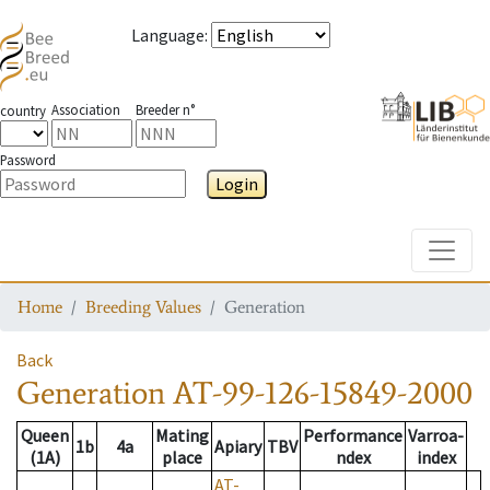
Language
:
Association
Breeder n°
country
Password
Login
Toggle
Home
Breeding Values
Generation
Back
Generation
AT-99-126-15849-2000
Queen
Mating
Performance
Varroa-
1b
4a
Apiary
TBV
(1A)
place
ndex
index
AT-