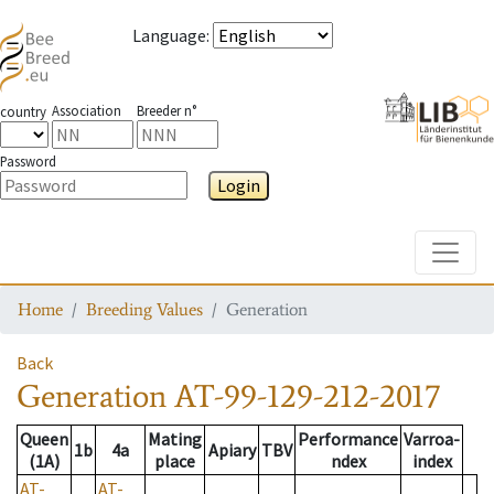
Language
:
Association
Breeder n°
country
Password
Login
Toggle
Home
Breeding Values
Generation
Back
Generation
AT-99-129-212-2017
Queen
Mating
Performance
Varroa-
1b
4a
Apiary
TBV
(1A)
place
ndex
index
AT-
AT-