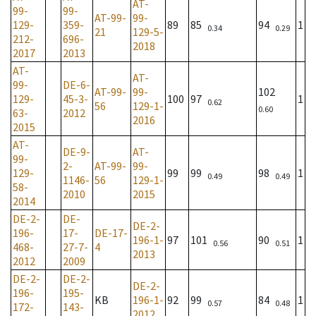
AT-
99-
99-
AT-99-
99-
129-
359-
89
85
94
1
0.34
0.29
21
129-5-
212-
696-
2018
2017
2013
AT-
AT-
99-
DE-6-
AT-99-
99-
102
129-
45-3-
100
97
1
0.62
56
129-1-
0.60
63-
2012
2016
2015
AT-
DE-9-
AT-
99-
2-
AT-99-
99-
129-
99
99
98
1
0.49
0.49
1146-
56
129-1-
58-
2010
2015
2014
DE-2-
DE-
DE-2-
196-
17-
DE-17-
196-1-
97
101
90
1
0.56
0.51
468-
27-7-
4
2013
2012
2009
DE-2-
DE-2-
DE-2-
196-
195-
KB
196-1-
92
99
84
1
0.57
0.48
172-
143-
2012