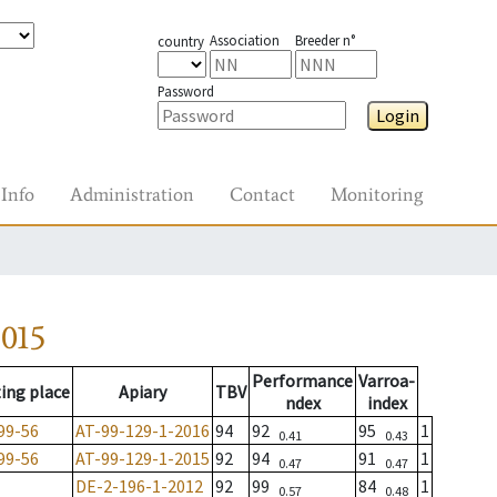
Association
Breeder n°
country
Password
Login
Info
Administration
Contact
Monitoring
015
Performance
Varroa-
ing place
Apiary
TBV
ndex
index
99-56
AT-99-129-1-2016
94
92
95
1
0.41
0.43
99-56
AT-99-129-1-2015
92
94
91
1
0.47
0.47
DE-2-196-1-2012
92
99
84
1
0.57
0.48