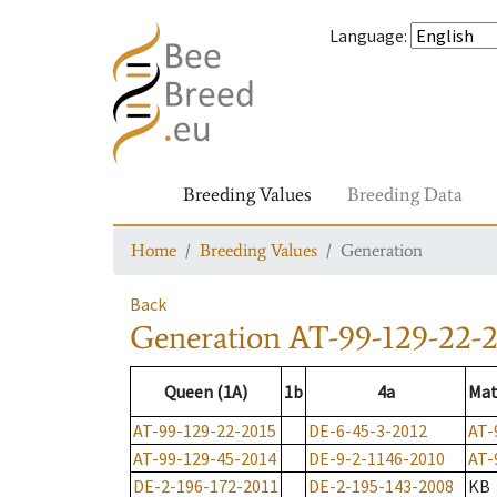
Language
:
Breeding Values
Breeding Data
Home
Breeding Values
Generation
Back
Generation
AT-99-129-22-2
Queen (1A)
1b
4a
Mat
AT-99-129-22-2015
DE-6-45-3-2012
AT-
AT-99-129-45-2014
DE-9-2-1146-2010
AT-
DE-2-196-172-2011
DE-2-195-143-2008
KB