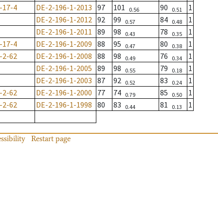
-17-4
DE-2-196-1-2013
97
101
90
1
0.56
0.51
DE-2-196-1-2012
92
99
84
1
0.57
0.48
DE-2-196-1-2011
89
98
78
1
0.43
0.35
-17-4
DE-2-196-1-2009
88
95
80
1
0.47
0.38
-2-62
DE-2-196-1-2008
88
98
76
1
0.49
0.34
DE-2-196-1-2005
89
98
79
1
0.55
0.18
DE-2-196-1-2003
87
92
83
1
0.52
0.24
-2-62
DE-2-196-1-2000
77
74
85
1
0.79
0.50
-2-62
DE-2-196-1-1998
80
83
81
1
0.44
0.13
ssibility
Restart page