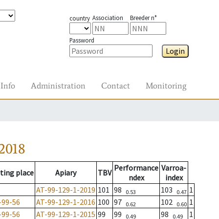
Association
Breeder n°
country
Password
Login
Info
Administration
Contact
Monitoring
2018
Performance
Varroa-
ting place
Apiary
TBV
ndex
index
AT-99-129-1-2019
101
98
103
1
0.53
0.47
-99-56
AT-99-129-1-2016
100
97
102
1
0.62
0.60
-99-56
AT-99-129-1-2015
99
99
98
1
0.49
0.49