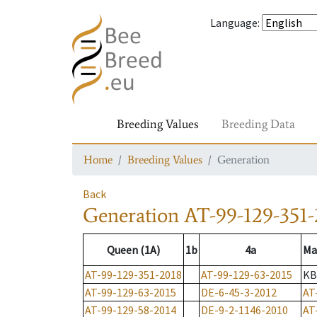
Language
:
Breeding Values
Breeding Data
Home
Breeding Values
Generation
Back
Generation
AT-99-129-351-
Queen (1A)
1b
4a
Ma
AT-99-129-351-2018
AT-99-129-63-2015
KB
AT-99-129-63-2015
DE-6-45-3-2012
AT
AT-99-129-58-2014
DE-9-2-1146-2010
AT