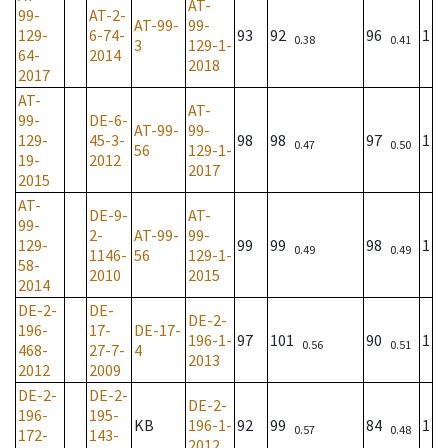
AT-
99-
AT-2-
AT-99-
99-
129-
6-74-
93
92
96
1
0.38
0.41
3
129-1-
64-
2014
2018
2017
AT-
AT-
99-
DE-6-
AT-99-
99-
129-
45-3-
98
98
97
1
0.47
0.50
56
129-1-
19-
2012
2017
2015
AT-
DE-9-
AT-
99-
2-
AT-99-
99-
129-
99
99
98
1
0.49
0.49
1146-
56
129-1-
58-
2010
2015
2014
DE-2-
DE-
DE-2-
196-
17-
DE-17-
196-1-
97
101
90
1
0.56
0.51
468-
27-7-
4
2013
2012
2009
DE-2-
DE-2-
DE-2-
196-
195-
KB
196-1-
92
99
84
1
0.57
0.48
172-
143-
2012