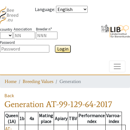
Language
:
Association
Breeder n°
country
Password
Login
Toggle
Home
Breeding Values
Generation
Back
Generation
AT-99-129-64-2017
Queen
Mating
Performance
Varroa-
1b
4a
Apiary
TBV
(1A)
place
ndex
index
AT-