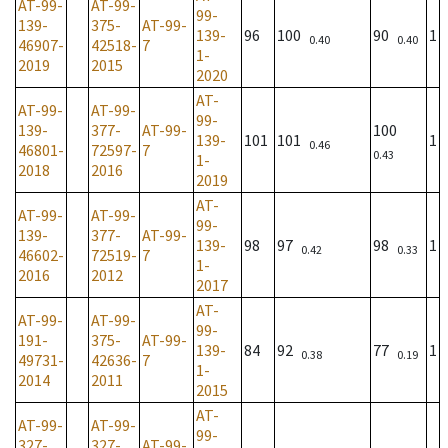
AT-99-
AT-99-
99-
139-
375-
AT-99-
139-
96
100
90
1
0.40
0.40
46907-
42518-
7
1-
2019
2015
2020
AT-
AT-99-
AT-99-
99-
139-
377-
AT-99-
100
139-
101
101
1
0.46
46801-
72597-
7
0.43
1-
2018
2016
2019
AT-
AT-99-
AT-99-
99-
139-
377-
AT-99-
139-
98
97
98
1
0.42
0.33
46602-
72519-
7
1-
2016
2012
2017
AT-
AT-99-
AT-99-
99-
191-
375-
AT-99-
139-
84
92
77
1
0.38
0.19
49731-
42636-
7
1-
2014
2011
2015
AT-
AT-99-
AT-99-
99-
327-
327-
AT-99-