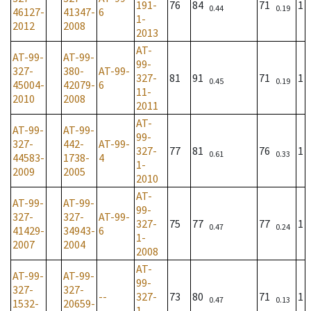
191-
76
84
71
1
0.44
0.19
46127-
41347-
6
1-
2012
2008
2013
AT-
AT-99-
AT-99-
99-
327-
380-
AT-99-
327-
81
91
71
1
0.45
0.19
45004-
42079-
6
11-
2010
2008
2011
AT-
AT-99-
AT-99-
99-
327-
442-
AT-99-
327-
77
81
76
1
0.61
0.33
44583-
1738-
4
1-
2009
2005
2010
AT-
AT-99-
AT-99-
99-
327-
327-
AT-99-
327-
75
77
77
1
0.47
0.24
41429-
34943-
6
1-
2007
2004
2008
AT-
AT-99-
AT-99-
99-
327-
327-
--
327-
73
80
71
1
0.47
0.13
1532-
20659-
1-