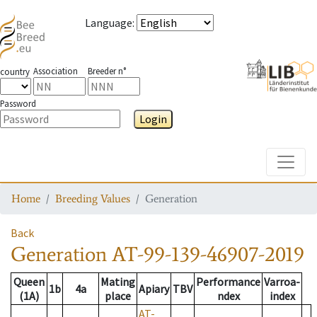
Language
:
Association
Breeder n°
country
Password
Login
Toggle
Home
Breeding Values
Generation
Back
Generation
AT-99-139-46907-2019
Queen
Mating
Performance
Varroa-
1b
4a
Apiary
TBV
(1A)
place
ndex
index
AT-