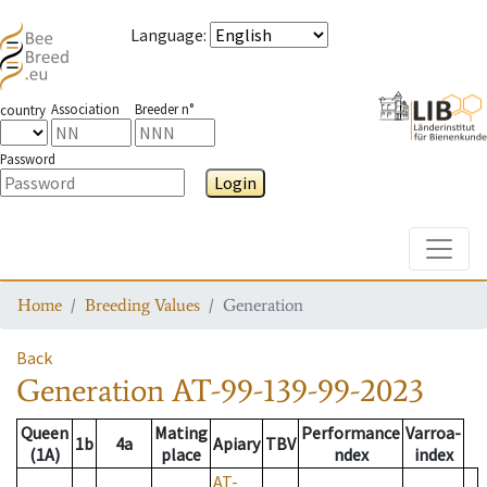
Language
:
Association
Breeder n°
country
Password
Login
Toggle
Home
Breeding Values
Generation
Back
Generation
AT-99-139-99-2023
Queen
Mating
Performance
Varroa-
1b
4a
Apiary
TBV
(1A)
place
ndex
index
AT-