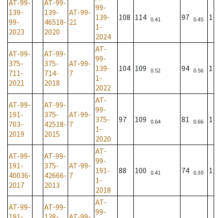
AT-99-
AT-99-
99-
139-
139-
AT-99-
139-
108
114
97
1
0.41
0.45
99-
46518-
21
1-
2023
2020
2024
AT-
AT-99-
AT-99-
99-
375-
375-
AT-99-
139-
104
109
94
1
0.52
0.56
711-
714-
7
1-
2021
2018
2022
AT-
AT-99-
AT-99-
99-
191-
375-
AT-99-
375-
97
109
81
1
0.64
0.66
703-
42518-
7
1-
2019
2015
2020
AT-
AT-99-
AT-99-
99-
191-
375-
AT-99-
191-
88
100
74
1
0.41
0.30
40036-
42666-
7
1-
2017
2013
2018
AT-
AT-99-
AT-99-
99-
191-
138-
AT-99-