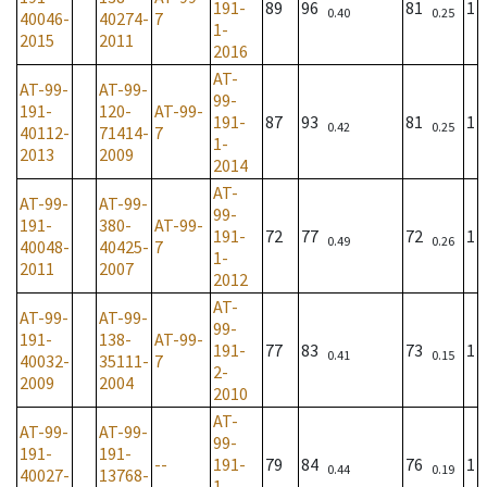
191-
89
96
81
1
0.40
0.25
40046-
40274-
7
1-
2015
2011
2016
AT-
AT-99-
AT-99-
99-
191-
120-
AT-99-
191-
87
93
81
1
0.42
0.25
40112-
71414-
7
1-
2013
2009
2014
AT-
AT-99-
AT-99-
99-
191-
380-
AT-99-
191-
72
77
72
1
0.49
0.26
40048-
40425-
7
1-
2011
2007
2012
AT-
AT-99-
AT-99-
99-
191-
138-
AT-99-
191-
77
83
73
1
0.41
0.15
40032-
35111-
7
2-
2009
2004
2010
AT-
AT-99-
AT-99-
99-
191-
191-
--
191-
79
84
76
1
0.44
0.19
40027-
13768-
1-