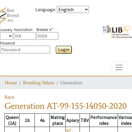
Language
:
Association
Breeder n°
country
Password
Login
Toggle
Home
Breeding Values
Generation
Back
Generation
AT-99-155-14050-2020
Queen
Mating
Performance
Varroa
1b
4a
Apiary
TBV
(1A)
place
ndex
index
AT-