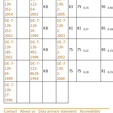
139-
122-
139-
KB
83
79
90
0.35
0.40
352-
54-
2-
2004
2001
2005
DE-7-
DE-7-
DE-7-
139-
129-
139-
KB
81
81
85
0.37
0.38
252-
16-
2-
2002
1999
2003
DE-7-
DE-7-
DE-7-
139-
130-
139-
KB
75
75
80
0.22
0.15
185-
491-
2-
2001
1998
2002
DE-7-
DE-7-
DE-7-
139-
123-
130-
KB
75
75
81
0.28
0.25
69-
8629-
2-
1999
1994
2000
DE-7-
139-
27-
1996
Contact
About us
Data privacy statement
Accessibility