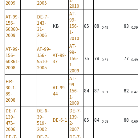
2009
2005
2010
AT-
AT-99-
DE-7-
99-
156-
143-
KB
156-
85
88
83
0.49
0.39
60360-
31-
1-
2009
2006
2010
AT-
AT-99-
AT-99-
99-
156-
156-
AT-99-
156-
75
78
77
0.61
0.49
60361-
5510-
37
1-
2008
2005
2009
AT-
HR-
99-
30-1-
AT-99-
156-
84
87
82
0.53
0.42
89-
44
1-
2008
2009
DE-7-
DE-6-
DE-7-
139-
39-
139-
DE-6-1
85
84
88
0.58
0.60
475-
519-
2-
2006
2002
2007
DE-7-
DE-7-
DE-7-