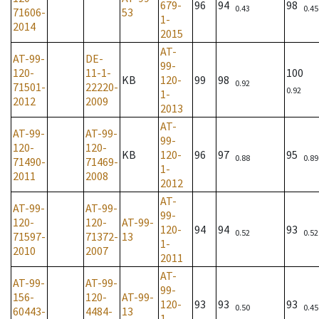
679-
96
94
98
0.43
0.45
71606-
53
1-
2014
2015
AT-
AT-99-
DE-
99-
120-
11-1-
100
KB
120-
99
98
0.92
71501-
22220-
0.92
1-
2012
2009
2013
AT-
AT-99-
AT-99-
99-
120-
120-
KB
120-
96
97
95
0.88
0.89
71490-
71469-
1-
2011
2008
2012
AT-
AT-99-
AT-99-
99-
120-
120-
AT-99-
120-
94
94
93
0.52
0.52
71597-
71372-
13
1-
2010
2007
2011
AT-
AT-99-
AT-99-
99-
156-
120-
AT-99-
120-
93
93
93
0.50
0.45
60443-
4484-
13
1-