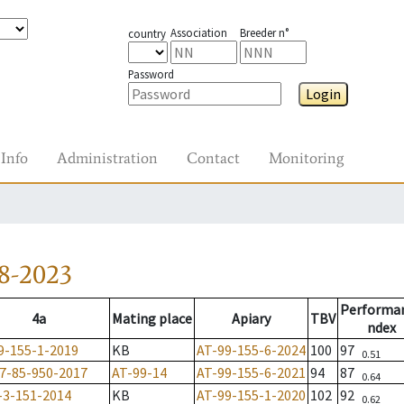
Association
Breeder n°
country
Password
Login
Info
Administration
Contact
Monitoring
8-2023
Performa
4a
Mating place
Apiary
TBV
ndex
9-155-1-2019
KB
AT-99-155-6-2024
100
97
0.51
7-85-950-2017
AT-99-14
AT-99-155-6-2021
94
87
0.64
-3-151-2014
KB
AT-99-155-1-2020
102
92
0.62