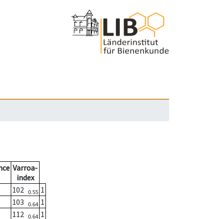
nce
Varroa-
index
102
1
0.55
103
1
0.64
112
1
0.64