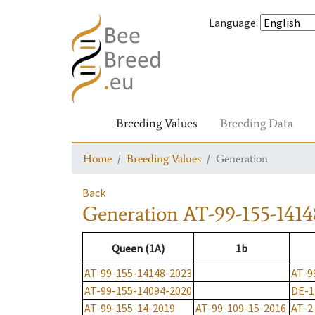
Language
:
Breeding Values
Breeding Data
Home
Breeding Values
Generation
Back
Generation
AT-99-155-1414
Queen (1A)
1b
AT-99-155-14148-2023
AT-9
AT-99-155-14094-2020
DE-1
AT-99-155-14-2019
AT-99-109-15-2016
AT-2