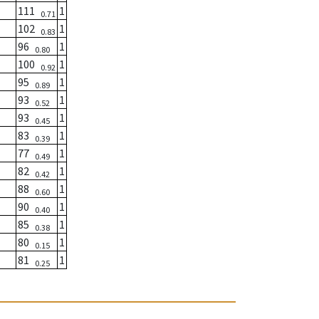
111
1
0.71
102
1
0.83
96
1
0.80
100
1
0.92
95
1
0.89
93
1
0.52
93
1
0.45
83
1
0.39
77
1
0.49
82
1
0.42
88
1
0.60
90
1
0.40
85
1
0.38
80
1
0.15
81
1
0.25