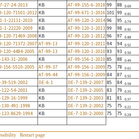
7-27-24-2013
KB
AT-99-155-6-2018
99
88
0.69
9-120-71501-2012
KB
AT-99-671-1-2016
101
99
0.81
1-1-22111-2010
KB
AT-99-120-2-2014
96
95
0.79
1-1-22220-2009
KB
AT-99-120-1-2013
99
98
0.92
9-120-71469-2008
KB
AT-99-120-1-2012
96
97
0.88
9-120-71372-2007
AT-99-13
AT-99-120-1-2011
94
94
0.52
9-120-4484-2005
AT-99-13
AT-99-120-1-2010
93
93
0.50
-143-31-2006
KB
AT-99-156-1-2010
85
88
0.49
9-156-5510-2005
AT-99-37
AT-99-156-1-2009
75
78
0.61
AT-99-44
AT-99-156-1-2009
84
87
0.53
-39-519-2002
DE-6-1
DE-7-139-2-2007
85
84
0.58
-122-54-2001
KB
DE-7-139-2-2005
83
79
0.35
-129-16-1999
KB
DE-7-139-2-2003
81
81
0.37
-130-491-1998
KB
DE-7-139-2-2002
75
75
0.22
-123-8629-1994
KB
DE-7-130-2-2000
75
75
0.28
ssibility
Restart page