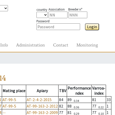
Association
Breeder n°
country
Password
Login
Info
Administration
Contact
Monitoring
14
Performance
Varroa-
Mating place
Apiary
TBV
ndex
index
1
AT-99-5
AT-2-4-2-2015
84
89
81
33
0.34
7
AT-99-5
AT-99-163-2-2012
82
88
77
1
0.36
0.22
4
--
AT-99-163-2-2009
77
81
77
1
0.29
0.10