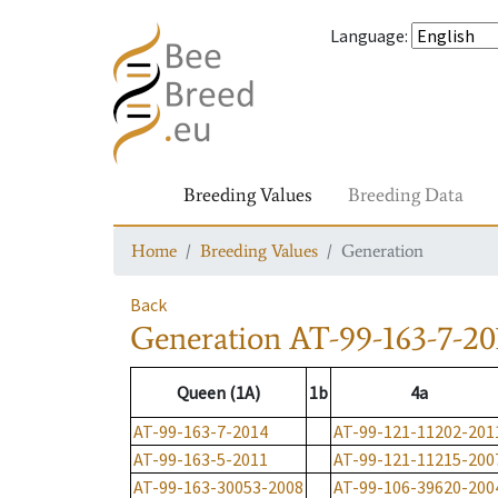
Language
:
Breeding Values
Breeding Data
Home
Breeding Values
Generation
Back
Generation
AT-99-163-7-20
Queen (1A)
1b
4a
AT-99-163-7-2014
AT-99-121-11202-201
AT-99-163-5-2011
AT-99-121-11215-200
AT-99-163-30053-2008
AT-99-106-39620-200