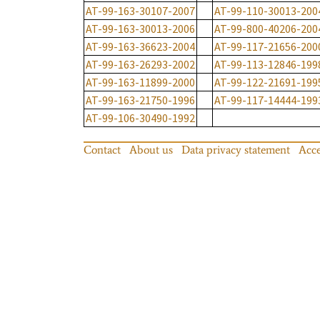
AT-99-163-30107-2007
AT-99-110-30013-200
AT-99-163-30013-2006
AT-99-800-40206-200
AT-99-163-36623-2004
AT-99-117-21656-200
AT-99-163-26293-2002
AT-99-113-12846-199
AT-99-163-11899-2000
AT-99-122-21691-199
AT-99-163-21750-1996
AT-99-117-14444-199
AT-99-106-30490-1992
Contact
About us
Data privacy statement
Acce