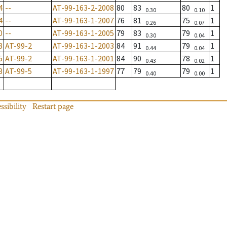
4
--
AT-99-163-2-2008
80
83
80
1
0.30
0.10
4
--
AT-99-163-1-2007
76
81
75
1
0.26
0.07
0
--
AT-99-163-1-2005
79
83
79
1
0.30
0.04
8
AT-99-2
AT-99-163-1-2003
84
91
79
1
0.44
0.04
5
AT-99-2
AT-99-163-1-2001
84
90
78
1
0.43
0.02
3
AT-99-5
AT-99-163-1-1997
77
79
79
1
0.40
0.00
ssibility
Restart page