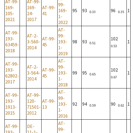
AT-99-
AT-99-
99-
169-
169-
AT-99-
169-
95
93
96
1
0.33
0.35
105-
24-
41
1-
2021
2017
2022
AT-
AT-99-
AT-2-
99-
193-
AT-99-
102
3-560-
193-
98
93
1
0.51
63459-
45
0.53
2014
1-
2018
2019
AT-
AT-99-
AT-2-
99-
193-
AT-99-
102
3-564-
193-
99
95
1
0.65
62802-
45
0.67
2014
1-
2017
2018
AT-
AT-99-
AT-99-
99-
193-
120-
AT-99-
193-
92
94
90
1
0.59
0.62
1913-
71501-
13
1-
2015
2012
2016
AT-
AT-99-
DE-
99-
193-
11-1-