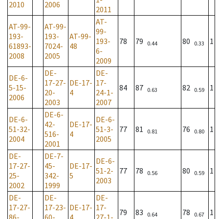
2010
2006
2011
AT-
AT-99-
AT-99-
99-
193-
193-
AT-99-
193-
78
79
80
1
0.44
0.33
61893-
7024-
48
6-
2008
2005
2009
DE-
DE-
DE-6-
17-27-
DE-17-
17-
5-15-
84
87
82
1
0.63
0.59
20-
4
24-1-
2006
2003
2007
DE-6-
DE-6-
DE-6-
42-
DE-17-
51-32-
51-3-
77
81
76
1
0.81
0.80
516-
4
2004
2005
2001
DE-
DE-7-
DE-6-
17-27-
45-
DE-17-
51-2-
77
78
80
1
0.56
0.59
25-
342-
5
2003
2002
1999
DE-
DE-
DE-
17-27-
17-23-
DE-17-
17-
79
83
78
1
0.64
0.67
86-
60-
4
27-1-