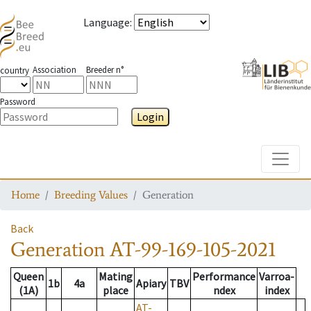
Language
:
Association
Breeder n°
country
Password
Login
Toggle
Home
Breeding Values
Generation
Back
Generation
AT-99-169-105-2021
Queen
Mating
Performance
Varroa-
1b
4a
Apiary
TBV
(1A)
place
ndex
index
AT-