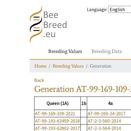
Language
:
Breeding Values
Breeding Data
Home
Breeding Values
Generation
Back
Generation
AT-99-169-109-
Queen (1A)
1b
4a
AT-99-169-109-2021
AT-99-169-24-2017
AT-99-193-63459-2018
AT-2-3-560-2014
AT-99-193-62802-2017
AT-2-3-564-2014