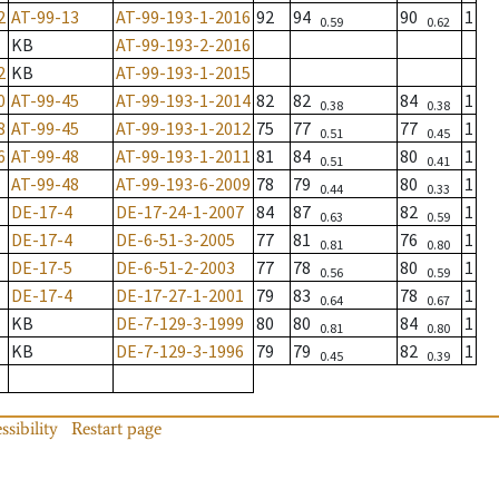
2
AT-99-13
AT-99-193-1-2016
92
94
90
1
0.59
0.62
KB
AT-99-193-2-2016
2
KB
AT-99-193-1-2015
0
AT-99-45
AT-99-193-1-2014
82
82
84
1
0.38
0.38
8
AT-99-45
AT-99-193-1-2012
75
77
77
1
0.51
0.45
6
AT-99-48
AT-99-193-1-2011
81
84
80
1
0.51
0.41
AT-99-48
AT-99-193-6-2009
78
79
80
1
0.44
0.33
DE-17-4
DE-17-24-1-2007
84
87
82
1
0.63
0.59
DE-17-4
DE-6-51-3-2005
77
81
76
1
0.81
0.80
DE-17-5
DE-6-51-2-2003
77
78
80
1
0.56
0.59
DE-17-4
DE-17-27-1-2001
79
83
78
1
0.64
0.67
KB
DE-7-129-3-1999
80
80
84
1
0.81
0.80
KB
DE-7-129-3-1996
79
79
82
1
0.45
0.39
ssibility
Restart page