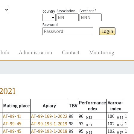
Association
Breeder n°
country
Password
Login
Info
Administration
Contact
Monitoring
2021
Performance
Varroa-
Mating place
Apiary
TBV
ndex
index
AT-99-41
AT-99-169-1-2022
98
96
100
1
0.33
0.35
AT-99-45
AT-99-193-1-2019
98
93
102
1
0.51
0.53
AT-99-45
AT-99-193-1-2018
99
95
102
1
0.65
0.67