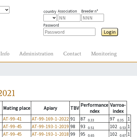
Association
Breeder n°
country
Password
Login
Info
Administration
Contact
Monitoring
2021
Performance
Varroa-
Mating place
Apiary
TBV
ndex
index
AT-99-41
AT-99-169-1-2022
91
87
97
1
0.33
0.35
AT-99-45
AT-99-193-1-2019
98
93
102
1
0.51
0.53
AT-99-45
AT-99-193-1-2018
99
95
102
1
0.65
0.67