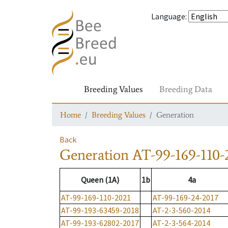
Language
:
Breeding Values
Breeding Data
Home
Breeding Values
Generation
Back
Generation
AT-99-169-110-
Queen (1A)
1b
4a
AT-99-169-110-2021
AT-99-169-24-2017
AT-99-193-63459-2018
AT-2-3-560-2014
AT-99-193-62802-2017
AT-2-3-564-2014