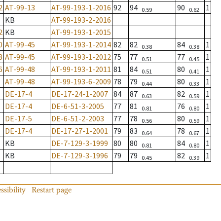
2
AT-99-13
AT-99-193-1-2016
92
94
90
1
0.59
0.62
KB
AT-99-193-2-2016
2
KB
AT-99-193-1-2015
0
AT-99-45
AT-99-193-1-2014
82
82
84
1
0.38
0.38
8
AT-99-45
AT-99-193-1-2012
75
77
77
1
0.51
0.45
6
AT-99-48
AT-99-193-1-2011
81
84
80
1
0.51
0.41
AT-99-48
AT-99-193-6-2009
78
79
80
1
0.44
0.33
DE-17-4
DE-17-24-1-2007
84
87
82
1
0.63
0.59
DE-17-4
DE-6-51-3-2005
77
81
76
1
0.81
0.80
DE-17-5
DE-6-51-2-2003
77
78
80
1
0.56
0.59
DE-17-4
DE-17-27-1-2001
79
83
78
1
0.64
0.67
KB
DE-7-129-3-1999
80
80
84
1
0.81
0.80
KB
DE-7-129-3-1996
79
79
82
1
0.45
0.39
ssibility
Restart page