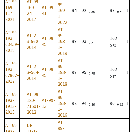
AT-99-
AT-99-
99-
169-
169-
AT-99-
169-
94
92
97
1
0.30
0.30
117-
24-
41
1-
2021
2017
2022
AT-
AT-99-
AT-2-
99-
193-
AT-99-
102
3-560-
193-
98
93
1
0.51
63459-
45
0.53
2014
1-
2018
2019
AT-
AT-99-
AT-2-
99-
193-
AT-99-
102
3-564-
193-
99
95
1
0.65
62802-
45
0.67
2014
1-
2017
2018
AT-
AT-99-
AT-99-
99-
193-
120-
AT-99-
193-
92
94
90
1
0.59
0.62
1913-
71501-
13
1-
2015
2012
2016
AT-
AT-99-
DE-
99-
193-
11-1-