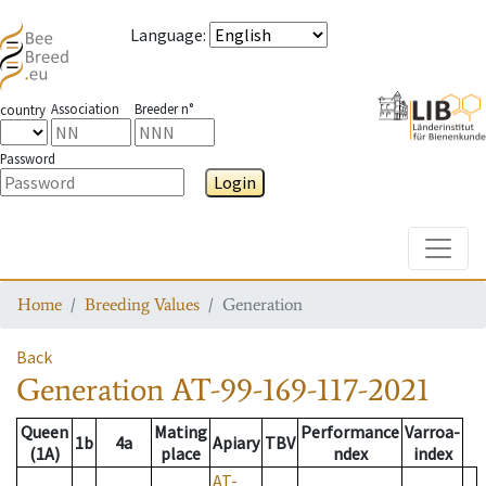
Language
:
Association
Breeder n°
country
Password
Login
Toggle
Home
Breeding Values
Generation
Back
Generation
AT-99-169-117-2021
Queen
Mating
Performance
Varroa-
1b
4a
Apiary
TBV
(1A)
place
ndex
index
AT-