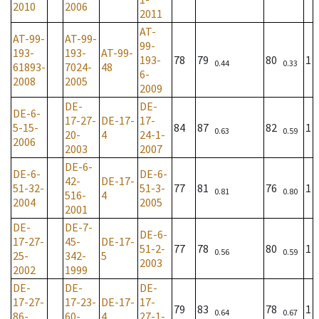
2010
2006
2011
AT-
AT-99-
AT-99-
99-
193-
193-
AT-99-
193-
78
79
80
1
0.44
0.33
61893-
7024-
48
6-
2008
2005
2009
DE-
DE-
DE-6-
17-27-
DE-17-
17-
5-15-
84
87
82
1
0.63
0.59
20-
4
24-1-
2006
2003
2007
DE-6-
DE-6-
DE-6-
42-
DE-17-
51-32-
51-3-
77
81
76
1
0.81
0.80
516-
4
2004
2005
2001
DE-
DE-7-
DE-6-
17-27-
45-
DE-17-
51-2-
77
78
80
1
0.56
0.59
25-
342-
5
2003
2002
1999
DE-
DE-
DE-
17-27-
17-23-
DE-17-
17-
79
83
78
1
0.64
0.67
86-
60-
4
27-1-