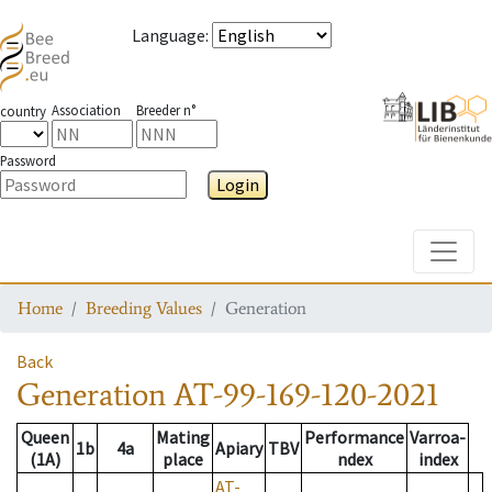
Language
:
Association
Breeder n°
country
Password
Login
Toggle
Home
Breeding Values
Generation
Back
Generation
AT-99-169-120-2021
Queen
Mating
Performance
Varroa-
1b
4a
Apiary
TBV
(1A)
place
ndex
index
AT-