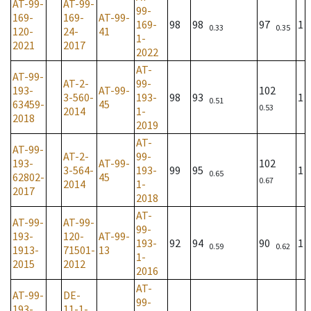
AT-99-
AT-99-
99-
169-
169-
AT-99-
169-
98
98
97
1
0.33
0.35
120-
24-
41
1-
2021
2017
2022
AT-
AT-99-
AT-2-
99-
193-
AT-99-
102
3-560-
193-
98
93
1
0.51
63459-
45
0.53
2014
1-
2018
2019
AT-
AT-99-
AT-2-
99-
193-
AT-99-
102
3-564-
193-
99
95
1
0.65
62802-
45
0.67
2014
1-
2017
2018
AT-
AT-99-
AT-99-
99-
193-
120-
AT-99-
193-
92
94
90
1
0.59
0.62
1913-
71501-
13
1-
2015
2012
2016
AT-
AT-99-
DE-
99-
193-
11-1-