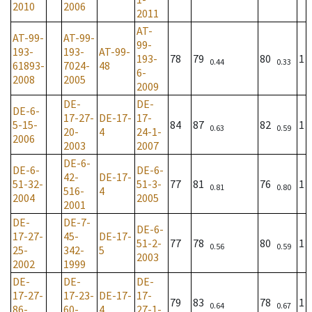
2010
2006
2011
AT-
AT-99-
AT-99-
99-
193-
193-
AT-99-
193-
78
79
80
1
0.44
0.33
61893-
7024-
48
6-
2008
2005
2009
DE-
DE-
DE-6-
17-27-
DE-17-
17-
5-15-
84
87
82
1
0.63
0.59
20-
4
24-1-
2006
2003
2007
DE-6-
DE-6-
DE-6-
42-
DE-17-
51-32-
51-3-
77
81
76
1
0.81
0.80
516-
4
2004
2005
2001
DE-
DE-7-
DE-6-
17-27-
45-
DE-17-
51-2-
77
78
80
1
0.56
0.59
25-
342-
5
2003
2002
1999
DE-
DE-
DE-
17-27-
17-23-
DE-17-
17-
79
83
78
1
0.64
0.67
86-
60-
4
27-1-