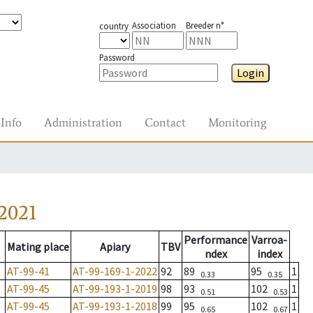
Association
Breeder n°
country
Password
Login
Info
Administration
Contact
Monitoring
2021
Performance
Varroa-
Mating place
Apiary
TBV
ndex
index
AT-99-41
AT-99-169-1-2022
92
89
95
1
0.33
0.35
AT-99-45
AT-99-193-1-2019
98
93
102
1
0.51
0.53
AT-99-45
AT-99-193-1-2018
99
95
102
1
0.65
0.67