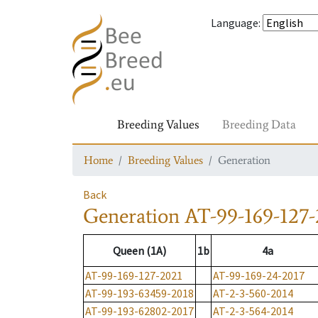
Language
:
Breeding Values
Breeding Data
Home
Breeding Values
Generation
Back
Generation
AT-99-169-127-
Queen (1A)
1b
4a
AT-99-169-127-2021
AT-99-169-24-2017
AT-99-193-63459-2018
AT-2-3-560-2014
AT-99-193-62802-2017
AT-2-3-564-2014