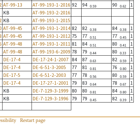
2
AT-99-13
AT-99-193-1-2016
92
94
90
1
0.59
0.62
KB
AT-99-193-2-2016
2
KB
AT-99-193-1-2015
0
AT-99-45
AT-99-193-1-2014
82
82
84
1
0.38
0.38
8
AT-99-45
AT-99-193-1-2012
75
77
77
1
0.51
0.45
6
AT-99-48
AT-99-193-1-2011
81
84
80
1
0.51
0.41
AT-99-48
AT-99-193-6-2009
78
79
80
1
0.44
0.33
DE-17-4
DE-17-24-1-2007
84
87
82
1
0.63
0.59
DE-17-4
DE-6-51-3-2005
77
81
76
1
0.81
0.80
DE-17-5
DE-6-51-2-2003
77
78
80
1
0.56
0.59
DE-17-4
DE-17-27-1-2001
79
83
78
1
0.64
0.67
KB
DE-7-129-3-1999
80
80
84
1
0.81
0.80
KB
DE-7-129-3-1996
79
79
82
1
0.45
0.39
ssibility
Restart page