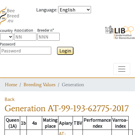
Language
:
Association
Breeder n°
country
Password
Login
Toggle
Home
Breeding Values
Generation
Back
Generation
AT-99-193-62775-2017
Queen
Mating
Performance
Varroa-
1b
4a
Apiary
TBV
(1A)
place
ndex
index
AT-