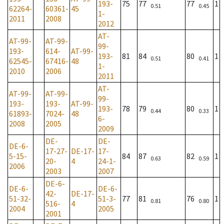
193-
75
77
77
1
0.51
0.45
62264-
60361-
45
1-
2011
2008
2012
AT-
AT-99-
AT-99-
99-
193-
614-
AT-99-
193-
81
84
80
1
0.51
0.41
62545-
67416-
48
1-
2010
2006
2011
AT-
AT-99-
AT-99-
99-
193-
193-
AT-99-
193-
78
79
80
1
0.44
0.33
61893-
7024-
48
6-
2008
2005
2009
DE-
DE-
DE-6-
17-27-
DE-17-
17-
5-15-
84
87
82
1
0.63
0.59
20-
4
24-1-
2006
2003
2007
DE-6-
DE-6-
DE-6-
42-
DE-17-
51-32-
51-3-
77
81
76
1
0.81
0.80
516-
4
2004
2005
2001