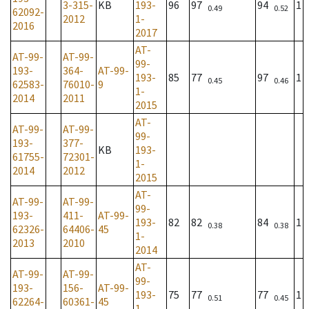
3-315-
KB
193-
96
97
94
1
0.49
0.52
62092-
2012
1-
2016
2017
AT-
AT-99-
AT-99-
99-
193-
364-
AT-99-
193-
85
77
97
1
0.45
0.46
62583-
76010-
9
1-
2014
2011
2015
AT-
AT-99-
AT-99-
99-
193-
377-
KB
193-
61755-
72301-
1-
2014
2012
2015
AT-
AT-99-
AT-99-
99-
193-
411-
AT-99-
193-
82
82
84
1
0.38
0.38
62326-
64406-
45
1-
2013
2010
2014
AT-
AT-99-
AT-99-
99-
193-
156-
AT-99-
193-
75
77
77
1
0.51
0.45
62264-
60361-
45
1-