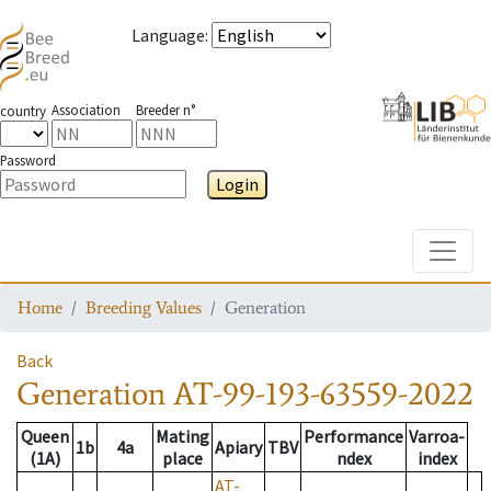
Language
:
Association
Breeder n°
country
Password
Login
Toggle
Home
Breeding Values
Generation
Back
Generation
AT-99-193-63559-2022
Queen
Mating
Performance
Varroa-
1b
4a
Apiary
TBV
(1A)
place
ndex
index
AT-