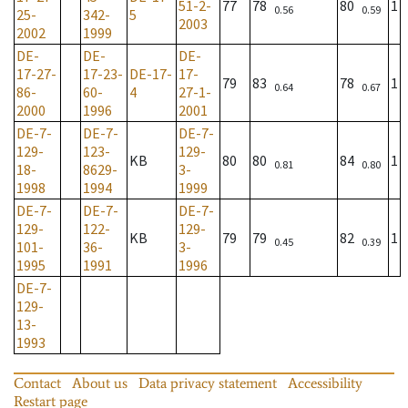
51-2-
77
78
80
1
0.56
0.59
25-
342-
5
2003
2002
1999
DE-
DE-
DE-
17-27-
17-23-
DE-17-
17-
79
83
78
1
0.64
0.67
86-
60-
4
27-1-
2000
1996
2001
DE-7-
DE-7-
DE-7-
129-
123-
129-
KB
80
80
84
1
0.81
0.80
18-
8629-
3-
1998
1994
1999
DE-7-
DE-7-
DE-7-
129-
122-
129-
KB
79
79
82
1
0.45
0.39
101-
36-
3-
1995
1991
1996
DE-7-
129-
13-
1993
Contact
About us
Data privacy statement
Accessibility
Restart page