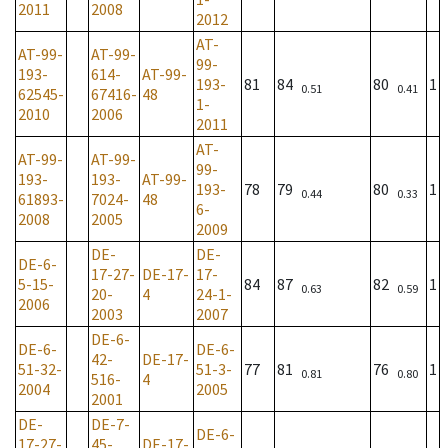
2011
2008
2012
AT-
AT-99-
AT-99-
99-
193-
614-
AT-99-
193-
81
84
80
1
0.51
0.41
62545-
67416-
48
1-
2010
2006
2011
AT-
AT-99-
AT-99-
99-
193-
193-
AT-99-
193-
78
79
80
1
0.44
0.33
61893-
7024-
48
6-
2008
2005
2009
DE-
DE-
DE-6-
17-27-
DE-17-
17-
5-15-
84
87
82
1
0.63
0.59
20-
4
24-1-
2006
2003
2007
DE-6-
DE-6-
DE-6-
42-
DE-17-
51-32-
51-3-
77
81
76
1
0.81
0.80
516-
4
2004
2005
2001
DE-
DE-7-
DE-6-
17-27-
45-
DE-17-