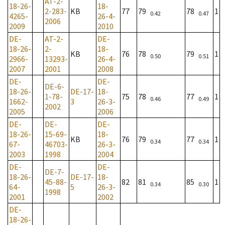
AT-2-
18-26-
18-
2-283-
KB
77
79
78
1
0.42
0.47
4265-
26-4-
2006
2009
2010
DE-
AT-2-
DE-
18-26-
2-
18-
KB
76
78
79
1
0.50
0.51
2966-
13293-
26-4-
2007
2001
2008
DE-
DE-
DE-6-
18-26-
DE-17-
18-
1-78-
75
78
77
1
0.46
0.49
1662-
3
26-3-
2002
2005
2006
DE-
DE-
DE-
18-26-
15-69-
18-
KB
76
79
77
1
0.34
0.34
67-
46703-
26-3-
2003
1998
2004
DE-
DE-
DE-7-
18-26-
DE-17-
18-
45-88-
82
81
85
1
0.34
0.30
64-
5
26-3-
1998
2001
2002
DE-
18-26-