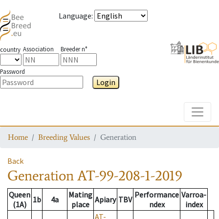
Language
:
Association
Breeder n°
country
Password
Login
Toggle
Home
Breeding Values
Generation
Back
Generation
AT-99-208-1-2019
Queen
Mating
Performance
Varroa-
1b
4a
Apiary
TBV
(1A)
place
ndex
index
AT-