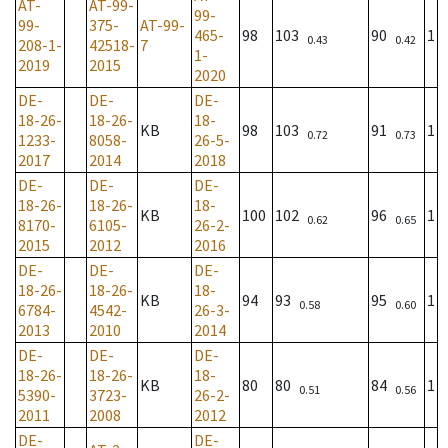
AT-
AT-99-
99-
99-
375-
AT-99-
465-
98
103
90
1
0.43
0.42
208-1-
42518-
7
1-
2019
2015
2020
DE-
DE-
DE-
18-26-
18-26-
18-
KB
98
103
91
1
0.72
0.73
1233-
8058-
26-5-
2017
2014
2018
DE-
DE-
DE-
18-26-
18-26-
18-
KB
100
102
96
1
0.62
0.65
8170-
6105-
26-2-
2015
2012
2016
DE-
DE-
DE-
18-26-
18-26-
18-
KB
94
93
95
1
0.58
0.60
6784-
4542-
26-3-
2013
2010
2014
DE-
DE-
DE-
18-26-
18-26-
18-
KB
80
80
84
1
0.51
0.56
5390-
3723-
26-2-
2011
2008
2012
DE-
DE-