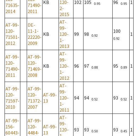
KB
120-
102
105
96
1
0.95
0.95
71635-
71490-
2-
2014
2011
2015
AT-
AT-99-
DE-
99-
120-
11-1-
100
KB
120-
99
98
1
0.92
71501-
22220-
0.92
1-
2012
2009
2013
AT-
AT-99-
AT-99-
99-
120-
120-
KB
120-
96
97
95
1
0.88
0.89
71490-
71469-
1-
2011
2008
2012
AT-
AT-99-
AT-99-
99-
120-
120-
AT-99-
120-
94
94
93
1
0.52
0.52
71597-
71372-
13
1-
2010
2007
2011
AT-
AT-99-
AT-99-
99-
156-
120-
AT-99-
120-
93
93
93
1
0.50
0.45
60443-
4484-
13
1-