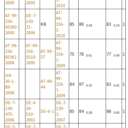
2009
2005
2010
AT-
AT-99-
DE-7-
99-
156-
143-
KB
156-
85
88
83
1
0.49
0.39
60360-
31-
1-
2009
2006
2010
AT-
AT-99-
AT-99-
99-
156-
156-
AT-99-
156-
75
78
77
1
0.61
0.49
60361-
5510-
37
1-
2008
2005
2009
AT-
HR-
99-
30-1-
AT-99-
156-
84
87
82
1
0.53
0.42
89-
44
1-
2008
2009
DE-7-
DE-6-
DE-7-
139-
39-
139-
DE-6-1
85
84
88
1
0.58
0.60
475-
519-
2-
2006
2002
2007
DE-7-
DE-7-
DE-7-