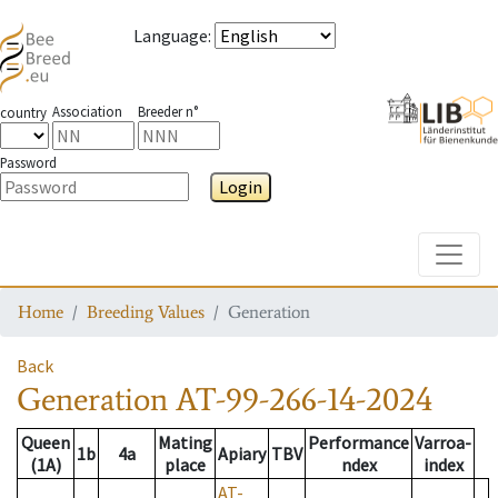
Language
:
Association
Breeder n°
country
Password
Login
Toggle
Home
Breeding Values
Generation
Back
Generation
AT-99-266-14-2024
Queen
Mating
Performance
Varroa-
1b
4a
Apiary
TBV
(1A)
place
ndex
index
AT-