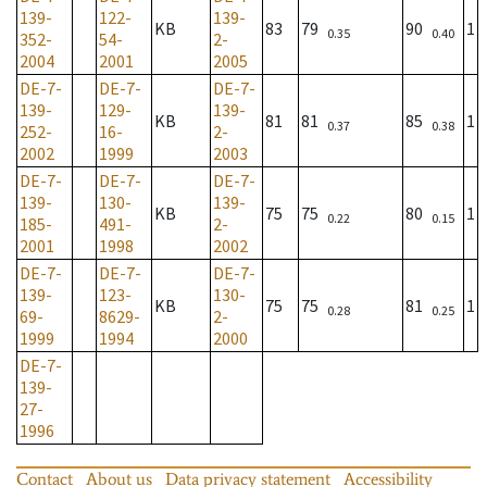
139-
122-
139-
KB
83
79
90
1
0.35
0.40
352-
54-
2-
2004
2001
2005
DE-7-
DE-7-
DE-7-
139-
129-
139-
KB
81
81
85
1
0.37
0.38
252-
16-
2-
2002
1999
2003
DE-7-
DE-7-
DE-7-
139-
130-
139-
KB
75
75
80
1
0.22
0.15
185-
491-
2-
2001
1998
2002
DE-7-
DE-7-
DE-7-
139-
123-
130-
KB
75
75
81
1
0.28
0.25
69-
8629-
2-
1999
1994
2000
DE-7-
139-
27-
1996
Contact
About us
Data privacy statement
Accessibility