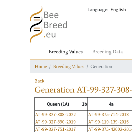
Language
:
Breeding Values
Breeding Data
Home
Breeding Values
Generation
Back
Generation
AT-99-327-308
Queen (1A)
1b
4a
AT-99-327-308-2022
AT-99-375-714-2018
AT-99-327-890-2019
AT-99-110-139-2016
AT-99-327-751-2017
AT-99-375-42602-201