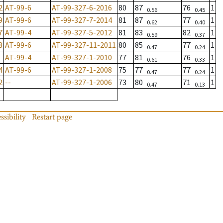
2
AT-99-6
AT-99-327-6-2016
80
87
76
1
0.56
0.45
9
AT-99-6
AT-99-327-7-2014
81
87
77
1
0.62
0.40
7
AT-99-4
AT-99-327-5-2012
81
83
82
1
0.59
0.37
8
AT-99-6
AT-99-327-11-2011
80
85
77
1
0.47
0.24
AT-99-4
AT-99-327-1-2010
77
81
76
1
0.61
0.33
4
AT-99-6
AT-99-327-1-2008
75
77
77
1
0.47
0.24
2
--
AT-99-327-1-2006
73
80
71
1
0.47
0.13
ssibility
Restart page