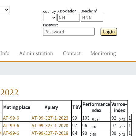
Association
Breeder n°
country
Password
Login
Info
Administration
Contact
Monitoring
-2022
Performance
Varroa-
Mating place
Apiary
TBV
ndex
index
AT-99-6
AT-99-327-1-2023
99
103
92
1
0.39
0.42
AT-99-6
AT-99-327-1-2020
97
96
97
1
0.50
0.52
4
AT-99-6
AT-99-327-7-2018
84
90
80
1
0.49
0.42