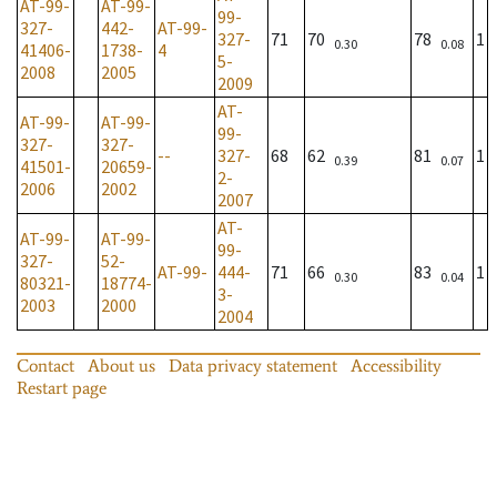
AT-99-
AT-99-
99-
327-
442-
AT-99-
327-
71
70
78
1
0.30
0.08
41406-
1738-
4
5-
2008
2005
2009
AT-
AT-99-
AT-99-
99-
327-
327-
--
327-
68
62
81
1
0.39
0.07
41501-
20659-
2-
2006
2002
2007
AT-
AT-99-
AT-99-
99-
327-
52-
AT-99-
444-
71
66
83
1
0.30
0.04
80321-
18774-
3-
2003
2000
2004
Contact
About us
Data privacy statement
Accessibility
Restart page