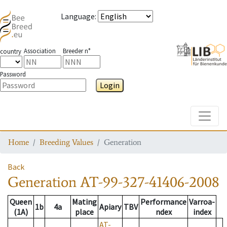
Language
:
Association
Breeder n°
country
Password
Login
Toggle
Home
Breeding Values
Generation
Back
Generation
AT-99-327-41406-2008
Queen
Mating
Performance
Varroa-
1b
4a
Apiary
TBV
(1A)
place
ndex
index
AT-