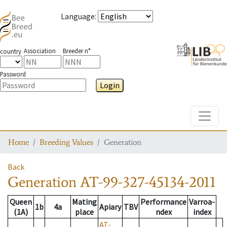
Language
:
Association
Breeder n°
country
Password
Login
Toggle
Home
Breeding Values
Generation
Back
Generation
AT-99-327-45134-2011
Queen
Mating
Performance
Varroa-
1b
4a
Apiary
TBV
(1A)
place
ndex
index
AT-