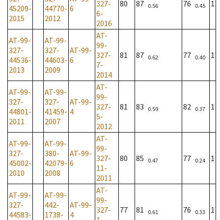
327-
80
87
76
1
0.56
0.45
45209-
44770-
6
6-
2015
2012
2016
AT-
AT-99-
AT-99-
99-
327-
327-
AT-99-
327-
81
87
77
1
0.62
0.40
44536-
44603-
6
7-
2013
2009
2014
AT-
AT-99-
AT-99-
99-
327-
327-
AT-99-
327-
81
83
82
1
0.59
0.37
44801-
41459-
4
5-
2011
2007
2012
AT-
AT-99-
AT-99-
99-
327-
380-
AT-99-
327-
80
85
77
1
0.47
0.24
45002-
42079-
6
11-
2010
2008
2011
AT-
AT-99-
AT-99-
99-
327-
442-
AT-99-
327-
77
81
76
1
0.61
0.33
44583-
1738-
4
1-