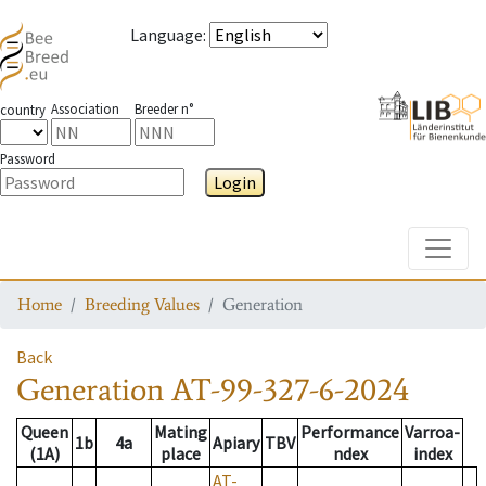
Language
:
Association
Breeder n°
country
Password
Login
Toggle
Home
Breeding Values
Generation
Back
Generation
AT-99-327-6-2024
Queen
Mating
Performance
Varroa-
1b
4a
Apiary
TBV
(1A)
place
ndex
index
AT-