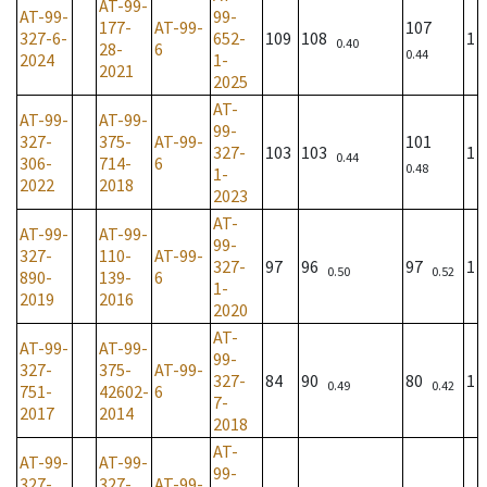
AT-99-
AT-99-
99-
177-
AT-99-
107
327-6-
652-
109
108
1
0.40
28-
6
0.44
2024
1-
2021
2025
AT-
AT-99-
AT-99-
99-
327-
375-
AT-99-
101
327-
103
103
1
0.44
306-
714-
6
0.48
1-
2022
2018
2023
AT-
AT-99-
AT-99-
99-
327-
110-
AT-99-
327-
97
96
97
1
0.50
0.52
890-
139-
6
1-
2019
2016
2020
AT-
AT-99-
AT-99-
99-
327-
375-
AT-99-
327-
84
90
80
1
0.49
0.42
751-
42602-
6
7-
2017
2014
2018
AT-
AT-99-
AT-99-
99-
327-
327-
AT-99-