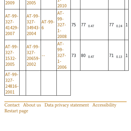
2009
2005
2010
AT-
AT-99-
AT-99-
99-
327-
327-
AT-99-
327-
75
77
77
1
0.47
0.24
41429-
34943-
6
1-
2007
2004
2008
AT-
AT-99-
AT-99-
99-
327-
327-
--
327-
73
80
71
1
0.47
0.13
1532-
20659-
1-
2005
2002
2006
AT-99-
327-
24816-
2001
Contact
About us
Data privacy statement
Accessibility
Restart page