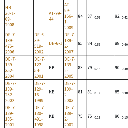
AT-
HR-
99-
30-1-
AT-99-
156-
84
87
82
0.53
0.42
89-
44
1-
2008
2009
DE-7-
DE-6-
DE-7-
139-
39-
139-
DE-6-1
85
84
88
0.58
0.60
475-
519-
2-
2006
2002
2007
DE-7-
DE-7-
DE-7-
139-
122-
139-
KB
83
79
90
0.35
0.40
352-
54-
2-
2004
2001
2005
DE-7-
DE-7-
DE-7-
139-
129-
139-
KB
81
81
85
0.37
0.38
252-
16-
2-
2002
1999
2003
DE-7-
DE-7-
DE-7-
139-
130-
139-
KB
75
75
80
0.22
0.15
185-
491-
2-
2001
1998
2002