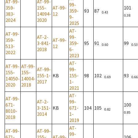
AT-99-
AT-99-
99-
359-
155-
AT-99-
101
359-
93
87
0.43
383-
14094-
12
0.38
9-
2024
2020
2025
AT-
AT-99-
AT-2-
99-
359-
AT-99-
3-841-
359-
95
91
99
0.60
0.53
513-
12
2018
6-
2022
2023
AT-
AT-99-
AT-99-
AT-99-
99-
155-
155-
155-1-
KB
155-
98
102
93
0.69
0.66
14050-
14004-
2017
1-
2020
2018
2021
AT-
AT-99-
AT-2-
99-
671-
100
3-151-
KB
671-
104
105
0.82
8010-
0.85
2014
1-
2018
2019
AT-
AT-99-
AT-99-
99-
671-
155-
AT-99-
106