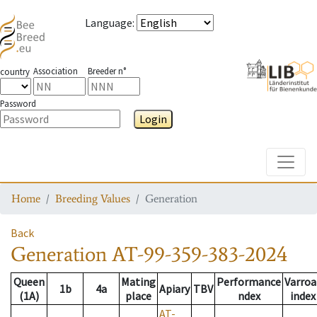
Language
:
Association
Breeder n°
country
Password
Login
Toggle
Home
Breeding Values
Generation
Back
Generation
AT-99-359-383-2024
Queen
Mating
Performance
Varroa
1b
4a
Apiary
TBV
(1A)
place
ndex
index
AT-