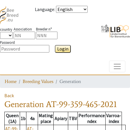
Language
:
Association
Breeder n°
country
Password
Login
Toggle
Home
Breeding Values
Generation
Back
Generation
AT-99-359-465-2021
Queen
Mating
Performance
Varroa-
1b
4a
Apiary
TBV
(1A)
place
ndex
index
AT-99-
AT-