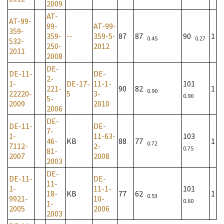
2009
AT-
AT-99-
99-
AT-99-
359-
359-
--
359-5-
87
87
90
1
0.45
0.27
532-
250-
2012
2011
2008
DE-
DE-11-
DE-
2-
1-
DE-17-
11-1-
101
221-
90
82
1
0.90
22220-
5
3-
0.90
5-
2009
2010
2006
DE-
DE-11-
DE-
7-
1-
11-63-
103
46-
KB
88
77
1
0.72
7112-
2-
0.75
81-
2007
2008
2003
DE-
DE-11-
DE-
11-
1-
11-1-
101
18-
KB
77
62
1
0.53
9921-
10-
0.60
1-
2005
2006
2003