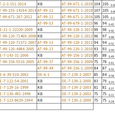
T-2-3-151-2014
KB
AT-99-671-1-2019
104
105
0.8
T-99-155-14164-2014
AT-99-11
AT-99-671-1-2018
107
105
0.8
T-99-671-207-2012
AT-99-11
AT-99-671-1-2016
105
105
0.5
AT-99-53
AT-99-679-1-2015
96
94
0.43
E-11-1-22220-2009
KB
AT-99-120-1-2013
99
98
0.92
T-99-120-71469-2008
KB
AT-99-120-1-2012
96
97
0.88
T-99-120-71372-2007
AT-99-13
AT-99-120-1-2011
94
94
0.52
T-99-120-4484-2005
AT-99-13
AT-99-120-1-2010
93
93
0.50
E-7-143-31-2006
KB
AT-99-156-1-2010
85
88
0.49
T-99-156-5510-2005
AT-99-37
AT-99-156-1-2009
75
78
0.61
AT-99-44
AT-99-156-1-2009
84
87
0.53
E-6-39-519-2002
DE-6-1
DE-7-139-2-2007
85
84
0.58
E-7-122-54-2001
KB
DE-7-139-2-2005
83
79
0.35
E-7-129-16-1999
KB
DE-7-139-2-2003
81
81
0.37
E-7-130-491-1998
KB
DE-7-139-2-2002
75
75
0.22
E-7-123-8629-1994
KB
DE-7-130-2-2000
75
75
0.28