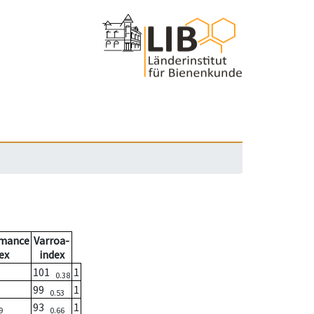
rmance
Varroa-
ex
index
101
1
0.38
99
1
0.53
93
1
9
0.66