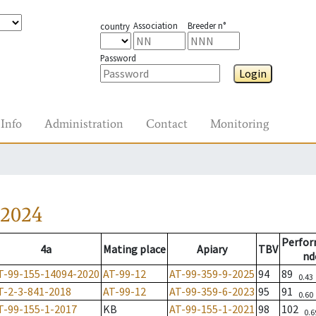
Association
Breeder n°
country
Password
Login
Info
Administration
Contact
Monitoring
-2024
Perfo
4a
Mating place
Apiary
TBV
nd
T-99-155-14094-2020
AT-99-12
AT-99-359-9-2025
94
89
0.43
T-2-3-841-2018
AT-99-12
AT-99-359-6-2023
95
91
0.60
T-99-155-1-2017
KB
AT-99-155-1-2021
98
102
0.6