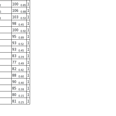
100
1
2
0.85
106
1
6
0.88
103
1
1
0.53
98
1
0.45
100
1
0.92
95
1
0.89
93
1
0.52
93
1
0.45
83
1
0.39
77
1
0.49
82
1
0.42
88
1
0.60
90
1
0.40
85
1
0.38
80
1
0.15
81
1
0.25