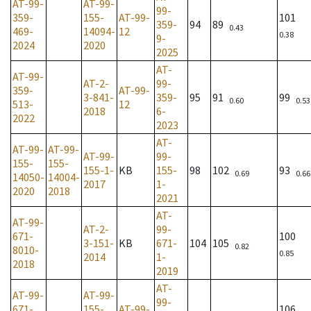
AT-99-
AT-99-
99-
359-
155-
AT-99-
101
359-
94
89
0.43
469-
14094-
12
0.38
9-
2024
2020
2025
AT-
AT-99-
AT-2-
99-
359-
AT-99-
3-841-
359-
95
91
99
0.60
0.53
513-
12
2018
6-
2022
2023
AT-
AT-99-
AT-99-
AT-99-
99-
155-
155-
155-1-
KB
155-
98
102
93
0.69
0.66
14050-
14004-
2017
1-
2020
2018
2021
AT-
AT-99-
AT-2-
99-
671-
100
3-151-
KB
671-
104
105
0.82
8010-
0.85
2014
1-
2018
2019
AT-
AT-99-
AT-99-
99-
671-
155-
AT-99-
106