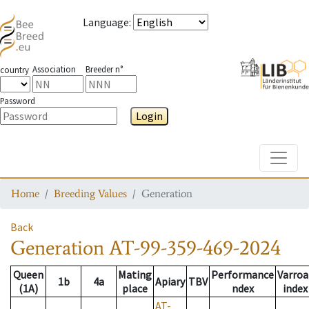
Language
:
Association
Breeder n°
country
Password
Login
Toggle
Home
Breeding Values
Generation
Back
Generation
AT-99-359-469-2024
Queen
Mating
Performance
Varroa
1b
4a
Apiary
TBV
(1A)
place
ndex
index
AT-