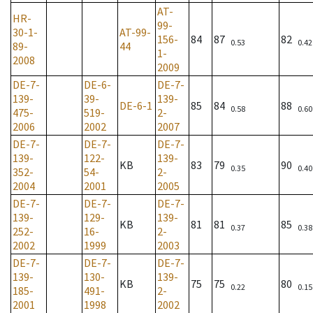
AT-
HR-
99-
30-1-
AT-99-
156-
84
87
82
0.53
0.42
89-
44
1-
2008
2009
DE-7-
DE-6-
DE-7-
139-
39-
139-
DE-6-1
85
84
88
0.58
0.60
475-
519-
2-
2006
2002
2007
DE-7-
DE-7-
DE-7-
139-
122-
139-
KB
83
79
90
0.35
0.40
352-
54-
2-
2004
2001
2005
DE-7-
DE-7-
DE-7-
139-
129-
139-
KB
81
81
85
0.37
0.38
252-
16-
2-
2002
1999
2003
DE-7-
DE-7-
DE-7-
139-
130-
139-
KB
75
75
80
0.22
0.15
185-
491-
2-
2001
1998
2002