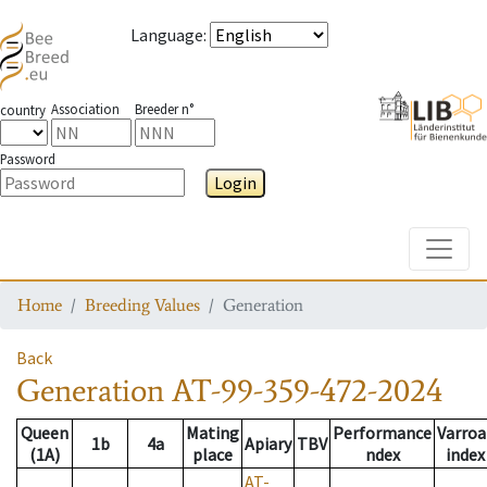
Language
:
Association
Breeder n°
country
Password
Login
Toggle
Home
Breeding Values
Generation
Back
Generation
AT-99-359-472-2024
Queen
Mating
Performance
Varroa
1b
4a
Apiary
TBV
(1A)
place
ndex
index
AT-