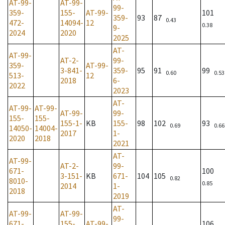
AT-99-
AT-99-
99-
359-
155-
AT-99-
101
359-
93
87
0.43
472-
14094-
12
0.38
9-
2024
2020
2025
AT-
AT-99-
AT-2-
99-
359-
AT-99-
3-841-
359-
95
91
99
0.60
0.53
513-
12
2018
6-
2022
2023
AT-
AT-99-
AT-99-
AT-99-
99-
155-
155-
155-1-
KB
155-
98
102
93
0.69
0.66
14050-
14004-
2017
1-
2020
2018
2021
AT-
AT-99-
AT-2-
99-
671-
100
3-151-
KB
671-
104
105
0.82
8010-
0.85
2014
1-
2018
2019
AT-
AT-99-
AT-99-
99-
671-
155-
AT-99-
106