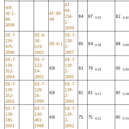
AT-
HR-
99-
30-1-
AT-99-
156-
84
87
82
0.53
0.42
89-
44
1-
2008
2009
DE-7-
DE-6-
DE-7-
139-
39-
139-
DE-6-1
85
84
88
0.58
0.60
475-
519-
2-
2006
2002
2007
DE-7-
DE-7-
DE-7-
139-
122-
139-
KB
83
79
90
0.35
0.40
352-
54-
2-
2004
2001
2005
DE-7-
DE-7-
DE-7-
139-
129-
139-
KB
81
81
85
0.37
0.38
252-
16-
2-
2002
1999
2003
DE-7-
DE-7-
DE-7-
139-
130-
139-
KB
75
75
80
0.22
0.15
185-
491-
2-
2001
1998
2002