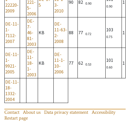
221-
90
82
1
0.90
22220-
5
3-
0.90
5-
2009
2010
2006
DE-
DE-11-
DE-
7-
1-
11-63-
103
46-
KB
88
77
1
0.72
7112-
2-
0.75
81-
2007
2008
2003
DE-
DE-11-
DE-
11-
1-
11-1-
101
18-
KB
77
62
1
0.53
9921-
10-
0.60
1-
2005
2006
2003
DE-11-
18-
1332-
2004
Contact
About us
Data privacy statement
Accessibility
Restart page