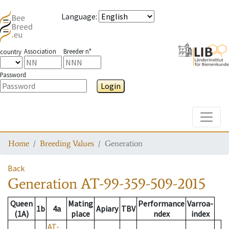
Language
:
Association
Breeder n°
country
Password
Login
Toggle
Home
Breeding Values
Generation
Back
Generation
AT-99-359-509-2015
Queen
Mating
Performance
Varroa-
1b
4a
Apiary
TBV
(1A)
place
ndex
index
AT-