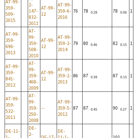
AT-99-
2-
AT-99-
359-
AT-99-
147-
359-6-
76
78
78
1
0.28
0.06
509-
12
832-
2016
2015
2011
AT-
AT-99-
99-
AT-99-
359-
AT-99-
359-
359-2-
79
80
82
1
0.46
0.15
696-
12
508-
2014
2013
2010
AT-
AT-99-
99-
AT-99-
359-
AT-99-
359-
359-2-
86
87
87
1
0.38
0.15
841-
12
468-
2013
2012
2009
AT-
AT-99-
99-
AT-99-
359-
359-
--
359-5-
87
87
90
1
0.45
0.27
532-
250-
2012
2011
2008
DE-
DE-11-
DE-
2-
1-
DE-17-
11-1-
101