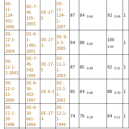
DE-
DE-
DE-7-
11-
11-
45-
DE-17-
124-
124-
87
84
92
1
0.64
0.66
155-
5
431-
1-
2003
2006
2007
DE-
DE-6-
DE-9-
12-1-
1-
DE-17-
100
2-3-
94
88
1
0.60
15-
1495-
3
0.65
2005
2004
2001
DE-7-
DE-
DE-
45-
DE-17-
12-1-
12-1-
87
85
92
1
0.48
0.51
342-
5
1-
2-2002
1999
2003
DE-
DE-6-
DE-
12-1-
36-
12-1-
DE-6-1
85
84
88
1
0.48
0.50
11-
432-
1-
2000
1997
2001
DE-
DE-6-
DE-
12-1-
20-
DE-17-
12-1-
74
70
84
1
0.28
0.21
39-
661-
4
1-
1998
1994
1999