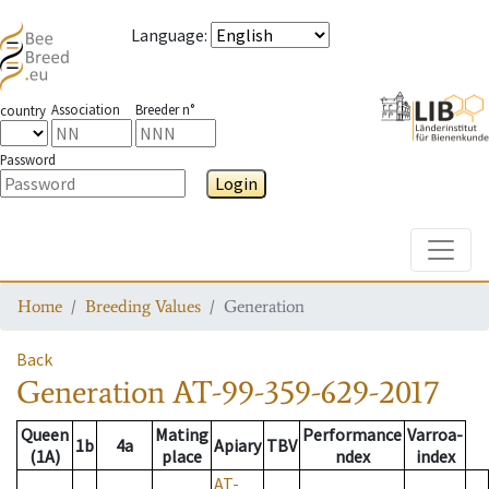
Language
:
Association
Breeder n°
country
Password
Login
Toggle
Home
Breeding Values
Generation
Back
Generation
AT-99-359-629-2017
Queen
Mating
Performance
Varroa-
1b
4a
Apiary
TBV
(1A)
place
ndex
index
AT-