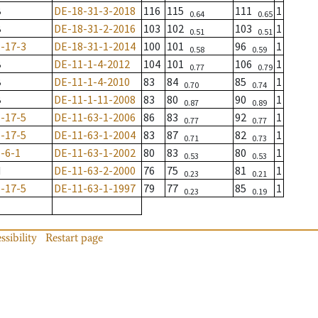
B
DE-18-31-3-2018
116
115
111
1
0.64
0.65
B
DE-18-31-2-2016
103
102
103
1
0.51
0.51
-17-3
DE-18-31-1-2014
100
101
96
1
0.58
0.59
B
DE-11-1-4-2012
104
101
106
1
0.77
0.79
B
DE-11-1-4-2010
83
84
85
1
0.70
0.74
B
DE-11-1-11-2008
83
80
90
1
0.87
0.89
-17-5
DE-11-63-1-2006
86
83
92
1
0.77
0.77
-17-5
DE-11-63-1-2004
83
87
82
1
0.71
0.73
-6-1
DE-11-63-1-2002
80
83
80
1
0.53
0.53
M
DE-11-63-2-2000
76
75
81
1
0.23
0.21
-17-5
DE-11-63-1-1997
79
77
85
1
0.23
0.19
ssibility
Restart page