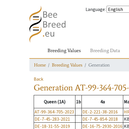
Language
:
Breeding Values
Breeding Data
Home
Breeding Values
Generation
Back
Generation
AT-99-364-705
Queen (1A)
1b
4a
Ma
AT-99-364-705-2023
DE-2-221-38-2016
HR
DE-7-45-283-2021
DE-7-45-854-2018
K
DE-18-31-55-2019
DE-16-75-2930-2016
K