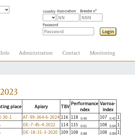
Association
Breeder n°
country
Password
Login
Info
Administration
Contact
Monitoring
-2023
Performance
Varroa-
ting place
Apiary
TBV
ndex
index
-30-1
AT-99-364-6-2024
116
118
107
1
0.40
0.43
B
DE-7-45-4-2022
114
115
108
1
0.61
0.64
B
DE-18-31-3-2020
109
108
108
1
0.88
0.89